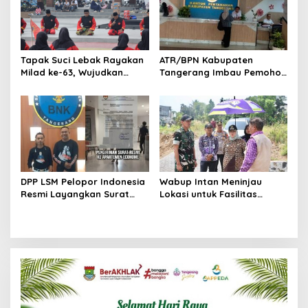
Tapak Suci Lebak Rayakan
ATR/BPN Kabupaten
Milad ke-63, Wujudkan
Tangerang Imbau Pemohon
Pendekar Berkarakter
Aktif Pantau dan Laporkan
Menuju Kancah Dunia
Berkas Mandek
DPP LSM Pelopor Indonesia
Wabup Intan Meninjau
Resmi Layangkan Surat
Lokasi untuk Fasilitas
Klarifikasi untuk
Pengelolaan Sampah di
Management Ecohome dan
Tigaraksa
BNK