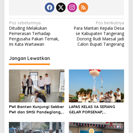
N
Pos sebelumnya
Pos berikutnya
Dituding Melakukan
Para Mantan Kepala Desa
a
Pemerasan Terhadap
se Kabupaten Tangerang
v
Pengusaha Pakan Ternak,
Dorong Rudi Maesal jadi
Ini Kata Wartawan
Calon Bupati Tangerang
i
g
Jangan Lewatkan
a
s
i
p
o
s
PWI Banten Kunjungi Sekber
LAPAS KELAS IIA SERANG
PWI dan SMSI Pandeglang,
GELAR PORSENAP,
Momentum Percepat
WUJUDKAN SPORTIFITAS
Konferensi Organisasi
DAN KEBERSAMAAN