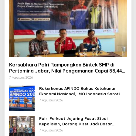
Korsabhara Polri Rampungkan Bintek SMP di
Pertamina Jabar, Nilai Pengamanan Capai 88,44
Persen
7 Agustus 2026
Rakerkonas APINDO Bahas Ketahanan
Ekonomi Nasional, IMO Indonesia Soroti
Pentingnya Kolaborasi Lintas Sektor
7 Agustus 2026
Polri Perkuat Jejaring Pusat Studi
Kepolisian, Dorong Riset Jadi Dasar
Kebijakan dan Inovasi
7 Agustus 2026