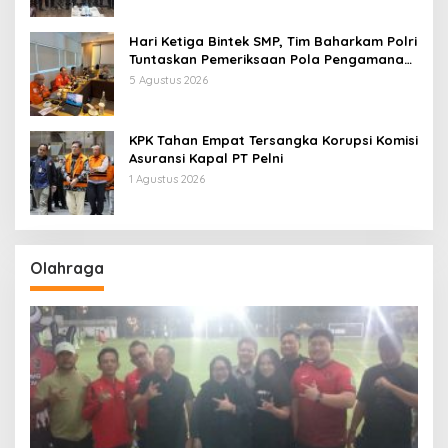
Hari Ketiga Bintek SMP, Tim Baharkam Polri
Tuntaskan Pemeriksaan Pola Pengamanan
Pertamina Patra Niaga Jabar
5 Agustus 2026
KPK Tahan Empat Tersangka Korupsi Komisi
Asuransi Kapal PT Pelni
1 Agustus 2026
Olahraga