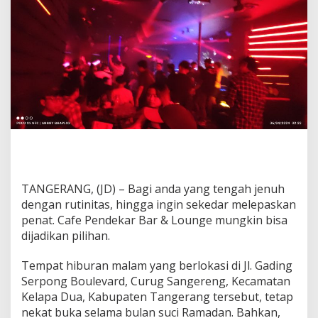
e
r
j
o
g
e
t
d
i
C
a
f
e
P
e
TANGERANG, (JD) – Bagi anda yang tengah jenuh
n
dengan rutinitas, hingga ingin sekedar melepaskan
d
e
penat. Cafe Pendekar Bar & Lounge mungkin bisa
k
dijadikan pilihan.
a
r
Tempat hiburan malam yang berlokasi di Jl. Gading
G
Serpong Boulevard, Curug Sangereng, Kecamatan
a
d
Kelapa Dua, Kabupaten Tangerang tersebut, tetap
i
nekat buka selama bulan suci Ramadan. Bahkan,