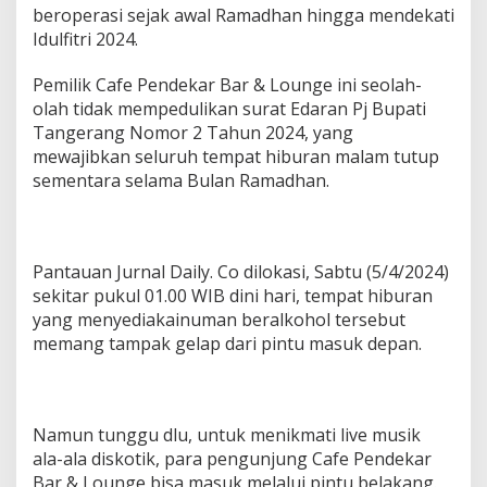
n
beroperasi sejak awal Ramadhan hingga mendekati
g
Idulfitri 2024.
S
e
r
Pemilik Cafe Pendekar Bar & Lounge ini seolah-
p
olah tidak mempedulikan surat Edaran Pj Bupati
o
Tangerang Nomor 2 Tahun 2024, yang
n
mewajibkan seluruh tempat hiburan malam tutup
g
sementara selama Bulan Ramadhan.
Pantauan Jurnal Daily. Co dilokasi, Sabtu (5/4/2024)
sekitar pukul 01.00 WIB dini hari, tempat hiburan
yang menyediakainuman beralkohol tersebut
memang tampak gelap dari pintu masuk depan.
Namun tunggu dlu, untuk menikmati live musik
ala-ala diskotik, para pengunjung Cafe Pendekar
Bar & Lounge bisa masuk melalui pintu belakang.