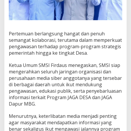
n
d
u
k
u
n
Pertemuan berlangsung hangat dan penuh
g
P
semangat kolaborasi, terutama dalam memperkuat
r
pengawasan terhadap program-program strategis
o
pemerintah hingga ke tingkat Desa.
g
r
Ketua Umum SMSI Firdaus menegaskan, SMSI siap
a
m
mengerahkan seluruh jaringan organisasi dan
N
perusahaan media siber anggotanya yang tersebar
a
di berbagai daerah untuk ikut mendukung
s
pengawasan, edukasi publik, serta penyebarluasan
i
o
informasi terkait Program JAGA DESA dan JAGA
n
Dapur MBG.
a
l
Menurutnya, keterlibatan media menjadi penting
agar masyarakat mendapatkan informasi yang
benar sekaligus ikut mengawasi jalannya program