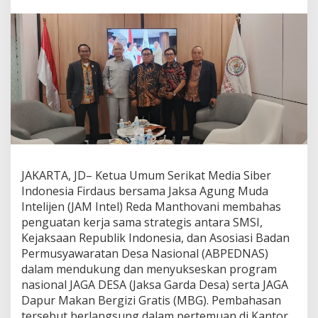
t
B
e
r
g
a
b
u
n
g
d
e
n
g
JAKARTA, JD– Ketua Umum Serikat Media Siber
a
Indonesia Firdaus bersama Jaksa Agung Muda
n
Intelijen (JAM Intel) Reda Manthovani membahas
K
e
penguatan kerja sama strategis antara SMSI,
j
Kejaksaan Republik Indonesia, dan Asosiasi Badan
a
Permusyawaratan Desa Nasional (ABPEDNAS)
k
dalam mendukung dan menyukseskan program
s
a
nasional JAGA DESA (Jaksa Garda Desa) serta JAGA
a
Dapur Makan Bergizi Gratis (MBG). Pembahasan
n
tersebut berlangsung dalam pertemuan di Kantor