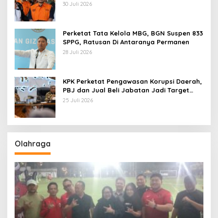
Pemerasan
30 Juli 2026
Perketat Tata Kelola MBG, BGN Suspen 833
SPPG, Ratusan Di Antaranya Permanen
28 Juli 2026
KPK Perketat Pengawasan Korupsi Daerah,
PBJ dan Jual Beli Jabatan Jadi Target
Utama
25 Juli 2026
Olahraga