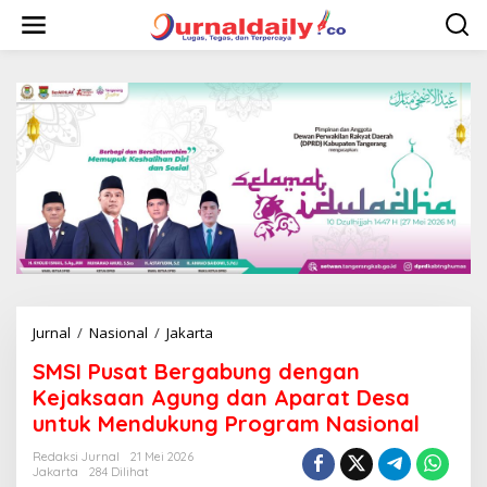
L
e
w
a
t
i
k
e
k
o
n
t
e
n
Jurnal
/
Nasional
/
Jakarta
S
M
SMSI Pusat Bergabung dengan
S
I
Kejaksaan Agung dan Aparat Desa
P
untuk Mendukung Program Nasional
u
s
Redaksi Jurnal
21 Mei 2026
a
Jakarta
284 Dilihat