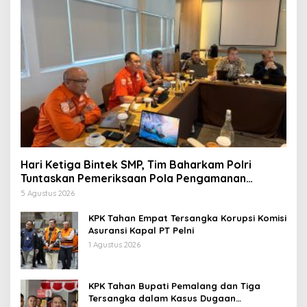
Hari Ketiga Bintek SMP, Tim Baharkam Polri
Tuntaskan Pemeriksaan Pola Pengamanan
Pertamina Patra Niaga Jabar
5 Agustus 2026
KPK Tahan Empat Tersangka Korupsi Komisi
Asuransi Kapal PT Pelni
1 Agustus 2026
KPK Tahan Bupati Pemalang dan Tiga
Tersangka dalam Kasus Dugaan