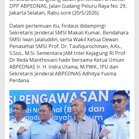
A
DPP ABPEDNAS, Jalan Gudang Peluru Raya No. 29,
g
Jakarta Selatan, Rabu sore (20/5/2026).
u
n
g
Dalam pertemuan itu, Firdaus didampingi
d
Sekretaris Jenderal SMSI Makali Kumar, Bendahara
a
SMSI Iwan Jalaluddin, serta Wakil Ketua Dewan
n
Penasehat SMSI Prof. Dr. Taufiqurochman, A.Ks.,
A
p
S.Sos., M.Si. Sementara JAM Intel Kejagung RI Prof
a
Dr Reda Manthovani hadir bersama Ketua Umum
r
ABPEDNAS Ir. H. Indra Utama, M.PWK., IPU dan
a
Sekretaris Jenderal ABPEDNAS Adhitya Yusma
t
D
Perdana.
e
s
a
u
n
t
u
k
M
e