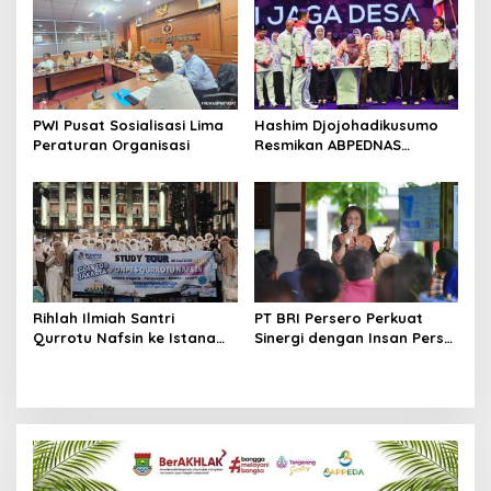
PWI Pusat Sosialisasi Lima
Hashim Djojohadikusumo
Peraturan Organisasi
Resmikan ABPEDNAS
Srikandi Perempuan
Perkuat Ketahanan
Nasional dari Desa
Rihlah Ilmiah Santri
PT BRI Persero Perkuat
Qurrotu Nafsin ke Istana
Sinergi dengan Insan Pers
Negara, Perpusnas, Monas,
Melalui Media Gathering
dan Istiqlal Berlangsung
BRI Region
Penuh Kesan