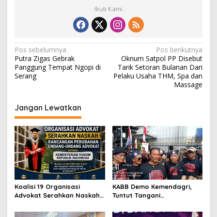
Ikuti Kami
N
Pos sebelumnya
Pos berikutnya
Putra Zigas Gebrak
Oknum Satpol PP Disebut
a
Panggung Tempat Ngopi di
Tarik Setoran Bulanan Dari
v
Serang
Pelaku Usaha THM, Spa dan
Massage
i
g
Jangan Lewatkan
a
s
i
p
o
s
Koalisi 19 Organisasi
KABB Demo Kemendagri,
Advokat Serahkan Naskah
Tuntut Tangani
RPUU Advokat Kementerian
Pelanggaran Sumpah
Hukum RI
Jabatan