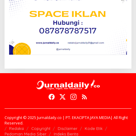
Copyright © 2025 Jurnaldaily.co | PT. EKACIPTA JAYA MEDIA| All Right
Reserved.
Redaksi
Copyright
Disclaimer
Kode Etik
Pedoman Media Siber
Indeks Berita