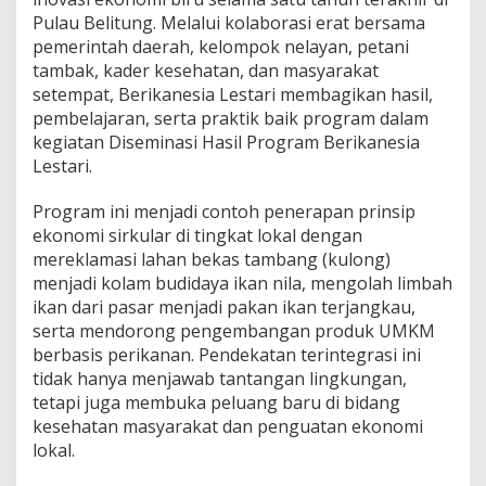
g
Pulau Belitung. Melalui kolaborasi erat bersama
,
B
pemerintah daerah, kelompok nelayan, petani
e
tambak, kader kesehatan, dan masyarakat
r
setempat, Berikanesia Lestari membagikan hasil,
i
pembelajaran, serta praktik baik program dalam
k
kegiatan Diseminasi Hasil Program Berikanesia
a
n
Lestari.
e
s
Program ini menjadi contoh penerapan prinsip
i
ekonomi sirkular di tingkat lokal dengan
a
mereklamasi lahan bekas tambang (kulong)
L
e
menjadi kolam budidaya ikan nila, mengolah limbah
s
ikan dari pasar menjadi pakan ikan terjangkau,
t
serta mendorong pengembangan produk UMKM
a
berbasis perikanan. Pendekatan terintegrasi ini
r
i
tidak hanya menjawab tantangan lingkungan,
J
tetapi juga membuka peluang baru di bidang
a
kesehatan masyarakat dan penguatan ekonomi
d
lokal.
i
M