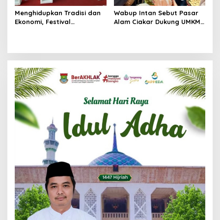
Menghidupkan Tradisi dan
Wabup Intan Sebut Pasar
Ekonomi, Festival
Alam Ciakar Dukung UMKM
Muharram Cengkok
Lokal dan Pertumbuhan
Memberdayakan UMKM
Ekonomi
Lokal dan Literasi Sosial