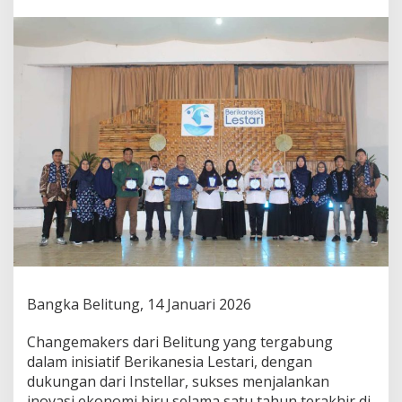
n
f
a
a
t
k
a
n
K
u
l
o
n
g
B
e
k
a
s
Bangka Belitung, 14 Januari 2026
T
a
Changemakers dari Belitung yang tergabung
m
b
dalam inisiatif Berikanesia Lestari, dengan
a
dukungan dari Instellar, sukses menjalankan
n
inovasi ekonomi biru selama satu tahun terakhir di