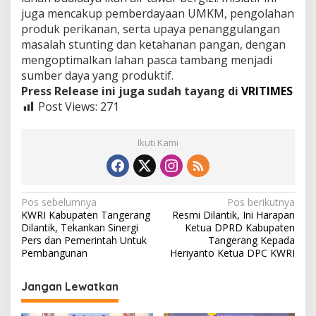
juga mencakup pemberdayaan UMKM, pengolahan
produk perikanan, serta upaya penanggulangan
masalah stunting dan ketahanan pangan, dengan
mengoptimalkan lahan pasca tambang menjadi
sumber daya yang produktif.
Press Release ini juga sudah tayang di
VRITIMES
Post Views:
271
Ikuti Kami
N
Pos sebelumnya
Pos berikutnya
KWRI Kabupaten Tangerang
Resmi Dilantik, Ini Harapan
a
Dilantik, Tekankan Sinergi
Ketua DPRD Kabupaten
v
Pers dan Pemerintah Untuk
Tangerang Kepada
Pembangunan
Heriyanto Ketua DPC KWRI
i
g
Jangan Lewatkan
a