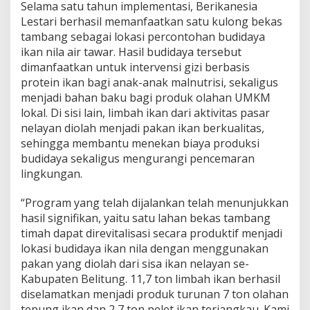
o
Selama satu tahun implementasi, Berikanesia
d
Lestari berhasil memanfaatkan satu kulong bekas
e
tambang sebagai lokasi percontohan budidaya
l
ikan nila air tawar. Hasil budidaya tersebut
E
dimanfaatkan untuk intervensi gizi berbasis
k
o
protein ikan bagi anak-anak malnutrisi, sekaligus
n
menjadi bahan baku bagi produk olahan UMKM
o
lokal. Di sisi lain, limbah ikan dari aktivitas pasar
m
nelayan diolah menjadi pakan ikan berkualitas,
i
S
sehingga membantu menekan biaya produksi
i
budidaya sekaligus mengurangi pencemaran
r
lingkungan.
k
u
“Program yang telah dijalankan telah menunjukkan
l
a
hasil signifikan, yaitu satu lahan bekas tambang
r
timah dapat direvitalisasi secara produktif menjadi
d
lokasi budidaya ikan nila dengan menggunakan
i
pakan yang diolah dari sisa ikan nelayan se-
B
Kabupaten Belitung. 11,7 ton limbah ikan berhasil
e
l
diselamatkan menjadi produk turunan 7 ton olahan
i
tepung ikan dan 2,7 ton pelet ikan terjangkau. Kami