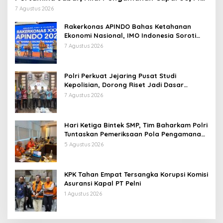
Persen
7 Agustus 2026
Rakerkonas APINDO Bahas Ketahanan
Ekonomi Nasional, IMO Indonesia Soroti
Pentingnya Kolaborasi Lintas Sektor
7 Agustus 2026
Polri Perkuat Jejaring Pusat Studi
Kepolisian, Dorong Riset Jadi Dasar
Kebijakan dan Inovasi
7 Agustus 2026
Hari Ketiga Bintek SMP, Tim Baharkam Polri
Tuntaskan Pemeriksaan Pola Pengamanan
Pertamina Patra Niaga Jabar
5 Agustus 2026
KPK Tahan Empat Tersangka Korupsi Komisi
Asuransi Kapal PT Pelni
1 Agustus 2026