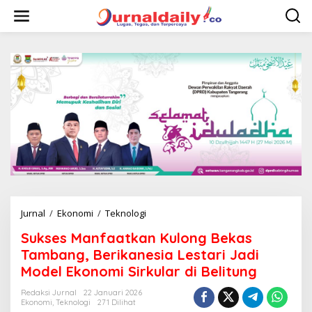
L
e
w
a
t
i
k
e
k
o
n
t
e
n
Jurnal
/
Ekonomi
/
Teknologi
S
u
Sukses Manfaatkan Kulong Bekas
k
s
Tambang, Berikanesia Lestari Jadi
e
Model Ekonomi Sirkular di Belitung
s
M
Redaksi Jurnal
22 Januari 2026
a
Ekonomi
,
Teknologi
271 Dilihat