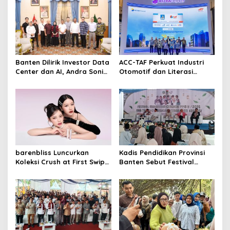
s
i
p
o
s
Banten Dilirik Investor Data
ACC-TAF Perkuat Industri
Center dan AI, Andra Soni
Otomotif dan Literasi
Siapkan Dukungan
Keuangan melalui GIIAS
Infrastruktur
2026
barenbliss Luncurkan
Kadis Pendidikan Provinsi
Koleksi Crush at First Swipe,
Banten Sebut Festival
Bidik Segmen K-Beauty
Muharram Cengkok Mampu
Premium dengan Inovasi
Bangkitkan Ekonomi dan
Transferproof dan Clean
Masalah Sosial
Beauty