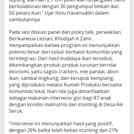
t
berkolaborasi dengan 30 pengumpul limbah dan
u
50 petani ikan.” Ujar Ibnu Hasanuddin dalam
n
g
sambutannya.
Pada sesi diskusi panel dan policy talk, perwakilan
Berikanesia Lestari, Khodijah A Zahir,
menyampaikan bahwa program ini menunjukkan
potensi besar dari solusi berbasis komunitas yang
terintegrasi. Dari hasil budidaya ikan tersebut,
dikembangkan produk-produk turunan bernilai
ekonomi, yaitu sagoo crackers, mie pandai, abon
ikan, sambal lingkung, dan kerupuk kemplang,
yang diproduksi melalui Rumah Produksi bersama
komunitas lokal. Ikan nila juga dimanfaatkan
sebagai makanan intervensi gizi bagi 87 anak
dengan kondisi malnutrisi dan stunting di Desa Aik
Seruk.
“Intervensi ini menunjukkan hasil yang positif,
dengan 26% balita telah bebas stunting dan 21%