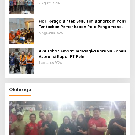
Kebijakan dan Inovasi
7 Agustus 2026
Hari Ketiga Bintek SMP, Tim Baharkam Polri
Tuntaskan Pemeriksaan Pola Pengamanan
Pertamina Patra Niaga Jabar
5 Agustus 2026
KPK Tahan Empat Tersangka Korupsi Komisi
Asuransi Kapal PT Pelni
1 Agustus 2026
Olahraga