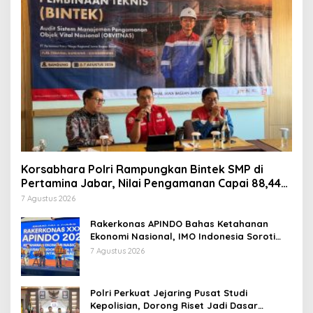
Korsabhara Polri Rampungkan Bintek SMP di
Pertamina Jabar, Nilai Pengamanan Capai 88,44
Persen
7 Agustus 2026
Rakerkonas APINDO Bahas Ketahanan
Ekonomi Nasional, IMO Indonesia Soroti
Pentingnya Kolaborasi Lintas Sektor
7 Agustus 2026
Polri Perkuat Jejaring Pusat Studi
Kepolisian, Dorong Riset Jadi Dasar