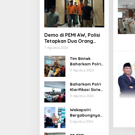
Demo di PEMI AW, Polisi
Tetapkan Dua Orang
Tersangka
7 Agustus 2026
Tim Bintek
Baharkam Polri
Tuntaskan
5 Agustus 2026
Evaluasi 18
Kriteria
Baharkam Polri
Pengamanan
Klarifikasi Sistem
Pertamina
Pengamanan
5 Agustus 2026
Jabar
Kilang
Pertamina RU IV
Wakapolri:
Cilacap
Bergabungnya
Irjen Pol Susilo
3 Agustus 2026
Teguh Raharjo
Perkuat Jejaring