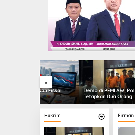
«
an Fiskal
Demo di PEMI AW, Polisi
Korsab
Tetapkan Dua Orang
Rampun
Tersangka
Pertami
Pengam
Persen
Hukrim
Firman