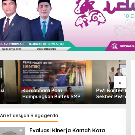
»
hara Polri
PWI Banten Kunjungi
L
gkan Bintek SMP di
Sekber PWI dan SMSI
G
na Jabar, Nilai
Pandeglang, Momentum
W
anan Capai 88,44
Percepat Konferensi
D
Organisasi
 Ariefiansyah Singagerda
Evaluasi Kinerja Kantah Kota