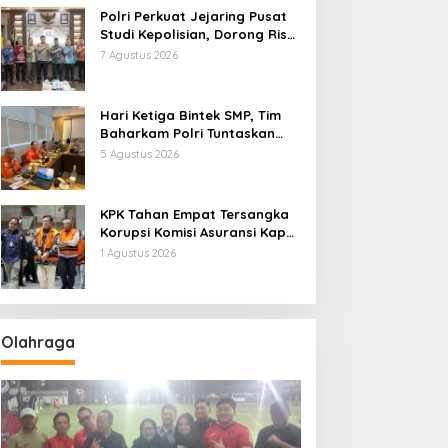
Polri Perkuat Jejaring Pusat
Studi Kepolisian, Dorong Riset
Jadi Dasar Kebijakan dan
7 Agustus 2026
Inovasi
Hari Ketiga Bintek SMP, Tim
Baharkam Polri Tuntaskan
Pemeriksaan Pola
5 Agustus 2026
Pengamanan Pertamina
Patra Niaga Jabar
KPK Tahan Empat Tersangka
Korupsi Komisi Asuransi Kapal
PT Pelni
1 Agustus 2026
Olahraga