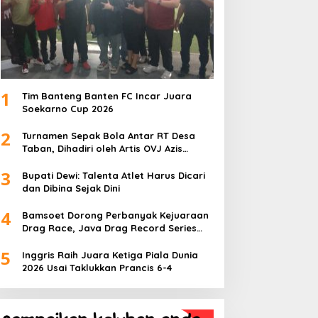
1
Tim Banteng Banten FC Incar Juara
Soekarno Cup 2026
2
Turnamen Sepak Bola Antar RT Desa
Taban, Dihadiri oleh Artis OVJ Azis
Gagap, RT 001 Raih Kemenangan
3
Bupati Dewi: Talenta Atlet Harus Dicari
dan Dibina Sejak Dini
4
Bamsoet Dorong Perbanyak Kejuaraan
Drag Race, Java Drag Record Series
2026 Jadi Ajang Pembinaan Talenta
5
Muda
Inggris Raih Juara Ketiga Piala Dunia
2026 Usai Taklukkan Prancis 6-4