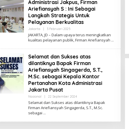
Administrasi Jakpus, Firman
Ariefiansyah S : Ini Sebagai
Langkah Strategis Untuk
Pelayanan Berkualitas
Jakarta
|
3 Februari 2025
O
L
JAKARTA, JD – Dalam upaya terus meningkatkan
E
kualitas pelayanan publik, Firman Ariefiansyah
H
R
E
D
Selamat dan Sukses atas
A
K
dilantiknya Bapak Firman
S
Ariefiansyah Singagerda, S.T.,
I
J
M.Sc. sebagai Kepala Kantor
U
R
Pertanahan Kota Administrasi
N
Jakarta Pusat
A
L
Nasional
|
22 September 2024
O
L
Fenomena “Dascomology” Dinilai
Selamat dan Sukses atas dilantiknya Bapak
E
Firman Ariefiansyah Singagerda, S.T., M.Sc.
Cerminkan Pentingnya Komunikasi
H
sebagai
R
Politik dalam Menjaga
Di Politik
|
5 Juli 2026
E
Kepercayaan Publik
D
A
K