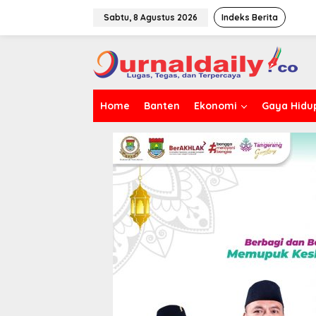
L
e
Sabtu, 8 Agustus 2026
Indeks Berita
w
a
t
i
k
e
Home
Banten
Ekonomi
Gaya Hidu
k
o
n
t
e
n