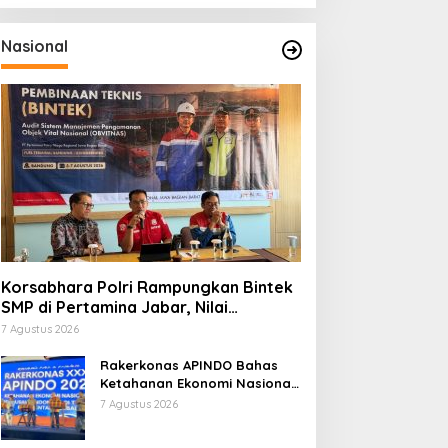
Nasional
Korsabhara Polri Rampungkan Bintek
SMP di Pertamina Jabar, Nilai
Pengamanan Capai 88,44 Persen
7 Agustus 2026
Rakerkonas APINDO Bahas
Ketahanan Ekonomi Nasional,
IMO Indonesia Soroti
7 Agustus 2026
Pentingnya Kolaborasi Lintas
Sektor