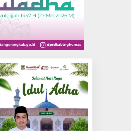
APAS KELAS IIA SERANG
Menyelamatkan Fiskal
ELAR PORSENAP,
Daerah
UJUDKAN SPORTIFITAS
AN KEBERSAMAAN