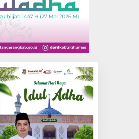
APAS KELAS IIA SERANG
Menyelamatkan Fiskal
ELAR PORSENAP,
Daerah
UJUDKAN SPORTIFITAS
AN KEBERSAMAAN