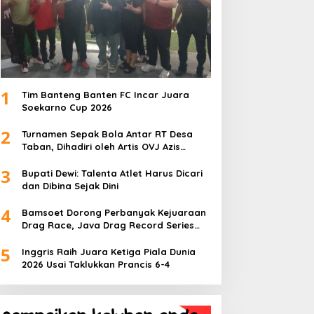
1
Tim Banteng Banten FC Incar Juara
Soekarno Cup 2026
2
Turnamen Sepak Bola Antar RT Desa
Taban, Dihadiri oleh Artis OVJ Azis
Gagap, RT 001 Raih Kemenangan
3
Bupati Dewi: Talenta Atlet Harus Dicari
dan Dibina Sejak Dini
4
Bamsoet Dorong Perbanyak Kejuaraan
Drag Race, Java Drag Record Series
2026 Jadi Ajang Pembinaan Talenta
5
Muda
Inggris Raih Juara Ketiga Piala Dunia
2026 Usai Taklukkan Prancis 6-4