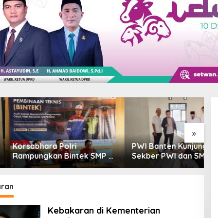
»
hara Polri
PWI Banten Kunjungi
L
gkan Bintek SMP di
Sekber PWI dan SMSI
G
na Jabar, Nilai
Pandeglang, Momentum
W
anan Capai 88,44
Percepat Konferensi
D
Organisasi
ran
Kebakaran di Kementerian