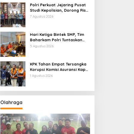
Polri Perkuat Jejaring Pusat
Studi Kepolisian, Dorong Riset
Jadi Dasar Kebijakan dan
7 Agustus 2026
Inovasi
Hari Ketiga Bintek SMP, Tim
Baharkam Polri Tuntaskan
Pemeriksaan Pola
5 Agustus 2026
Pengamanan Pertamina
Patra Niaga Jabar
KPK Tahan Empat Tersangka
Korupsi Komisi Asuransi Kapal
PT Pelni
1 Agustus 2026
Olahraga