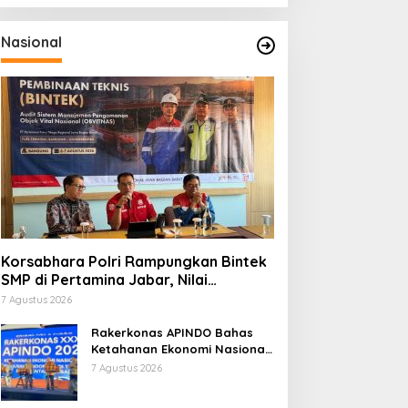
Nasional
Korsabhara Polri Rampungkan Bintek
SMP di Pertamina Jabar, Nilai
Pengamanan Capai 88,44 Persen
7 Agustus 2026
Rakerkonas APINDO Bahas
Ketahanan Ekonomi Nasional,
IMO Indonesia Soroti
7 Agustus 2026
Pentingnya Kolaborasi Lintas
Sektor