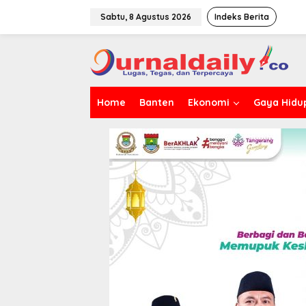
L
e
Sabtu, 8 Agustus 2026
Indeks Berita
w
a
t
i
k
e
Home
Banten
Ekonomi
Gaya Hidu
k
o
n
t
e
n