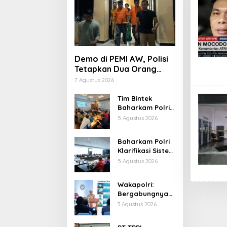
Demo di PEMI AW, Polisi
Tetapkan Dua Orang
Tersangka
7 Agustus 2026
Tim Bintek
Baharkam Polri
Tuntaskan
5 Agustus 2026
Evaluasi 18
Kriteria
Baharkam Polri
Pengamanan
Klarifikasi Sistem
Pertamina
Pengamanan
5 Agustus 2026
Jabar
Kilang
Pertamina RU IV
Wakapolri:
Cilacap
Bergabungnya
Irjen Pol Susilo
3 Agustus 2026
Teguh Raharjo
Perkuat Jejaring