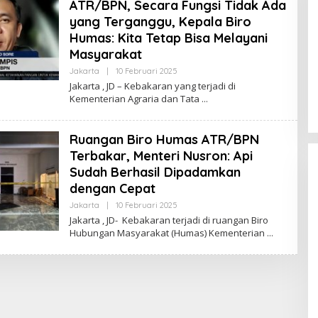
ATR/BPN, Secara Fungsi Tidak Ada
yang Terganggu, Kepala Biro
Humas: Kita Tetap Bisa Melayani
Masyarakat
Jakarta
|
10 Februari 2025
O
L
Jakarta , JD – Kebakaran yang terjadi di
E
Kementerian Agraria dan Tata
H
R
E
D
Ruangan Biro Humas ATR/BPN
A
K
Terbakar, Menteri Nusron: Api
S
Sudah Berhasil Dipadamkan
I
J
dengan Cepat
U
R
Jakarta
|
10 Februari 2025
O
N
L
Jakarta , JD- Kebakaran terjadi di ruangan Biro
A
E
L
Hubungan Masyarakat (Humas) Kementerian
H
R
Fenomena “Dascomology” Dinilai
E
D
Cerminkan Pentingnya Komunikasi
A
Politik dalam Menjaga
Di Politik
|
5 Juli 2026
K
Kepercayaan Publik
S
I
J