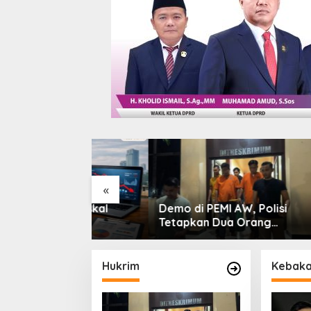
«
an Fiskal
Demo di PEMI AW, Polisi
Korsab
Tetapkan Dua Orang
Rampun
Tersangka
Pertami
Pengam
Persen
Hukrim
Kebaka