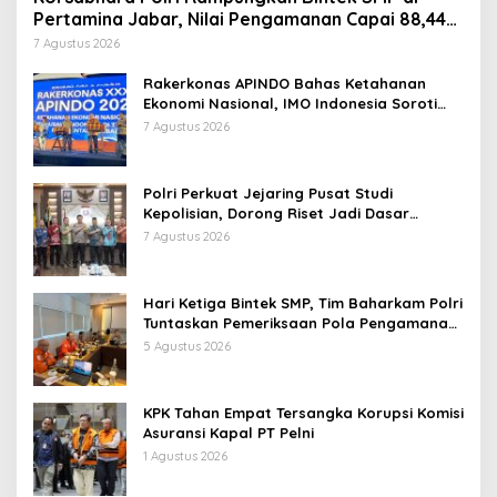
Pertamina Jabar, Nilai Pengamanan Capai 88,44
Persen
7 Agustus 2026
Rakerkonas APINDO Bahas Ketahanan
Ekonomi Nasional, IMO Indonesia Soroti
Pentingnya Kolaborasi Lintas Sektor
7 Agustus 2026
Polri Perkuat Jejaring Pusat Studi
Kepolisian, Dorong Riset Jadi Dasar
Kebijakan dan Inovasi
7 Agustus 2026
Hari Ketiga Bintek SMP, Tim Baharkam Polri
Tuntaskan Pemeriksaan Pola Pengamanan
Pertamina Patra Niaga Jabar
5 Agustus 2026
KPK Tahan Empat Tersangka Korupsi Komisi
Asuransi Kapal PT Pelni
1 Agustus 2026