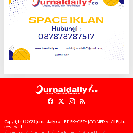
Copyright © 2025 Jurnaldaily.co | PT. EKACIPTA JAYA MEDIA| All Right
Reserved.
Redaksi
Copyright
Disclaimer
Kode Etik