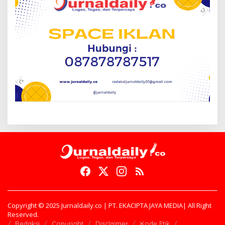
Copyright © 2025 Jurnaldaily.co | PT. EKACIPTA JAYA MEDIA| All Right
Reserved.
Redaksi
Copyright
Disclaimer
Kode Etik