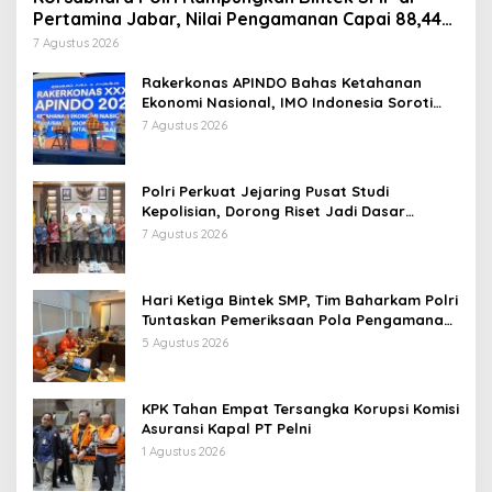
Pertamina Jabar, Nilai Pengamanan Capai 88,44
Persen
7 Agustus 2026
Rakerkonas APINDO Bahas Ketahanan
Ekonomi Nasional, IMO Indonesia Soroti
Pentingnya Kolaborasi Lintas Sektor
7 Agustus 2026
Polri Perkuat Jejaring Pusat Studi
Kepolisian, Dorong Riset Jadi Dasar
Kebijakan dan Inovasi
7 Agustus 2026
Hari Ketiga Bintek SMP, Tim Baharkam Polri
Tuntaskan Pemeriksaan Pola Pengamanan
Pertamina Patra Niaga Jabar
5 Agustus 2026
KPK Tahan Empat Tersangka Korupsi Komisi
Asuransi Kapal PT Pelni
1 Agustus 2026