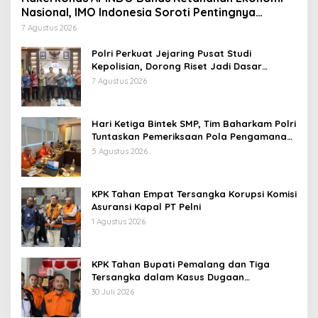
Nasional, IMO Indonesia Soroti Pentingnya
Kolaborasi Lintas Sektor
7 Agustus 2026
Polri Perkuat Jejaring Pusat Studi
Kepolisian, Dorong Riset Jadi Dasar
Kebijakan dan Inovasi
7 Agustus 2026
Hari Ketiga Bintek SMP, Tim Baharkam Polri
Tuntaskan Pemeriksaan Pola Pengamanan
Pertamina Patra Niaga Jabar
5 Agustus 2026
KPK Tahan Empat Tersangka Korupsi Komisi
Asuransi Kapal PT Pelni
1 Agustus 2026
KPK Tahan Bupati Pemalang dan Tiga
Tersangka dalam Kasus Dugaan
Pemerasan
30 Juli 2026