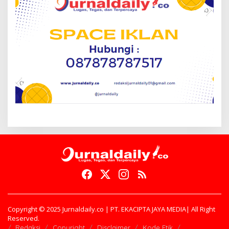
Copyright © 2025 Jurnaldaily.co | PT. EKACIPTA JAYA MEDIA| All Right
Reserved.
Redaksi
Copyright
Disclaimer
Kode Etik