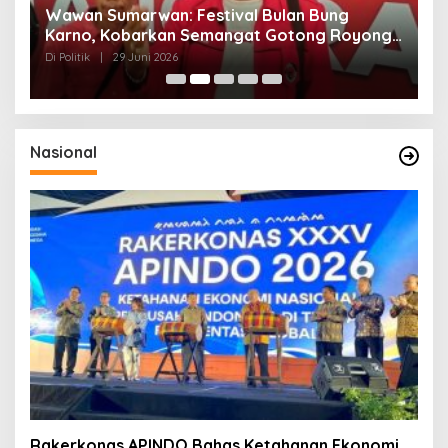
n
Wawan Sumarwan: Festival Bulan Bung
D
ga
Karno, Kobarkan Semangat Gotong Royong
H
dan Kepedulian Sosial
F
Di Politik
|
29 Juni 2026
Di 
Nasional
Rakerkonas APINDO Bahas Ketahanan Ekonomi