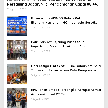
Pertamina Jabar, Nilai Pengamanan Capai 88,44
Persen
7 Agustus 2026
Rakerkonas APINDO Bahas Ketahanan
Ekonomi Nasional, IMO Indonesia Soroti
Pentingnya Kolaborasi Lintas Sektor
7 Agustus 2026
Polri Perkuat Jejaring Pusat Studi
Kepolisian, Dorong Riset Jadi Dasar
Kebijakan dan Inovasi
7 Agustus 2026
Hari Ketiga Bintek SMP, Tim Baharkam Polri
Tuntaskan Pemeriksaan Pola Pengamanan
Pertamina Patra Niaga Jabar
5 Agustus 2026
KPK Tahan Empat Tersangka Korupsi Komisi
Asuransi Kapal PT Pelni
1 Agustus 2026