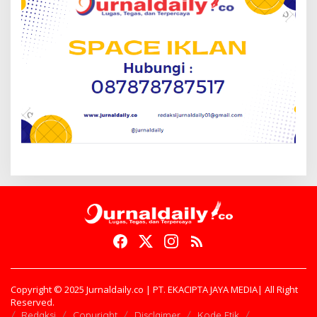
Copyright © 2025 Jurnaldaily.co | PT. EKACIPTA JAYA MEDIA| All Right
Reserved.
Redaksi
Copyright
Disclaimer
Kode Etik