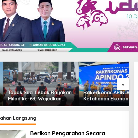
»
Suci Lebak Rayakan
Rakerkonas APINDO Bahas
P
ke-63, Wujudkan
Ketahanan Ekonomi
P
ar Berkarakter
Nasional, IMO Indonesia
D
 Kancah Dunia
Soroti Pentingnya
K
Kolaborasi Lintas Sektor
ahan Langsung
Berikan Pengarahan Secara