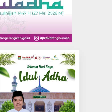
olri Perkuat Jejaring
PWI Banten Kunjungi
usat Studi Kepolisian,
Sekber PWI dan SMSI
orong Riset Jadi Dasar
Pandeglang, Momentum
ebijakan dan Inovasi
Percepat Konferensi
Organisasi