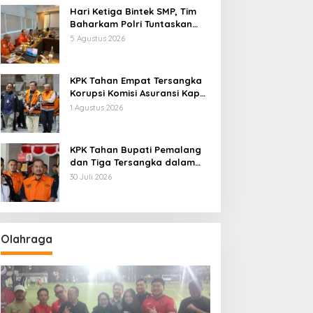
Hari Ketiga Bintek SMP, Tim
Baharkam Polri Tuntaskan
Pemeriksaan Pola
5 Agustus 2026
Pengamanan Pertamina
Patra Niaga Jabar
KPK Tahan Empat Tersangka
Korupsi Komisi Asuransi Kapal
PT Pelni
1 Agustus 2026
KPK Tahan Bupati Pemalang
dan Tiga Tersangka dalam
Kasus Dugaan Pemerasan
30 Juli 2026
Olahraga