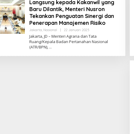
Langsung kepada Kakanwil yang
Baru Dilantik, Menteri Nusron
Tekankan Penguatan Sinergi dan
Penerapan Manajemen Risiko
Jakarta
,
Nasional
|
22 Januari 2025
O
L
Jakarta, JD – Menteri Agraria dan Tata
E
Ruang/Kepala Badan Pertanahan Nasional
H
(ATR/BPN),
R
E
D
A
K
S
I
J
U
R
N
A
L
Fenomena “Dascomology” Dinilai
Cerminkan Pentingnya Komunikasi
Politik dalam Menjaga
Di Politik
|
5 Juli 2026
Kepercayaan Publik