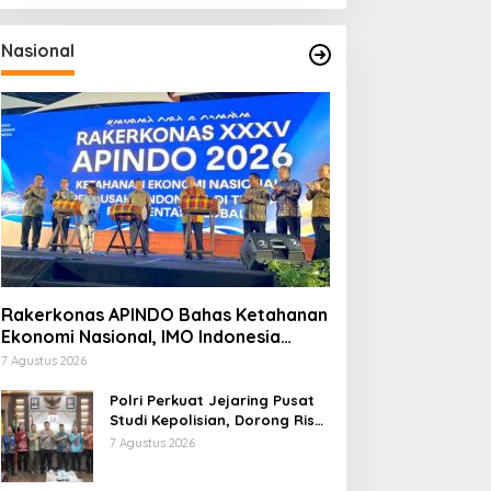
Nasional
Rakerkonas APINDO Bahas Ketahanan
Ekonomi Nasional, IMO Indonesia
Soroti Pentingnya Kolaborasi Lintas
7 Agustus 2026
Sektor
Polri Perkuat Jejaring Pusat
Studi Kepolisian, Dorong Riset
Jadi Dasar Kebijakan dan
7 Agustus 2026
Inovasi