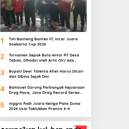
1
Tim Banteng Banten FC Incar Juara
Soekarno Cup 2026
2
Turnamen Sepak Bola Antar RT Desa
Taban, Dihadiri oleh Artis OVJ Azis
Gagap, RT 001 Raih Kemenangan
3
Bupati Dewi: Talenta Atlet Harus Dicari
dan Dibina Sejak Dini
4
Bamsoet Dorong Perbanyak Kejuaraan
Drag Race, Java Drag Record Series
2026 Jadi Ajang Pembinaan Talenta
5
Muda
Inggris Raih Juara Ketiga Piala Dunia
2026 Usai Taklukkan Prancis 6-4