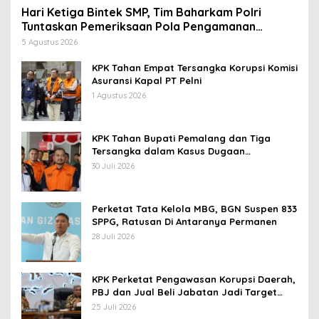
Hari Ketiga Bintek SMP, Tim Baharkam Polri
Tuntaskan Pemeriksaan Pola Pengamanan
Pertamina Patra Niaga Jabar
5 Agustus 2026
KPK Tahan Empat Tersangka Korupsi Komisi
Asuransi Kapal PT Pelni
1 Agustus 2026
KPK Tahan Bupati Pemalang dan Tiga
Tersangka dalam Kasus Dugaan
Pemerasan
30 Juli 2026
Perketat Tata Kelola MBG, BGN Suspen 833
SPPG, Ratusan Di Antaranya Permanen
28 Juli 2026
KPK Perketat Pengawasan Korupsi Daerah,
PBJ dan Jual Beli Jabatan Jadi Target
Utama
25 Juli 2026