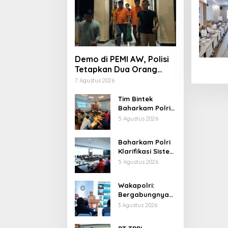
Demo di PEMI AW, Polisi
Tetapkan Dua Orang
Tersangka
7 Agustus 2026
Tim Bintek
Baharkam Polri
Tuntaskan
5 Agustus 2026
Evaluasi 18
Kriteria
Baharkam Polri
Pengamanan
Klarifikasi Sistem
Pertamina
Pengamanan
5 Agustus 2026
Jabar
Kilang
Pertamina RU IV
Wakapolri:
Cilacap
Bergabungnya
Irjen Pol Susilo
3 Agustus 2026
Teguh Raharjo
Perkuat Jejaring