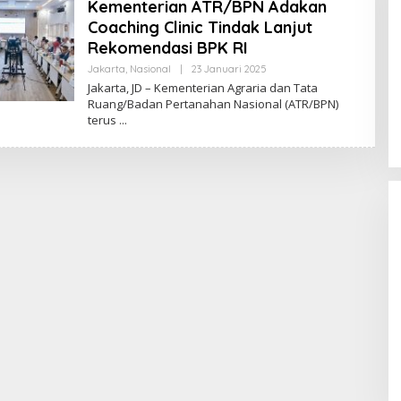
Kementerian ATR/BPN Adakan
Coaching Clinic Tindak Lanjut
Rekomendasi BPK RI
Jakarta
,
Nasional
|
23 Januari 2025
O
L
Jakarta, JD – Kementerian Agraria dan Tata
E
Ruang/Badan Pertanahan Nasional (ATR/BPN)
H
terus
R
E
D
A
K
S
I
J
U
R
N
A
L
Fenomena “Dascomology” Dinilai
Cerminkan Pentingnya Komunikasi
Politik dalam Menjaga
Di Politik
|
5 Juli 2026
Kepercayaan Publik