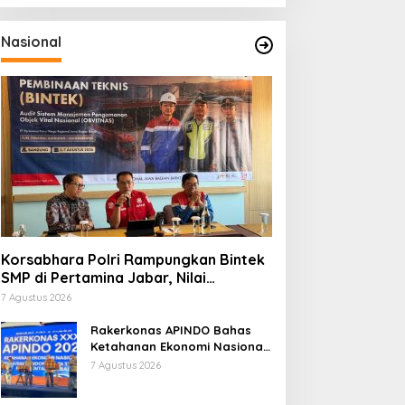
Nasional
Korsabhara Polri Rampungkan Bintek
SMP di Pertamina Jabar, Nilai
Pengamanan Capai 88,44 Persen
7 Agustus 2026
Rakerkonas APINDO Bahas
Ketahanan Ekonomi Nasional,
IMO Indonesia Soroti
7 Agustus 2026
Pentingnya Kolaborasi Lintas
Sektor