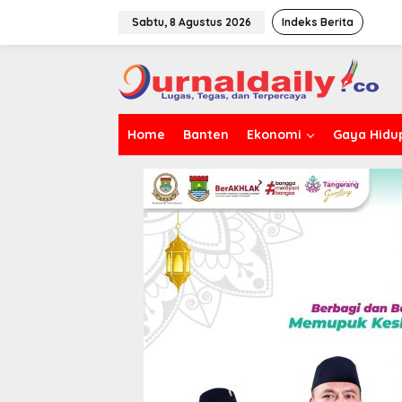
L
e
Sabtu, 8 Agustus 2026
Indeks Berita
w
a
t
i
k
e
Home
Banten
Ekonomi
Gaya Hidu
k
o
n
t
e
n