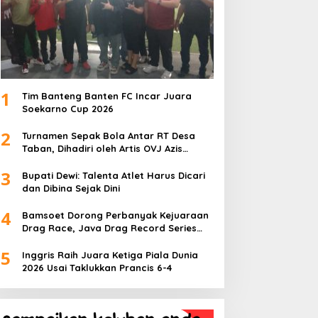
1
Tim Banteng Banten FC Incar Juara
Soekarno Cup 2026
2
Turnamen Sepak Bola Antar RT Desa
Taban, Dihadiri oleh Artis OVJ Azis
Gagap, RT 001 Raih Kemenangan
3
Bupati Dewi: Talenta Atlet Harus Dicari
dan Dibina Sejak Dini
4
Bamsoet Dorong Perbanyak Kejuaraan
Drag Race, Java Drag Record Series
2026 Jadi Ajang Pembinaan Talenta
5
Muda
Inggris Raih Juara Ketiga Piala Dunia
2026 Usai Taklukkan Prancis 6-4