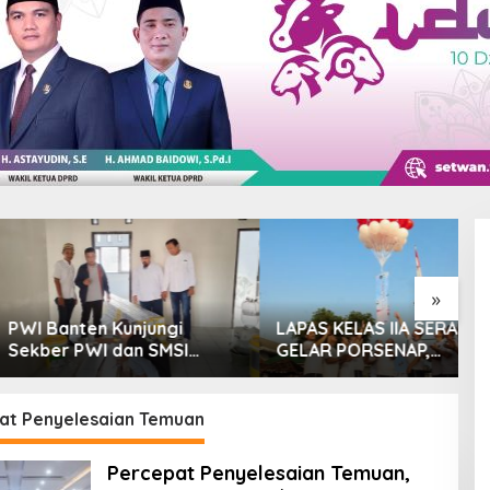
»
nten Kunjungi
LAPAS KELAS IIA SERANG
T
 PWI dan SMSI
GELAR PORSENAP,
M
glang, Momentum
WUJUDKAN SPORTIFITAS
P
at Konferensi
DAN KEBERSAMAAN
M
sasi
at Penyelesaian Temuan
Percepat Penyelesaian Temuan,