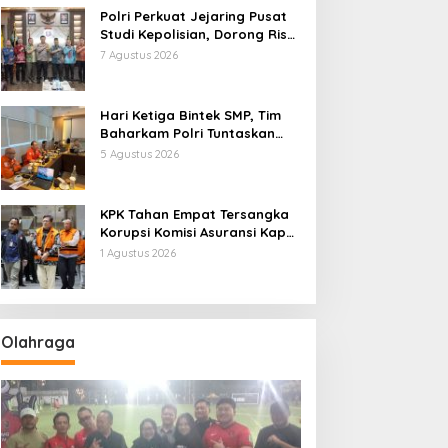
Polri Perkuat Jejaring Pusat
Studi Kepolisian, Dorong Riset
Jadi Dasar Kebijakan dan
7 Agustus 2026
Inovasi
Hari Ketiga Bintek SMP, Tim
Baharkam Polri Tuntaskan
Pemeriksaan Pola
5 Agustus 2026
Pengamanan Pertamina
Patra Niaga Jabar
KPK Tahan Empat Tersangka
Korupsi Komisi Asuransi Kapal
PT Pelni
1 Agustus 2026
Olahraga