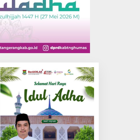
apak Suci Lebak Rayakan
Demo di PEMI AW, Polisi
ilad ke-63, Wujudkan
Tetapkan Dua Orang
endekar Berkarakter
Tersangka
enuju Kancah Dunia