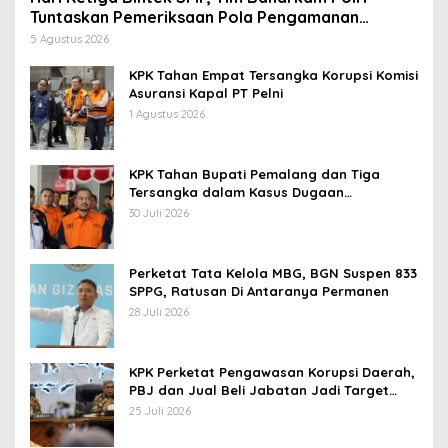
Tuntaskan Pemeriksaan Pola Pengamanan
Pertamina Patra Niaga Jabar
5 Agustus 2026
KPK Tahan Empat Tersangka Korupsi Komisi
Asuransi Kapal PT Pelni
1 Agustus 2026
KPK Tahan Bupati Pemalang dan Tiga
Tersangka dalam Kasus Dugaan
Pemerasan
30 Juli 2026
Perketat Tata Kelola MBG, BGN Suspen 833
SPPG, Ratusan Di Antaranya Permanen
28 Juli 2026
KPK Perketat Pengawasan Korupsi Daerah,
PBJ dan Jual Beli Jabatan Jadi Target
Utama
25 Juli 2026