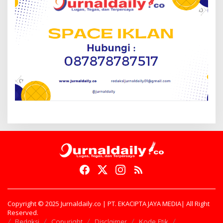
Copyright © 2025 Jurnaldaily.co | PT. EKACIPTA JAYA MEDIA| All Right
Reserved.
Redaksi
Copyright
Disclaimer
Kode Etik