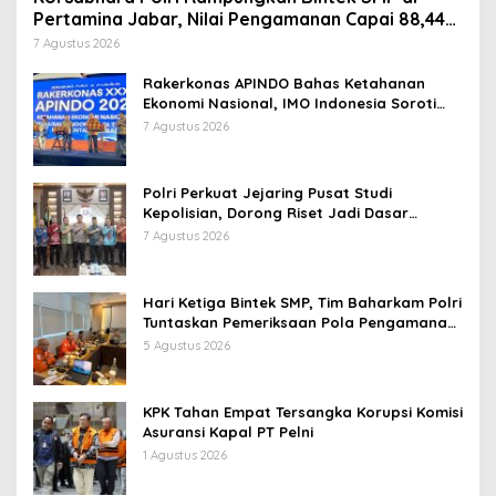
Pertamina Jabar, Nilai Pengamanan Capai 88,44
Persen
7 Agustus 2026
Rakerkonas APINDO Bahas Ketahanan
Ekonomi Nasional, IMO Indonesia Soroti
Pentingnya Kolaborasi Lintas Sektor
7 Agustus 2026
Polri Perkuat Jejaring Pusat Studi
Kepolisian, Dorong Riset Jadi Dasar
Kebijakan dan Inovasi
7 Agustus 2026
Hari Ketiga Bintek SMP, Tim Baharkam Polri
Tuntaskan Pemeriksaan Pola Pengamanan
Pertamina Patra Niaga Jabar
5 Agustus 2026
KPK Tahan Empat Tersangka Korupsi Komisi
Asuransi Kapal PT Pelni
1 Agustus 2026