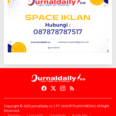
Copyright © 2025 Jurnaldaily.co | PT. EKACIPTA JAYA MEDIA| All Right
Reserved.
Redaksi
Copyright
Disclaimer
Kode Etik