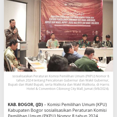
a
t
e
n
B
o
g
o
r
S
o
s
i
a
l
i
s
sosialisasikan Peraturan Komisi Pemilihan Umum (PKPU) Nomor 8
a
tahun 2024 tentang Pencalonan Gubernur dan Wakil Gubernur,
Bupati dan Wakil Bupati, serta Walikota dan Wakil Walikota, di Harris
s
Hotel & Convention Cibinong City Mall, Jumat (9/8/2024).
i
k
a
n
KAB. BOGOR, (JD)
– Komisi Pemilihan Umum (KPU)
P
Kabupaten Bogor sosialisasikan Peraturan Komisi
K
Pemilihan Umum (PKPU) Nomor 8 tahun 2024