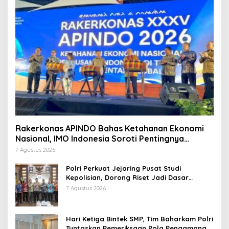
Rakerkonas APINDO Bahas Ketahanan Ekonomi
Nasional, IMO Indonesia Soroti Pentingnya
Kolaborasi Lintas Sektor
7 Agustus 2026
Polri Perkuat Jejaring Pusat Studi
Kepolisian, Dorong Riset Jadi Dasar
Kebijakan dan Inovasi
7 Agustus 2026
Hari Ketiga Bintek SMP, Tim Baharkam Polri
Tuntaskan Pemeriksaan Pola Pengamanan