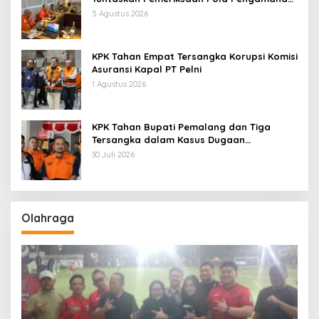
Pertamina Patra Niaga Jabar
5 Agustus 2026
KPK Tahan Empat Tersangka Korupsi Komisi
Asuransi Kapal PT Pelni
1 Agustus 2026
KPK Tahan Bupati Pemalang dan Tiga
Tersangka dalam Kasus Dugaan
Pemerasan
30 Juli 2026
Olahraga