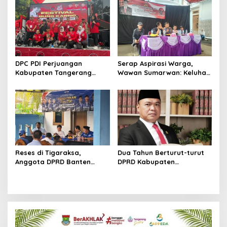
Politik dalam Menjaga
Gotong Royong dan
Kepercayaan Publik
Kepedulian Sosial
DPC PDI Perjuangan
Serap Aspirasi Warga,
Kabupaten Tangerang
Wawan Sumarwan: Keluhan
Hidupkan Api Perjuangan
Sampah, Pengangguran
Bung Karno Lewat Festival
hingga Bansos Mengemuka
Bulan Bung Karno
Reses di Tigaraksa,
Dua Tahun Berturut-turut
Anggota DPRD Banten
DPRD Kabupaten
Dicecar Persoalan UMKM,
Tangerang Raih Predikat
Infrastruktur Hingga
Zero Temuan, Ketua DPRD:
Persampahan
Integritas Jadi Kunci