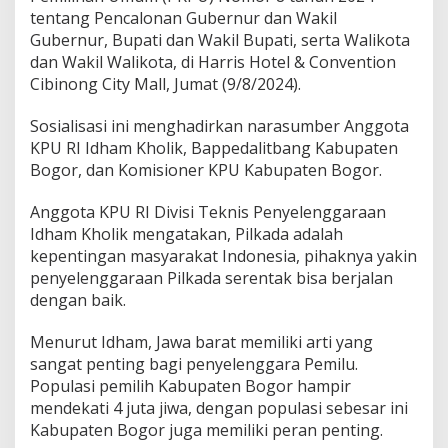
P
tentang Pencalonan Gubernur dan Wakil
U
Gubernur, Bupati dan Wakil Bupati, serta Walikota
N
o
dan Wakil Walikota, di Harris Hotel & Convention
m
Cibinong City Mall, Jumat (9/8/2024).
o
r
Sosialisasi ini menghadirkan narasumber Anggota
8
KPU RI Idham Kholik, Bappedalitbang Kabupaten
T
a
Bogor, dan Komisioner KPU Kabupaten Bogor.
h
u
Anggota KPU RI Divisi Teknis Penyelenggaraan
n
Idham Kholik mengatakan, Pilkada adalah
2
kepentingan masyarakat Indonesia, pihaknya yakin
0
2
penyelenggaraan Pilkada serentak bisa berjalan
4
dengan baik.
Menurut Idham, Jawa barat memiliki arti yang
sangat penting bagi penyelenggara Pemilu.
Populasi pemilih Kabupaten Bogor hampir
mendekati 4 juta jiwa, dengan populasi sebesar ini
Kabupaten Bogor juga memiliki peran penting.