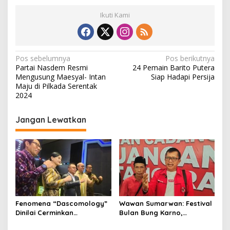
Ikuti Kami
N
Pos sebelumnya
Pos berikutnya
Partai Nasdem Resmi
24 Pemain Barito Putera
a
Mengusung Maesyal- Intan
Siap Hadapi Persija
v
Maju di Pilkada Serentak
2024
i
g
Jangan Lewatkan
a
s
i
p
o
s
Fenomena “Dascomology”
Wawan Sumarwan: Festival
Dinilai Cerminkan
Bulan Bung Karno,
Pentingnya Komunikasi
Kobarkan Semangat