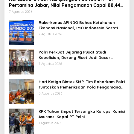
Pertamina Jabar, Nilai Pengamanan Capai 88,44
Persen
7 Agustus 2026
Rakerkonas APINDO Bahas Ketahanan
Ekonomi Nasional, IMO Indonesia Soroti
Pentingnya Kolaborasi Lintas Sektor
7 Agustus 2026
Polri Perkuat Jejaring Pusat Studi
Kepolisian, Dorong Riset Jadi Dasar
Kebijakan dan Inovasi
7 Agustus 2026
Hari Ketiga Bintek SMP, Tim Baharkam Polri
Tuntaskan Pemeriksaan Pola Pengamanan
Pertamina Patra Niaga Jabar
5 Agustus 2026
KPK Tahan Empat Tersangka Korupsi Komisi
Asuransi Kapal PT Pelni
1 Agustus 2026