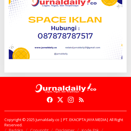
Copyright © 2025 Jurnaldaily.co | PT. EKACIPTA JAYA MEDIA| All Right
Reserved.
Redaksi
Copyright
Disclaimer
Kode Etik