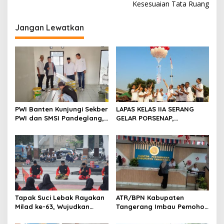
i
Kesesuaian Tata Ruang
g
Jangan Lewatkan
a
s
i
p
o
s
PWI Banten Kunjungi Sekber
LAPAS KELAS IIA SERANG
PWI dan SMSI Pandeglang,
GELAR PORSENAP,
Momentum Percepat
WUJUDKAN SPORTIFITAS
Konferensi Organisasi
DAN KEBERSAMAAN
Tapak Suci Lebak Rayakan
ATR/BPN Kabupaten
Milad ke-63, Wujudkan
Tangerang Imbau Pemohon
Pendekar Berkarakter
Aktif Pantau dan Laporkan