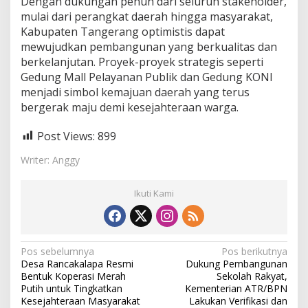
Dengan dukungan penuh dari seluruh stakeholder,
mulai dari perangkat daerah hingga masyarakat,
Kabupaten Tangerang optimistis dapat
mewujudkan pembangunan yang berkualitas dan
berkelanjutan. Proyek-proyek strategis seperti
Gedung Mall Pelayanan Publik dan Gedung KONI
menjadi simbol kemajuan daerah yang terus
bergerak maju demi kesejahteraan warga.
Post Views:
899
Writer: Anggy
Ikuti Kami
N
Pos sebelumnya
Pos berikutnya
Desa Rancakalapa Resmi
Dukung Pembangunan
a
Bentuk Koperasi Merah
Sekolah Rakyat,
v
Putih untuk Tingkatkan
Kementerian ATR/BPN
Kesejahteraan Masyarakat
Lakukan Verifikasi dan