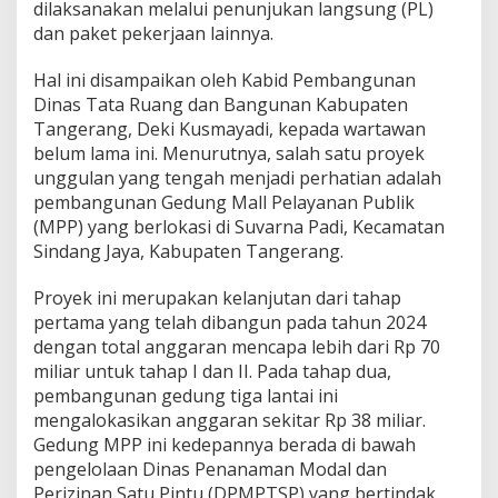
R
dilaksanakan melalui penunjukan langsung (PL)
a
dan paket pekerjaan lainnya.
t
u
Hal ini disampaikan oleh Kabid Pembangunan
s
Dinas Tata Ruang dan Bangunan Kabupaten
a
n
Tangerang, Deki Kusmayadi, kepada wartawan
P
belum lama ini. Menurutnya, salah satu proyek
r
unggulan yang tengah menjadi perhatian adalah
o
pembangunan Gedung Mall Pelayanan Publik
y
e
(MPP) yang berlokasi di Suvarna Padi, Kecamatan
k
Sindang Jaya, Kabupaten Tangerang.
P
e
Proyek ini merupakan kelanjutan dari tahap
m
pertama yang telah dibangun pada tahun 2024
b
a
dengan total anggaran mencapa lebih dari Rp 70
n
miliar untuk tahap I dan II. Pada tahap dua,
g
pembangunan gedung tiga lantai ini
u
mengalokasikan anggaran sekitar Rp 38 miliar.
n
Gedung MPP ini kedepannya berada di bawah
a
n
pengelolaan Dinas Penanaman Modal dan
,
Perizinan Satu Pintu (DPMPTSP) yang bertindak