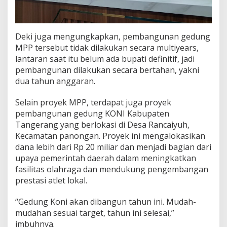
a
n
P
u
Deki juga mengungkapkan, pembangunan gedung
b
MPP tersebut tidak dilakukan secara multiyears,
l
lantaran saat itu belum ada bupati definitif, jadi
i
k
pembangunan dilakukan secara bertahan, yakni
d
dua tahun anggaran.
a
n
Selain proyek MPP, terdapat juga proyek
G
pembangunan gedung KONI Kabupaten
e
d
Tangerang yang berlokasi di Desa Rancaiyuh,
u
Kecamatan panongan. Proyek ini mengalokasikan
n
dana lebih dari Rp 20 miliar dan menjadi bagian dari
g
upaya pemerintah daerah dalam meningkatkan
K
O
fasilitas olahraga dan mendukung pengembangan
N
prestasi atlet lokal.
I
“Gedung Koni akan dibangun tahun ini. Mudah-
mudahan sesuai target, tahun ini selesai,”
imbuhnya.