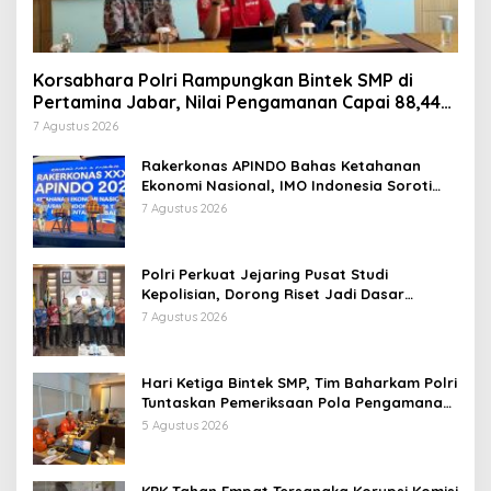
Korsabhara Polri Rampungkan Bintek SMP di
Pertamina Jabar, Nilai Pengamanan Capai 88,44
Persen
7 Agustus 2026
Rakerkonas APINDO Bahas Ketahanan
Ekonomi Nasional, IMO Indonesia Soroti
Pentingnya Kolaborasi Lintas Sektor
7 Agustus 2026
Polri Perkuat Jejaring Pusat Studi
Kepolisian, Dorong Riset Jadi Dasar
Kebijakan dan Inovasi
7 Agustus 2026
Hari Ketiga Bintek SMP, Tim Baharkam Polri
Tuntaskan Pemeriksaan Pola Pengamanan
Pertamina Patra Niaga Jabar
5 Agustus 2026
KPK Tahan Empat Tersangka Korupsi Komisi