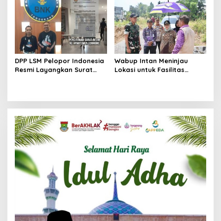
Menuju Kancah Dunia
Berkas Mandek
DPP LSM Pelopor Indonesia
Wabup Intan Meninjau
Resmi Layangkan Surat
Lokasi untuk Fasilitas
Klarifikasi untuk
Pengelolaan Sampah di
Management Ecohome dan
Tigaraksa
BNK