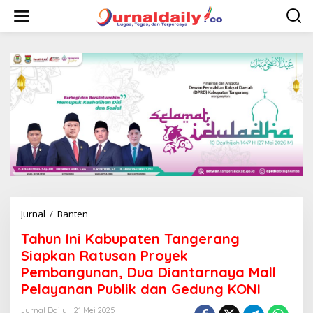
L
e
w
a
t
i
k
e
k
o
n
t
e
n
Jurnal
/
Banten
T
a
Tahun Ini Kabupaten Tangerang
h
u
Siapkan Ratusan Proyek
n
Pembangunan, Dua Diantarnaya Mall
I
Pelayanan Publik dan Gedung KONI
n
i
Jurnal Daily
21 Mei 2025