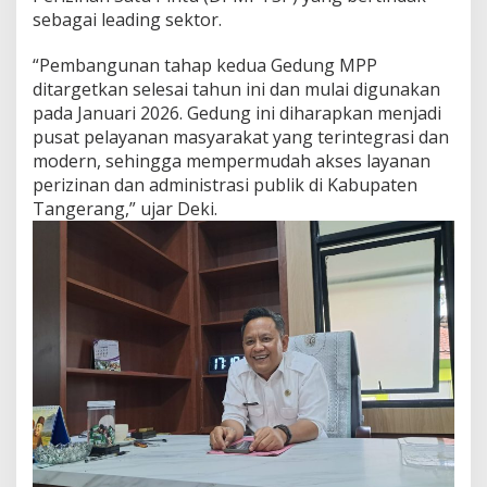
D
sebagai leading sektor.
u
a
“Pembangunan tahap kedua Gedung MPP
D
i
ditargetkan selesai tahun ini dan mulai digunakan
a
pada Januari 2026. Gedung ini diharapkan menjadi
n
pusat pelayanan masyarakat yang terintegrasi dan
t
modern, sehingga mempermudah akses layanan
a
r
perizinan dan administrasi publik di Kabupaten
n
Tangerang,” ujar Deki.
a
y
a
M
a
l
l
P
e
l
a
y
a
n