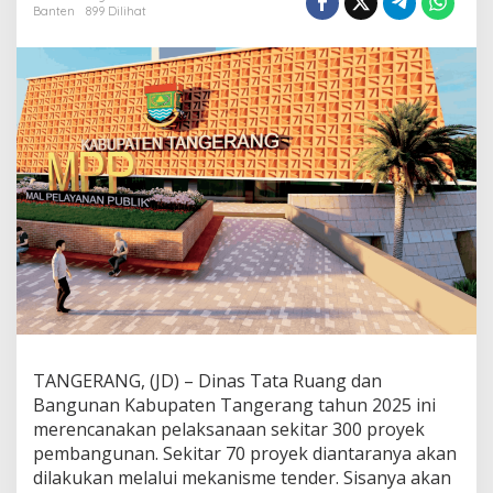
K
Banten
899 Dilihat
a
b
u
p
a
t
e
n
T
a
n
g
e
r
a
n
g
S
i
TANGERANG, (JD) – Dinas Tata Ruang dan
a
Bangunan Kabupaten Tangerang tahun 2025 ini
p
merencanakan pelaksanaan sekitar 300 proyek
k
pembangunan. Sekitar 70 proyek diantaranya akan
a
dilakukan melalui mekanisme tender. Sisanya akan
n