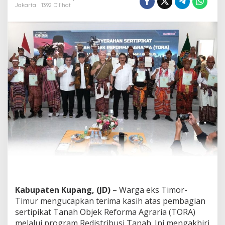
r
Jakarta
1392 Dilihat
t
i
p
i
k
a
t
d
a
r
i
M
e
n
t
e
r
i
A
H
Kabupaten Kupang, (JD)
– Warga eks Timor-
Y
,
Timur mengucapkan terima kasih atas pembagian
W
sertipikat Tanah Objek Reforma Agraria (TORA)
a
melalui program Redistribusi Tanah. Ini mengakhiri