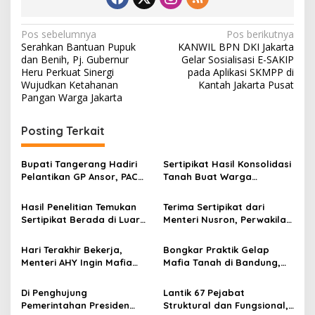
N
Pos sebelumnya
Pos berikutnya
Serahkan Bantuan Pupuk
KANWIL BPN DKI Jakarta
a
dan Benih, Pj. Gubernur
Gelar Sosialisasi E-SAKIP
v
Heru Perkuat Sinergi
pada Aplikasi SKMPP di
Wujudkan Ketahanan
Kantah Jakarta Pusat
i
Pangan Warga Jakarta
g
Posting Terkait
a
s
Bupati Tangerang Hadiri
Sertipikat Hasil Konsolidasi
i
Pelantikan GP Ansor, PAC
Tanah Buat Warga
p
Pakuhaji Siap Mengabdi
Kabupaten Semarang
Terbantu dalam Aspek
Hasil Penelitian Temukan
Terima Sertipikat dari
o
Ekonomi dan Kurangi
Sertipikat Berada di Luar
Menteri Nusron, Perwakilan
Kesenjangan Sosial
s
Garis Pantai, Kementerian
dari Pesantren Al Yasmin:
ATR/BPN Akan Lakukan
Dukung Santri Jadi
Hari Terakhir Bekerja,
Bongkar Praktik Gelap
Proses Pembatalan
Entrepreneur
Menteri AHY Ingin Mafia
Mafia Tanah di Bandung,
Tanah Terus Diperangi
Menteri AHY: Kita Berhasil
Selamatkan Potensi
Di Penghujung
Lantik 67 Pejabat
Kerugian Lebih dari Rp3,6
Pemerintahan Presiden
Struktural dan Fungsional,
Triliun