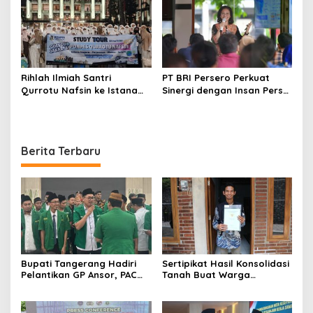
Nasional dari Desa
Rihlah Ilmiah Santri
PT BRI Persero Perkuat
Qurrotu Nafsin ke Istana
Sinergi dengan Insan Pers
Negara, Perpusnas, Monas,
Melalui Media Gathering
dan Istiqlal Berlangsung
BRI Region
Penuh Kesan
Berita Terbaru
Bupati Tangerang Hadiri
Sertipikat Hasil Konsolidasi
Pelantikan GP Ansor, PAC
Tanah Buat Warga
Pakuhaji Siap Mengabdi
Kabupaten Semarang
Terbantu dalam Aspek
Ekonomi dan Kurangi