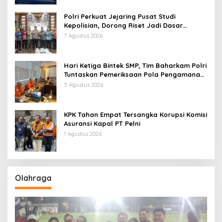
Polri Perkuat Jejaring Pusat Studi
Kepolisian, Dorong Riset Jadi Dasar
Kebijakan dan Inovasi
7 Agustus 2026
Hari Ketiga Bintek SMP, Tim Baharkam Polri
Tuntaskan Pemeriksaan Pola Pengamanan
Pertamina Patra Niaga Jabar
5 Agustus 2026
KPK Tahan Empat Tersangka Korupsi Komisi
Asuransi Kapal PT Pelni
1 Agustus 2026
Olahraga