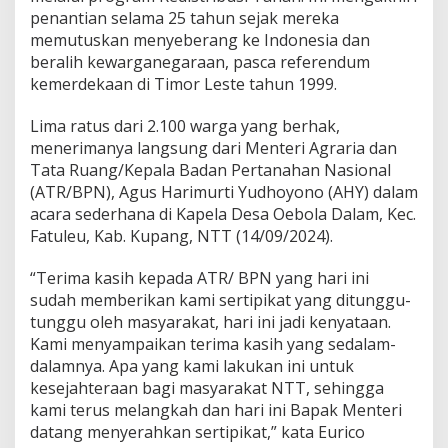
r
penantian selama 25 tahun sejak mereka
g
memutuskan menyeberang ke Indonesia dan
a
E
beralih kewarganegaraan, pasca referendum
k
kemerdekaan di Timor Leste tahun 1999.
s
T
Lima ratus dari 2.100 warga yang berhak,
i
menerimanya langsung dari Menteri Agraria dan
m
o
Tata Ruang/Kepala Badan Pertanahan Nasional
r
(ATR/BPN), Agus Harimurti Yudhoyono (AHY) dalam
T
acara sederhana di Kapela Desa Oebola Dalam, Kec.
i
Fatuleu, Kab. Kupang, NTT (14/09/2024).
m
u
r
“Terima kasih kepada ATR/ BPN yang hari ini
P
sudah memberikan kami sertipikat yang ditunggu-
e
tunggu oleh masyarakat, hari ini jadi kenyataan.
t
Kami menyampaikan terima kasih yang sedalam-
i
k
dalamnya. Apa yang kami lakukan ini untuk
H
kesejahteraan bagi masyarakat NTT, sehingga
a
kami terus melangkah dan hari ini Bapak Menteri
s
datang menyerahkan sertipikat,” kata Eurico
i