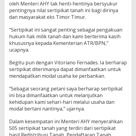
a
oleh Menteri AHY tak henti-hentinya bersyukur
h
pentingnya nilai sertipikat tanah ini bagi dirinya
2
dan masyarakat eks Timor Timur.
5
T
“Sertipikat ini sangat penting sebagai pengakuan
a
h
hukum hak milik tanah dan kami berterima kasih
u
khususnya kepada Kementerian ATR/BPN,”
n
ucapnya.
Begitu pun dengan Vitoriano Fernades. Ia berharap
sertipikat diterimanya dapat dimanfaatkan untuk
mendapatkan modal usaha ke perbankan.
“Sebagai seorang petani saya berharap sertipikat
ini bisa dimanfaatkan untuk melanjutkan
kehidupan kami sehari-hari melalui usaha dan
modal bertani nantinya,” ujarnya.
Dalam kesempatan ini Menteri AHY menyerahkan
505 sertipikat tanah yang terdiri dari sertipikat
hasil Redistribusi Tanah, Pendaftaran Tanah