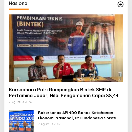
Nasional
Korsabhara Polri Rampungkan Bintek SMP di
Pertamina Jabar, Nilai Pengamanan Capai 88,44
Persen
7 Agustus 2026
Rakerkonas APINDO Bahas Ketahanan
Ekonomi Nasional, IMO Indonesia Soroti
Pentingnya Kolaborasi Lintas Sektor
7 Agustus 2026