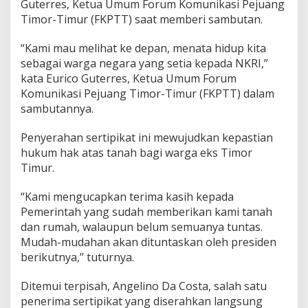
Guterres, Ketua Umum Forum Komunikasi Pejuang
l
K
Timor-Timur (FKPTT) saat memberi sambutan.
e
s
“Kami mau melihat ke depan, menata hidup kita
e
sebagai warga negara yang setia kepada NKRI,”
t
kata Eurico Guterres, Ketua Umum Forum
i
a
Komunikasi Pejuang Timor-Timur (FKPTT) dalam
a
sambutannya.
n
k
Penyerahan sertipikat ini mewujudkan kepastian
e
hukum hak atas tanah bagi warga eks Timor
p
a
Timur.
d
a
“Kami mengucapkan terima kasih kepada
N
Pemerintah yang sudah memberikan kami tanah
K
dan rumah, walaupun belum semuanya tuntas.
R
I
Mudah-mudahan akan dituntaskan oleh presiden
S
berikutnya,” tuturnya.
e
t
Ditemui terpisah, Angelino Da Costa, salah satu
e
penerima sertipikat yang diserahkan langsung
l