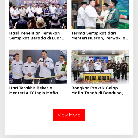
Kesenjangan Sosial
Hasil Penelitian Temukan
Terima Sertipikat dari
Sertipikat Berada di Luar
Menteri Nusron, Perwakilan
Garis Pantai, Kementerian
dari Pesantren Al Yasmin:
ATR/BPN Akan Lakukan
Dukung Santri Jadi
Proses Pembatalan
Entrepreneur
Hari Terakhir Bekerja,
Bongkar Praktik Gelap
Menteri AHY Ingin Mafia
Mafia Tanah di Bandung,
Tanah Terus Diperangi
Menteri AHY: Kita Berhasil
Selamatkan Potensi
Kerugian Lebih dari Rp3,6
Triliun
View More