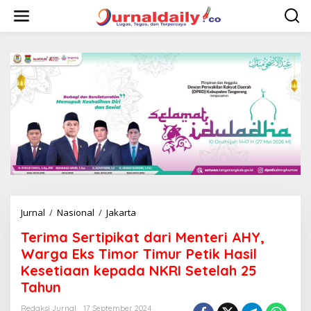
L
e
w
a
t
i
k
e
k
o
n
t
e
n
Jurnal
/
Nasional
/
Jakarta
T
e
Terima Sertipikat dari Menteri AHY,
r
i
Warga Eks Timor Timur Petik Hasil
m
Kesetiaan kepada NKRI Setelah 25
a
Tahun
S
e
Redaksi Jurnal
17 September 2024