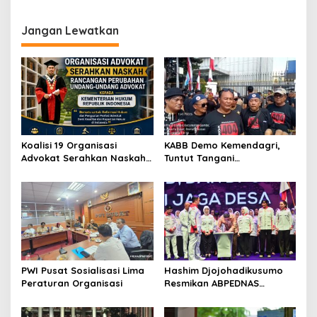
Joko Widodo, Menteri AHY
Menteri AHY Harapkan
Kembali Gebuk Mafia Tanah
Jajaran Kementerian
di Jawa Barat
ATR/BPN Bangun Semangat
Jangan Lewatkan
Integritas
Koalisi 19 Organisasi
KABB Demo Kemendagri,
Advokat Serahkan Naskah
Tuntut Tangani
RPUU Advokat Kementerian
Pelanggaran Sumpah
Hukum RI
Jabatan
PWI Pusat Sosialisasi Lima
Hashim Djojohadikusumo
Peraturan Organisasi
Resmikan ABPEDNAS
Srikandi Perempuan
Perkuat Ketahanan