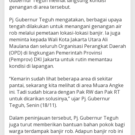
Gubernur Teguh melihat langsung kondisi
b
genangan di area tersebut.
e
r
n
Pj. Gubernur Teguh mengatakan, berbagai upaya
u
tengah dilakukan untuk menangani genangan air
r
rob melalui pemetaan lokasi-lokasi banjir. Ia juga
T
meminta kepada Wali Kota Jakarta Utara Ali
e
g
Maulana dan seluruh Organisasi Perangkat Daerah
u
(OPD) di lingkungan Pemerintah Provinsi
h
(Pemprov) DKI Jakarta untuk rutin memantau
I
kondisi di lapangan.
n
t
r
“Kemarin sudah lihat beberapa area di sekitar
u
pantai, sekarang kita melihat di area Muara Angke
k
ini. Tadi sudah bicara dengan Pak RW dan Pak RT
s
untuk dicarikan solusinya,” ujar Pj. Gubernur
i
k
Teguh, Senin (18/11).
a
n
Dalam peninjauan tersebut, Pj. Gubernur Teguh
P
juga turut memberikan bantuan bahan pokok bagi
e
warga terdampak banjir rob. Adapun banjir rob ini
r