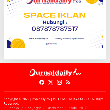
Copyright © 2025 Jurnaldaily.co | PT. EKACIPTA JAYA MEDIA| All Right
Reserved.
Redaksi
Copyright
Disclaimer
Kode Etik