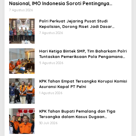
Nasional, IMO Indonesia Soroti Pentingnya
Kolaborasi Lintas Sektor
7 Agustus 2026
Polri Perkuat Jejaring Pusat Studi
Kepolisian, Dorong Riset Jadi Dasar
Kebijakan dan Inovasi
7 Agustus 2026
Hari Ketiga Bintek SMP, Tim Baharkam Polri
Tuntaskan Pemeriksaan Pola Pengamanan
Pertamina Patra Niaga Jabar
5 Agustus 2026
KPK Tahan Empat Tersangka Korupsi Komisi
Asuransi Kapal PT Pelni
1 Agustus 2026
KPK Tahan Bupati Pemalang dan Tiga
Tersangka dalam Kasus Dugaan
Pemerasan
30 Juli 2026