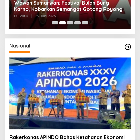
n
Wawan Sumarwan: Festival Bulan Bung
D
ga
Karno, Kobarkan Semangat Gotong Royong
H
dan Kepedulian Sosial
F
Di Politik
|
29 Juni 2026
Di 
Nasional
Rakerkonas APINDO Bahas Ketahanan Ekonomi