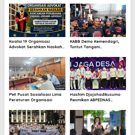
i
p
o
s
Koalisi 19 Organisasi
KABB Demo Kemendagri,
Advokat Serahkan Naskah
Tuntut Tangani
RPUU Advokat Kementerian
Pelanggaran Sumpah
Hukum RI
Jabatan
PWI Pusat Sosialisasi Lima
Hashim Djojohadikusumo
Peraturan Organisasi
Resmikan ABPEDNAS
Srikandi Perempuan
Perkuat Ketahanan
Nasional dari Desa