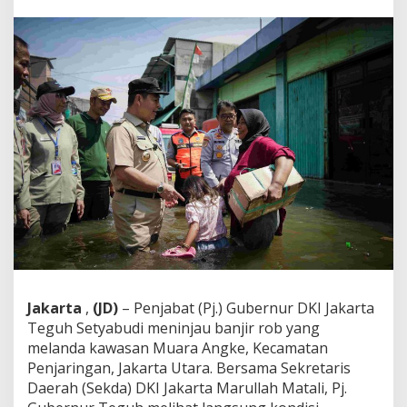
n
j
i
r
R
o
b
d
i
M
u
a
r
a
A
n
g
k
e
Jakarta
,
(JD)
– Penjabat (Pj.) Gubernur DKI Jakarta
,
Teguh Setyabudi meninjau banjir rob yang
P
j
melanda kawasan Muara Angke, Kecamatan
.
Penjaringan, Jakarta Utara. Bersama Sekretaris
G
Daerah (Sekda) DKI Jakarta Marullah Matali, Pj.
u