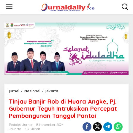
L
e
w
a
t
i
k
e
k
o
n
t
e
n
Jurnal
/
Nasional
/
Jakarta
T
i
Tinjau Banjir Rob di Muara Angke, Pj.
n
j
Gubernur Teguh Intruksikan Percepat
a
Pembangunan Tanggul Pantai
u
B
Redaksi Jurnal
18 November 2024
a
Jakarta
613 Dilihat