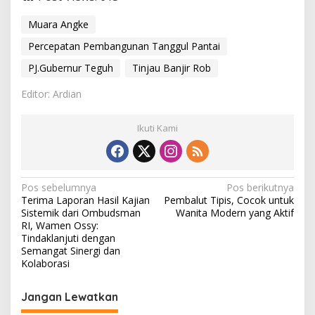
n
t
Muara Angke
a
i
Percepatan Pembangunan Tanggul Pantai
PJ.Gubernur Teguh
Tinjau Banjir Rob
Editor: Ardian
Ikuti Kami
N
Pos sebelumnya
Pos berikutnya
Terima Laporan Hasil Kajian
Pembalut Tipis, Cocok untuk
a
Sistemik dari Ombudsman
Wanita Modern yang Aktif
v
RI, Wamen Ossy:
Tindaklanjuti dengan
i
Semangat Sinergi dan
Kolaborasi
g
a
Jangan Lewatkan
s