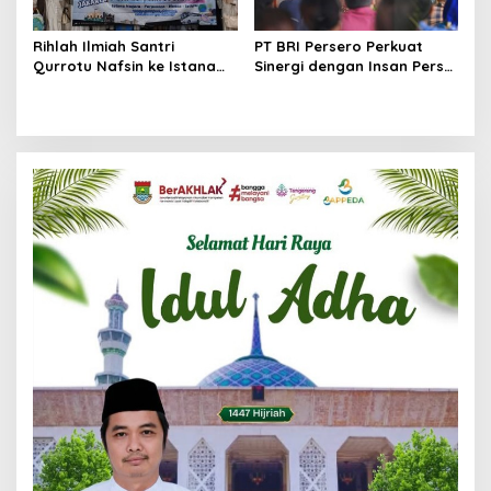
Rihlah Ilmiah Santri
PT BRI Persero Perkuat
Qurrotu Nafsin ke Istana
Sinergi dengan Insan Pers
Negara, Perpusnas, Monas,
Melalui Media Gathering
dan Istiqlal Berlangsung
BRI Region
Penuh Kesan