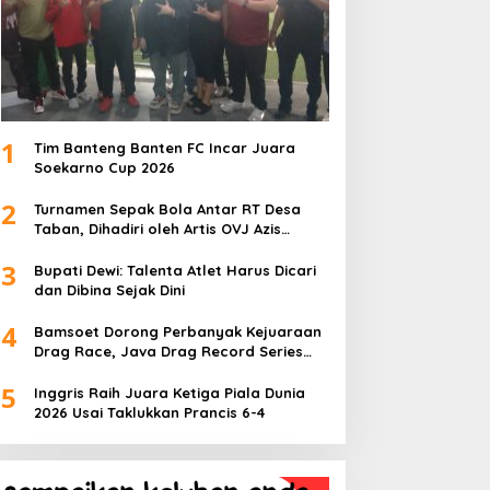
1
Tim Banteng Banten FC Incar Juara
Soekarno Cup 2026
2
Turnamen Sepak Bola Antar RT Desa
Taban, Dihadiri oleh Artis OVJ Azis
Gagap, RT 001 Raih Kemenangan
3
Bupati Dewi: Talenta Atlet Harus Dicari
dan Dibina Sejak Dini
4
Bamsoet Dorong Perbanyak Kejuaraan
Drag Race, Java Drag Record Series
2026 Jadi Ajang Pembinaan Talenta
5
Muda
Inggris Raih Juara Ketiga Piala Dunia
2026 Usai Taklukkan Prancis 6-4