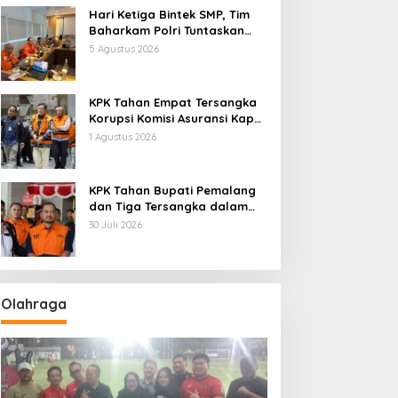
Hari Ketiga Bintek SMP, Tim
Baharkam Polri Tuntaskan
Pemeriksaan Pola
5 Agustus 2026
Pengamanan Pertamina
Patra Niaga Jabar
KPK Tahan Empat Tersangka
Korupsi Komisi Asuransi Kapal
PT Pelni
1 Agustus 2026
KPK Tahan Bupati Pemalang
dan Tiga Tersangka dalam
Kasus Dugaan Pemerasan
30 Juli 2026
Olahraga