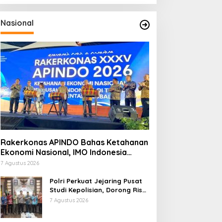
Nasional
Rakerkonas APINDO Bahas Ketahanan
Ekonomi Nasional, IMO Indonesia
Soroti Pentingnya Kolaborasi Lintas
7 Agustus 2026
Sektor
Polri Perkuat Jejaring Pusat
Studi Kepolisian, Dorong Riset
Jadi Dasar Kebijakan dan
7 Agustus 2026
Inovasi