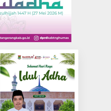
PP LSM Pelopor Indonesia
Tapak Suci Lebak Rayakan
esmi Layangkan Surat
Milad ke-63, Wujudkan
larifikasi untuk
Pendekar Berkarakter
anagement Ecohome dan
Menuju Kancah Dunia
NK