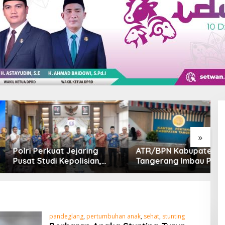
»
erkuat Jejaring
ATR/BPN Kabupaten
D
tudi Kepolisian,
Tangerang Imbau Pemohon
R
 Riset Jadi Dasar
Aktif Pantau dan Laporkan
K
an dan Inovasi
Berkas Mandek
M
B
pandeglang
,
pertumbuhan anak
,
sehat
,
stunting