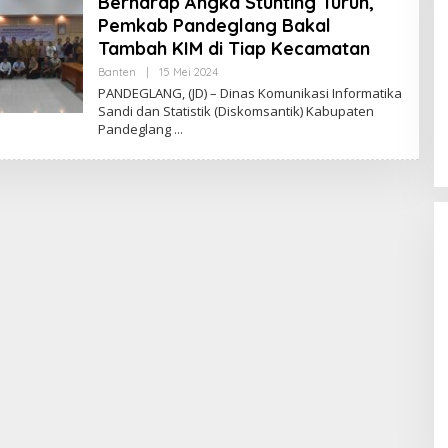
Berharap Angka Stunting Turun,
Pemkab Pandeglang Bakal
Tambah KIM di Tiap Kecamatan
Banten
|
15 Mei 2024
O
L
PANDEGLANG, (JD) – Dinas Komunikasi Informatika
E
Sandi dan Statistik (Diskomsantik) Kabupaten
H
Pandeglang
J
U
R
N
A
L
D
A
I
L
Y
Fenomena “Dascomology” Dinilai
Cerminkan Pentingnya Komunikasi
Politik dalam Menjaga
Di Politik
|
5 Juli 2026
Kepercayaan Publik