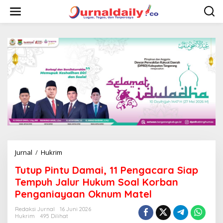
L
e
w
a
t
i
k
e
k
o
n
t
e
n
Jurnal
/
Hukrim
T
u
Tutup Pintu Damai, 11 Pengacara Siap
t
u
Tempuh Jalur Hukum Soal Korban
p
Penganiayaan Oknum Matel
P
i
Redaksi Jurnal
16 Juni 2026
n
Hukrim
495 Dilihat