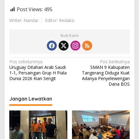
Post Views:
495
Writer: Nandar
Editor: Redaksi
Ikuti Kami
N
Pos sebelumnya
Pos berikutnya
Uruguay Ditahan Arab Saudi
SMAN 9 Kabupaten
a
1-1, Persaingan Grup H Piala
Tangerang Diduga Kuat
v
Dunia 2026 Kian Sengit
Adanya Penyelewengan
Dana BOS
i
g
Jangan Lewatkan
a
s
i
p