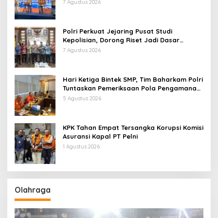
Pentingnya Kolaborasi Lintas Sektor
7 Agustus 2026
Polri Perkuat Jejaring Pusat Studi
Kepolisian, Dorong Riset Jadi Dasar
Kebijakan dan Inovasi
7 Agustus 2026
Hari Ketiga Bintek SMP, Tim Baharkam Polri
Tuntaskan Pemeriksaan Pola Pengamanan
Pertamina Patra Niaga Jabar
5 Agustus 2026
KPK Tahan Empat Tersangka Korupsi Komisi
Asuransi Kapal PT Pelni
1 Agustus 2026
Olahraga