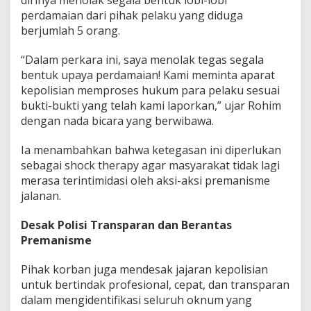
dirinya menolak segala bentuk lobi-lobi
e
perdamaian dari pihak pelaku yang diduga
n
g
berjumlah 5 orang.
a
n
“Dalam perkara ini, saya menolak tegas segala
i
bentuk upaya perdamaian! Kami meminta aparat
a
kepolisian memproses hukum para pelaku sesuai
y
a
bukti-bukti yang telah kami laporkan,” ujar Rohim
a
dengan nada bicara yang berwibawa.
n
O
Ia menambahkan bahwa ketegasan ini diperlukan
k
sebagai shock therapy agar masyarakat tidak lagi
n
u
merasa terintimidasi oleh aksi-aksi premanisme
m
jalanan.
M
a
Desak Polisi Transparan dan Berantas
t
Premanisme
e
l
Pihak korban juga mendesak jajaran kepolisian
untuk bertindak profesional, cepat, dan transparan
dalam mengidentifikasi seluruh oknum yang