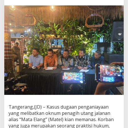
t
u
D
a
m
a
i
,
1
1
P
e
n
g
a
c
a
r
a
S
i
Tangerang,(JD) – Kasus dugaan penganiayaan
a
yang melibatkan oknum penagih utang jalanan
p
T
alias “Mata Elang” (Matel) kian memanas. Korban
e
yang juga merupakan seorang praktisi hukum,