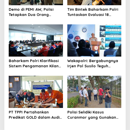
o
s
Demo di PEMI AW, Polisi
Tim Bintek Baharkam Polri
Tetapkan Dua Orang
Tuntaskan Evaluasi 18
Tersangka
Kriteria Pengamanan
Pertamina Jabar
Baharkam Polri Klarifikasi
Wakapolri: Bergabungnya
Sistem Pengamanan Kilang
Irjen Pol Susilo Teguh
Pertamina RU IV Cilacap
Raharjo Perkuat Jejaring
Nasional Pusat Studi
Kepolisian
PT TPPI Pertahankan
Polisi Selidiki Kasus
Predikat GOLD dalam Audit
Curanmor yang Gunakan
Resertifikasi SMP Obvitnas
Senjata Api di Citra Raya