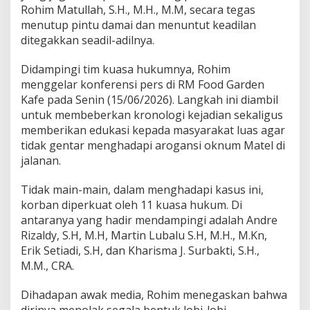
m
Rohim Matullah, S.H., M.H., M.M, secara tegas
p
menutup pintu damai dan menuntut keadilan
u
ditegakkan seadil-adilnya.
h
J
a
Didampingi tim kuasa hukumnya, Rohim
l
menggelar konferensi pers di RM Food Garden
u
Kafe pada Senin (15/06/2026). Langkah ini diambil
r
untuk membeberkan kronologi kejadian sekaligus
H
u
memberikan edukasi kepada masyarakat luas agar
k
tidak gentar menghadapi arogansi oknum Matel di
u
jalanan.
m
S
Tidak main-main, dalam menghadapi kasus ini,
o
a
korban diperkuat oleh 11 kuasa hukum. Di
l
antaranya yang hadir mendampingi adalah Andre
K
Rizaldy, S.H, M.H, Martin Lubalu S.H, M.H., M.Kn,
o
Erik Setiadi, S.H, dan Kharisma J. Surbakti, S.H.,
r
b
M.M., CRA.
a
n
Dihadapan awak media, Rohim menegaskan bahwa
P