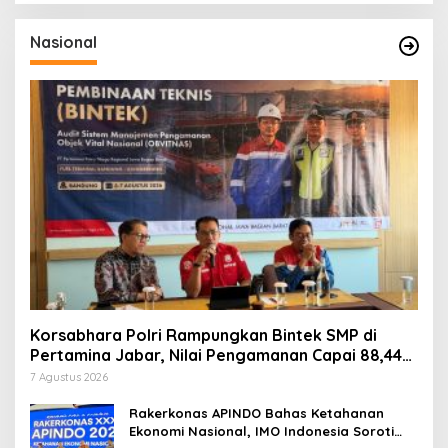
Nasional
Korsabhara Polri Rampungkan Bintek SMP di
Pertamina Jabar, Nilai Pengamanan Capai 88,44
Persen
7 Agustus 2026
Rakerkonas APINDO Bahas Ketahanan
Ekonomi Nasional, IMO Indonesia Soroti