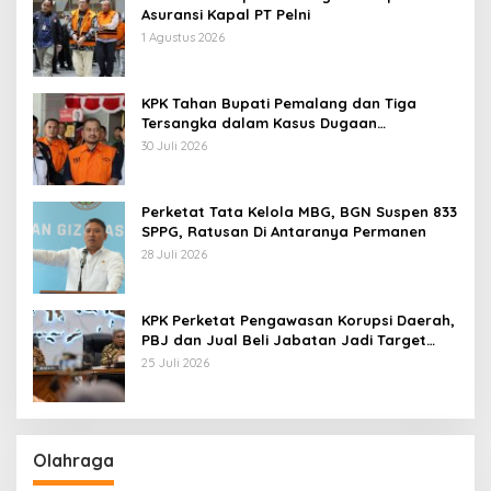
Asuransi Kapal PT Pelni
1 Agustus 2026
KPK Tahan Bupati Pemalang dan Tiga
Tersangka dalam Kasus Dugaan
Pemerasan
30 Juli 2026
Perketat Tata Kelola MBG, BGN Suspen 833
SPPG, Ratusan Di Antaranya Permanen
28 Juli 2026
KPK Perketat Pengawasan Korupsi Daerah,
PBJ dan Jual Beli Jabatan Jadi Target
Utama
25 Juli 2026
Olahraga