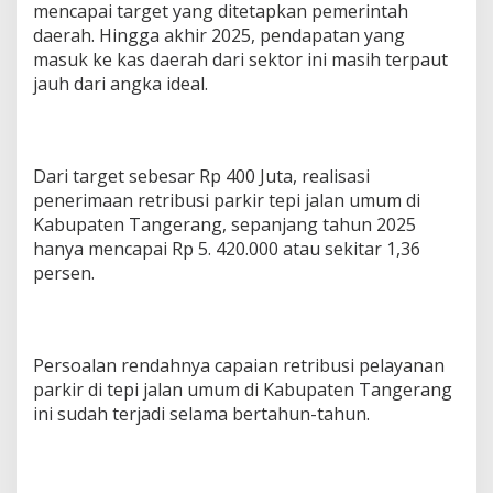
p
mencapai target yang ditetapkan pemerintah
i
daerah. Hingga akhir 2025, pendapatan yang
J
masuk ke kas daerah dari sektor ini masih terpaut
a
jauh dari angka ideal.
l
a
n
S
e
Dari target sebesar Rp 400 Juta, realisasi
t
penerimaan retribusi parkir tepi jalan umum di
a
h
Kabupaten Tangerang, sepanjang tahun 2025
u
hanya mencapai Rp 5. 420.000 atau sekitar 1,36
n
persen.
C
u
m
a
R
Persoalan rendahnya capaian retribusi pelayanan
p
parkir di tepi jalan umum di Kabupaten Tangerang
5
ini sudah terjadi selama bertahun-tahun.
J
u
t
a