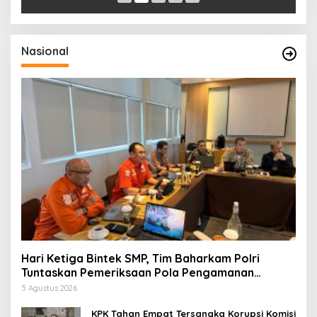
Nasional
Hari Ketiga Bintek SMP, Tim Baharkam Polri
Tuntaskan Pemeriksaan Pola Pengamanan
Pertamina Patra Niaga Jabar
5 Agustus 2026
KPK Tahan Empat Tersangka Korupsi Komisi