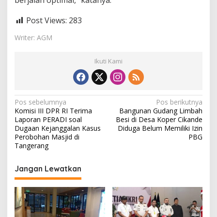
berjalan optimal,” katanya.
Post Views:
283
Writer: AGM
Ikuti Kami
N
Pos sebelumnya
Pos berikutnya
Komisi III DPR RI Terima
Bangunan Gudang Limbah
a
Laporan PERADI soal
Besi di Desa Koper Cikande
v
Dugaan Kejanggalan Kasus
Diduga Belum Memiliki Izin
Perobohan Masjid di
PBG
i
Tangerang
g
Jangan Lewatkan
a
s
i
p