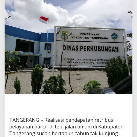
e
a
l
i
s
a
s
i
R
e
t
r
i
b
u
s
i
P
a
r
k
i
TANGERANG – Realisasi pendapatan retribusi
r
pelayanan parkir di tepi jalan umum di Kabupaten
T
e
Tangerang sudah bertahun-tahun tak kunjung