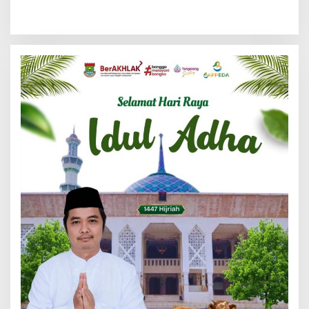
Warung Liar di Bantaran
Pertanyakan Keadilan
Setu Ciledug Pamulang
Pembagian