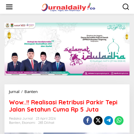
L
e
w
a
t
i
k
e
k
o
n
t
e
n
Jurnal
/
Banten
W
o
Wow..!! Realisasi Retribusi Parkir Tepi
w
.
Jalan Setahun Cuma Rp 5 Juta
.
!
Redaksi Jurnal
23 April 2026
Banten
,
Ekonomi
283 Dilihat
!
R