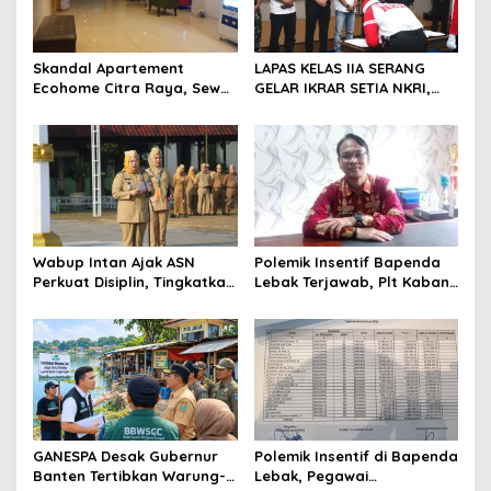
o
s
Skandal Apartement
LAPAS KELAS IIA SERANG
Ecohome Citra Raya, Sewa
GELAR IKRAR SETIA NKRI,
Per Jam dan Peran
DIIKUTI 2 WARGA BINAAN
Pegawai Staf BNK
KASUS TERORISME
Wabup Intan Ajak ASN
Polemik Insentif Bapenda
Perkuat Disiplin, Tingkatkan
Lebak Terjawab, Plt Kaban:
Kinerja dan Siaga Hadapi
Pembagian Berdasarkan
Musim Kemarau
KPI dan SK Bupati
GANESPA Desak Gubernur
Polemik Insentif di Bapenda
Banten Tertibkan Warung-
Lebak, Pegawai