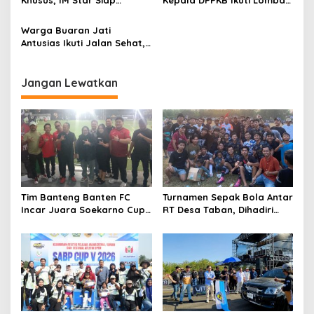
Khusus, IM Star Siap
Kepala DPPKB Ikuti Lomba
s
Pecahkan Rekor Dunia dan
Tenis Lapangan dalam POR
Muri di Peringatan HUT ke-
Pegawai
Warga Buaran Jati
79 RI Tingkat Tangsel
Antusias Ikuti Jalan Sehat,
Semarakkan Dirgahayu RI
ke 79
Jangan Lewatkan
Tim Banteng Banten FC
Turnamen Sepak Bola Antar
Incar Juara Soekarno Cup
RT Desa Taban, Dihadiri
2026
oleh Artis OVJ Azis Gagap,
RT 001 Raih Kemenangan