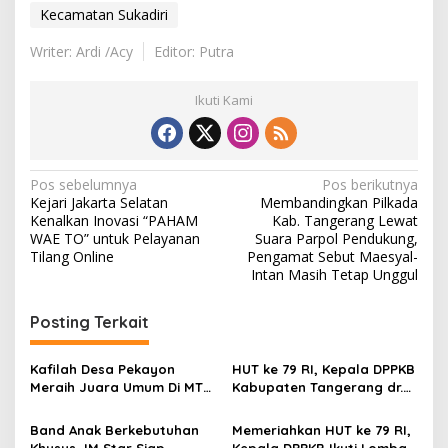
Kecamatan Sukadiri
Writer: Ardi /Acy
Editor: Putra
Ikuti Kami
N
Pos sebelumnya
Pos berikutnya
Kejari Jakarta Selatan
Membandingkan Pilkada
a
Kenalkan Inovasi “PAHAM
Kab. Tangerang Lewat
v
WAE TO” untuk Pelayanan
Suara Parpol Pendukung,
Tilang Online
Pengamat Sebut Maesyal-
i
Intan Masih Tetap Unggul
g
Posting Terkait
a
s
Kafilah Desa Pekayon
HUT ke 79 RI, Kepala DPPKB
i
Meraih Juara Umum Di MTQ
Kabupaten Tangerang dr.
p
Ke 13 Tingkat Kecamatan
Hendra Tarmizi Sebut
Sukadiri
‘Merdeka Stunting ‘
Band Anak Berkebutuhan
Memeriahkan HUT ke 79 RI,
o