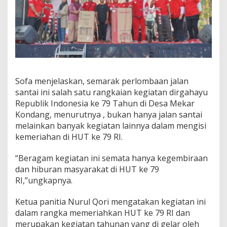
r
K
o
n
d
a
n
g
Sofa menjelaskan, semarak perlombaan jalan
santai ini salah satu rangkaian kegiatan dirgahayu
Republik Indonesia ke 79 Tahun di Desa Mekar
Kondang, menurutnya , bukan hanya jalan santai
melainkan banyak kegiatan lainnya dalam mengisi
kemeriahan di HUT ke 79 RI.
“Beragam kegiatan ini semata hanya kegembiraan
dan hiburan masyarakat di HUT ke 79
RI,”ungkapnya.
Ketua panitia Nurul Qori mengatakan kegiatan ini
dalam rangka memeriahkan HUT ke 79 RI dan
merupakan kegiatan tahunan yang di gelar oleh