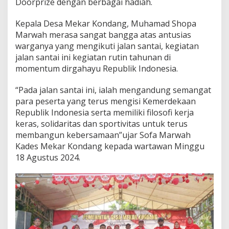
Doorprize dengan berbagai hadiah.
y
a
n
Kepala Desa Mekar Kondang, Muhamad Shopa
g
Marwah merasa sangat bangga atas antusias
D
warganya yang mengikuti jalan santai, kegiatan
i
jalan santai ini kegiatan rutin tahunan di
g
e
momentum dirgahayu Republik Indonesia.
l
a
“Pada jalan santai ini, ialah mengandung semangat
r
para peserta yang terus mengisi Kemerdekaan
O
Republik Indonesia serta memiliki filosofi kerja
l
e
keras, solidaritas dan sportivitas untuk terus
h
membangun kebersamaan”ujar Sofa Marwah
P
Kades Mekar Kondang kepada wartawan Minggu
e
18 Agustus 2024.
m
d
e
s
M
e
k
a