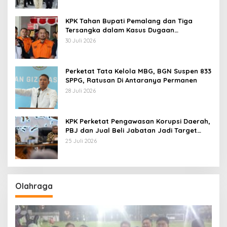
KPK Tahan Bupati Pemalang dan Tiga
Tersangka dalam Kasus Dugaan
Pemerasan
30 Juli 2026
Perketat Tata Kelola MBG, BGN Suspen 833
SPPG, Ratusan Di Antaranya Permanen
28 Juli 2026
KPK Perketat Pengawasan Korupsi Daerah,
PBJ dan Jual Beli Jabatan Jadi Target
Utama
25 Juli 2026
Olahraga