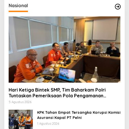
Nasional
Hari Ketiga Bintek SMP, Tim Baharkam Polri
Tuntaskan Pemeriksaan Pola Pengamanan
Pertamina Patra Niaga Jabar
5 Agustus 2026
KPK Tahan Empat Tersangka Korupsi Komisi
Asuransi Kapal PT Pelni
1 Agustus 2026