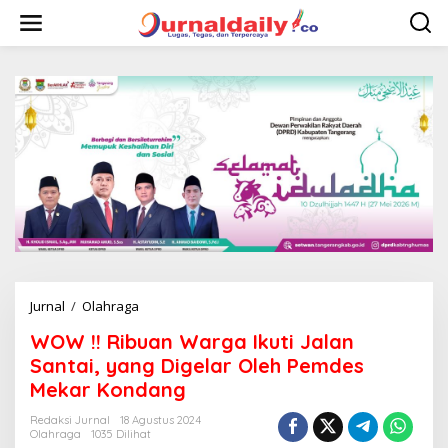
L
e
w
a
t
i
k
e
k
o
n
t
e
n
Jurnal
/
Olahraga
W
O
WOW !! Ribuan Warga Ikuti Jalan
W
!
Santai, yang Digelar Oleh Pemdes
!
Mekar Kondang
R
i
Redaksi Jurnal
18 Agustus 2024
b
Olahraga
1035 Dilihat