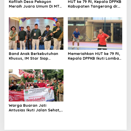
Kafilah Desa Pekayon
HUT ke 79 RI, Kepala DPPKB
Meraih Juara Umum Di MTQ
Kabupaten Tangerang dr.
Ke 13 Tingkat Kecamatan
Hendra Tarmizi Sebut
Sukadiri
‘Merdeka Stunting ‘
Band Anak Berkebutuhan
Memeriahkan HUT ke 79 RI,
Khusus, IM Star Siap
Kepala DPPKB Ikuti Lomba
Pecahkan Rekor Dunia dan
Tenis Lapangan dalam POR
Muri di Peringatan HUT ke-
Pegawai
79 RI Tingkat Tangsel
Warga Buaran Jati
Antusias Ikuti Jalan Sehat,
Semarakkan Dirgahayu RI
ke 79