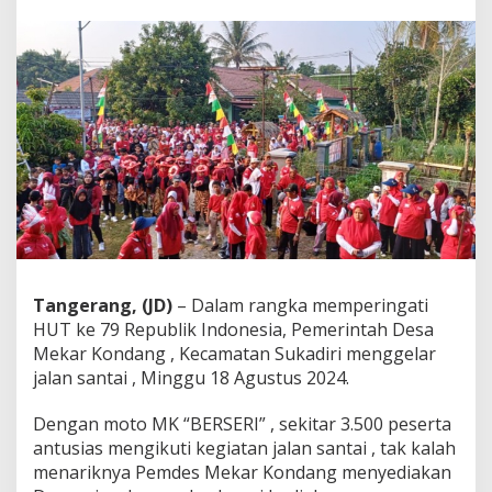
u
a
n
W
a
r
g
a
I
k
u
t
i
J
a
l
Tangerang, (JD)
– Dalam rangka memperingati
a
HUT ke 79 Republik Indonesia, Pemerintah Desa
n
Mekar Kondang , Kecamatan Sukadiri menggelar
S
jalan santai , Minggu 18 Agustus 2024.
a
n
t
Dengan moto MK “BERSERI” , sekitar 3.500 peserta
a
antusias mengikuti kegiatan jalan santai , tak kalah
i
menariknya Pemdes Mekar Kondang menyediakan
,