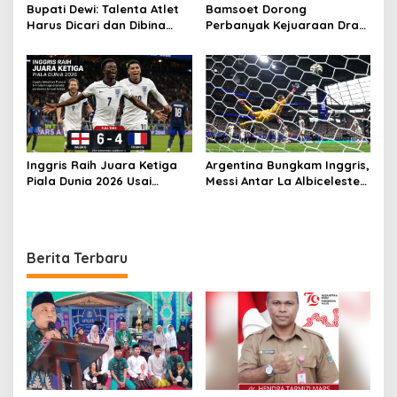
Bupati Dewi: Talenta Atlet
Bamsoet Dorong
Harus Dicari dan Dibina
Perbanyak Kejuaraan Drag
Sejak Dini
Race, Java Drag Record
Series 2026 Jadi Ajang
Pembinaan Talenta Muda
Inggris Raih Juara Ketiga
Argentina Bungkam Inggris,
Piala Dunia 2026 Usai
Messi Antar La Albiceleste
Taklukkan Prancis 6-4
ke Final Piala Dunia 2026
Berita Terbaru