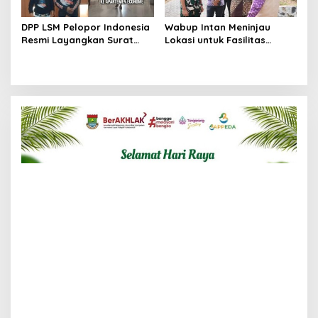
DPP LSM Pelopor Indonesia
Wabup Intan Meninjau
Resmi Layangkan Surat
Lokasi untuk Fasilitas
Klarifikasi untuk
Pengelolaan Sampah di
Management Ecohome dan
Tigaraksa
BNK