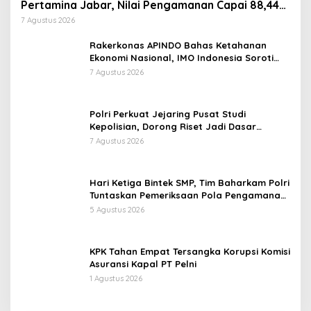
Pertamina Jabar, Nilai Pengamanan Capai 88,44
Persen
7 Agustus 2026
Rakerkonas APINDO Bahas Ketahanan
Ekonomi Nasional, IMO Indonesia Soroti
Pentingnya Kolaborasi Lintas Sektor
7 Agustus 2026
Polri Perkuat Jejaring Pusat Studi
Kepolisian, Dorong Riset Jadi Dasar
Kebijakan dan Inovasi
7 Agustus 2026
Hari Ketiga Bintek SMP, Tim Baharkam Polri
Tuntaskan Pemeriksaan Pola Pengamanan
Pertamina Patra Niaga Jabar
5 Agustus 2026
KPK Tahan Empat Tersangka Korupsi Komisi
Asuransi Kapal PT Pelni
1 Agustus 2026