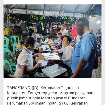
n
P
u
b
l
i
k
J
e
m
p
u
t
B
o
l
a
M
a
n
t
TANGERANG, (JD)- Kecamatan Tigaraksa
a
Kabupaten Tangerang gelar program pelayanan
p
J
publik jemput bola Mantap Jasa di Bundaran
a
Perumahan Sudirman Indah RW 06 Kelurahan