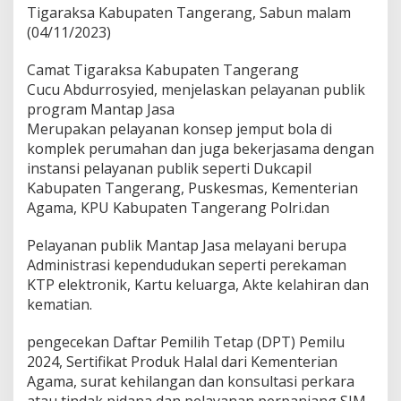
s
Tigaraksa Kabupaten Tangerang, Sabun malam
a
(04/11/2023)
d
i
S
Camat Tigaraksa Kabupaten Tangerang
e
Cucu Abdurrosyied, menjelaskan pelayanan publik
r
program Mantap Jasa
b
Merupakan pelayanan konsep jemput bola di
u
komplek perumahan dan juga bekerjasama dengan
W
a
instansi pelayanan publik seperti Dukcapil
r
Kabupaten Tangerang, Puskesmas, Kementerian
g
Agama, KPU Kabupaten Tangerang Polri.dan
a
T
Pelayanan publik Mantap Jasa melayani berupa
i
g
Administrasi kependudukan seperti perekaman
a
KTP elektronik, Kartu keluarga, Akte kelahiran dan
r
kematian.
a
k
pengecekan Daftar Pemilih Tetap (DPT) Pemilu
s
a
2024, Sertifikat Produk Halal dari Kementerian
T
Agama, surat kehilangan dan konsultasi perkara
a