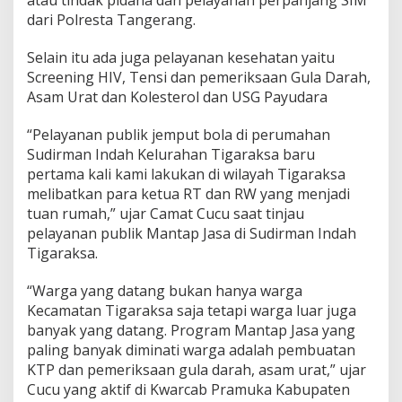
atau tindak pidana dan pelayanan perpanjang SIM
n
dari Polresta Tangerang.
g
e
r
Selain itu ada juga pelayanan kesehatan yaitu
a
Screening HIV, Tensi dan pemeriksaan Gula Darah,
n
Asam Urat dan Kolesterol dan USG Payudara
g
“Pelayanan publik jemput bola di perumahan
Sudirman Indah Kelurahan Tigaraksa baru
pertama kali kami lakukan di wilayah Tigaraksa
melibatkan para ketua RT dan RW yang menjadi
tuan rumah,” ujar Camat Cucu saat tinjau
pelayanan publik Mantap Jasa di Sudirman Indah
Tigaraksa.
“Warga yang datang bukan hanya warga
Kecamatan Tigaraksa saja tetapi warga luar juga
banyak yang datang. Program Mantap Jasa yang
paling banyak diminati warga adalah pembuatan
KTP dan pemeriksaan gula darah, asam urat,” ujar
Cucu yang aktif di Kwarcab Pramuka Kabupaten