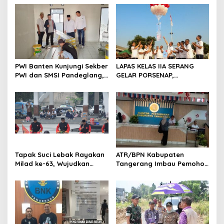
s
i
p
o
s
PWI Banten Kunjungi Sekber
LAPAS KELAS IIA SERANG
PWI dan SMSI Pandeglang,
GELAR PORSENAP,
Momentum Percepat
WUJUDKAN SPORTIFITAS
Konferensi Organisasi
DAN KEBERSAMAAN
Tapak Suci Lebak Rayakan
ATR/BPN Kabupaten
Milad ke-63, Wujudkan
Tangerang Imbau Pemohon
Pendekar Berkarakter
Aktif Pantau dan Laporkan
Menuju Kancah Dunia
Berkas Mandek