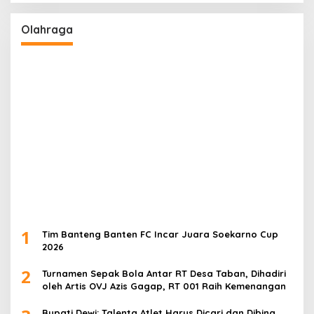
Olahraga
1
Tim Banteng Banten FC Incar Juara Soekarno Cup
2026
2
Turnamen Sepak Bola Antar RT Desa Taban, Dihadiri
oleh Artis OVJ Azis Gagap, RT 001 Raih Kemenangan
Bupati Dewi: Talenta Atlet Harus Dicari dan Dibina