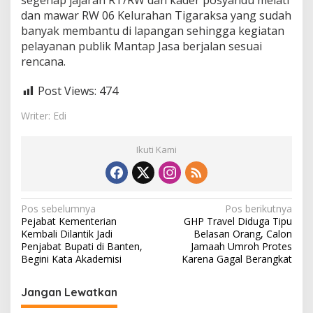
segenap jajaran RT/RW dan kader posyandu melati
dan mawar RW 06 Kelurahan Tigaraksa yang sudah
banyak membantu di lapangan sehingga kegiatan
pelayanan publik Mantap Jasa berjalan sesuai
rencana.
Post Views:
474
Writer: Edi
Ikuti Kami
N
Pos sebelumnya
Pos berikutnya
Pejabat Kementerian
GHP Travel Diduga Tipu
a
Kembali Dilantik Jadi
Belasan Orang, Calon
v
Penjabat Bupati di Banten,
Jamaah Umroh Protes
Begini Kata Akademisi
Karena Gagal Berangkat
i
g
Jangan Lewatkan
a