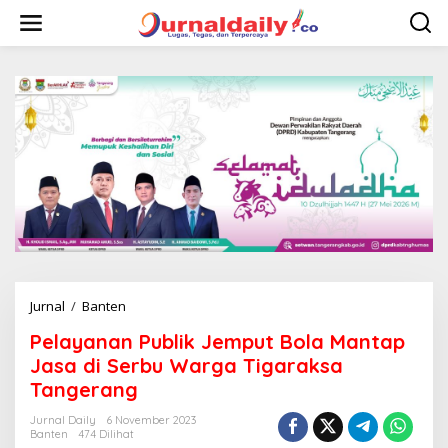
L
e
w
a
t
i
k
e
k
o
n
t
e
n
Jurnal
/
Banten
P
e
Pelayanan Publik Jemput Bola Mantap
l
a
Jasa di Serbu Warga Tigaraksa
y
Tangerang
a
n
Jurnal Daily
6 November 2023
a
Banten
474 Dilihat