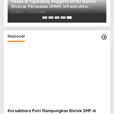
Reses di Tigaraksa, Anggota DPRD Banten
Dicecar Persoalan UMKM, Infrastruktur
Hingga Persampahan
Di Politik
|
22 Juni 2026
Nasional
Korsabhara Polri Rampungkan Bintek SMP di