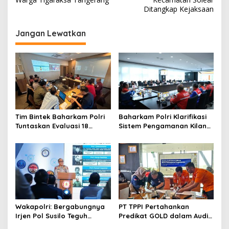
v
Ditangkap Kejaksaan
i
g
Jangan Lewatkan
a
s
i
p
o
s
Tim Bintek Baharkam Polri
Baharkam Polri Klarifikasi
Tuntaskan Evaluasi 18
Sistem Pengamanan Kilang
Kriteria Pengamanan
Pertamina RU IV Cilacap
Pertamina Jabar
Wakapolri: Bergabungnya
PT TPPI Pertahankan
Irjen Pol Susilo Teguh
Predikat GOLD dalam Audit
Raharjo Perkuat Jejaring
Resertifikasi SMP Obvitnas