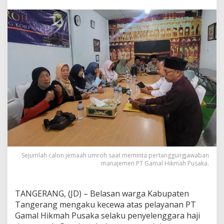
l
D
i
d
u
g
a
T
i
p
u
B
e
l
a
s
a
n
Sejumlah calon jemaah umroh saat meminta pertanggungjawaban
O
manajemen PT Gamal Hikmah Pusaka.
r
a
n
TANGERANG, (JD) – Belasan warga Kabupaten
g
Tangerang mengaku kecewa atas pelayanan PT
,
Gamal Hikmah Pusaka selaku penyelenggara haji
C