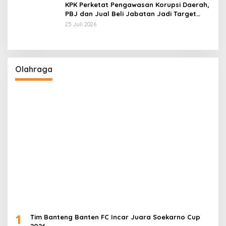
KPK Perketat Pengawasan Korupsi Daerah,
PBJ dan Jual Beli Jabatan Jadi Target
Utama
25 Juli 2026
Olahraga
1
Tim Banteng Banten FC Incar Juara Soekarno Cup
2026