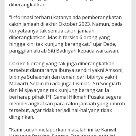
n
diberangkatkan.
a
G
“Informasi terbaru katanya ada pemberangkatan
a
calon jamaah di akhir Oktober 2023. Namun, pada
g
a
kenyataanya tak semua calon jamaah
l
diberangkatkan. Masih tersisa 6 orang yang
B
hingga kini tak kunjung berangkat,” ujar Dede,
e
panggilan akrab Siti Badriyah kepada wartawan.
r
a
n
Dari ke 6 orang yang tak juga diberangkatkan
g
tersebut diantaranya ibunya sendiri yakni Amsoni,
k
bibinya Suhaenah dan teman dari bibinya yakni
a
Mawarti. Selain itu ada juga Lismiati, Sri Soegiarti
t
dan Misjaya yang tak kunjung berangkat. Ia
berharap pihak PT Gamal Hikmah Pusaka segera
memberangkatkan para calon jamaah yang umroh
tersebut, agar tidak terjadi hal-hal yang tidak
diinginkan.
“Kami sudah melaporkan masalah ini ke Kanwil