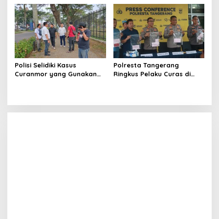
Nasional Pusat Studi
Kepolisian
Polisi Selidiki Kasus
Polresta Tangerang
Curanmor yang Gunakan
Ringkus Pelaku Curas di
Senjata Api di Citra Raya
Tigaraksa, Penadah Motor
Hasil Rampasan Diburu