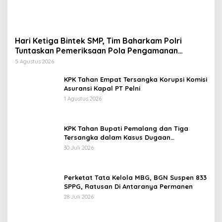
Hari Ketiga Bintek SMP, Tim Baharkam Polri
Tuntaskan Pemeriksaan Pola Pengamanan
Pertamina Patra Niaga Jabar
5 Agustus 2026
KPK Tahan Empat Tersangka Korupsi Komisi
Asuransi Kapal PT Pelni
1 Agustus 2026
KPK Tahan Bupati Pemalang dan Tiga
Tersangka dalam Kasus Dugaan
Pemerasan
30 Juli 2026
Perketat Tata Kelola MBG, BGN Suspen 833
SPPG, Ratusan Di Antaranya Permanen
28 Juli 2026