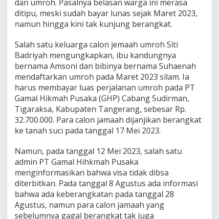
dan umroh. Pasalnya belasan warga ini merasa
a
l
ditipu, meski sudah bayar lunas sejak Maret 2023,
o
namun hingga kini tak kunjung berangkat.
n
J
Salah satu keluarga calon jemaah umroh Siti
a
Badriyah mengungkapkan, ibu kandungnya
m
a
bernama Amsoni dan bibinya bernama Suhaenah
a
mendaftarkan umroh pada Maret 2023 silam. Ia
h
harus membayar luas perjalanan umroh pada PT
U
Gamal Hikmah Pusaka (GHP) Cabang Sudirman,
m
r
Tigaraksa, Kabupaten Tangerang, sebesar Rp.
o
32.700.000. Para calon jamaah dijanjikan berangkat
h
ke tanah suci pada tanggal 17 Mei 2023.
P
r
Namun, pada tanggal 12 Mei 2023, salah satu
o
t
admin PT Gamal Hihkmah Pusaka
e
menginformasikan bahwa visa tidak dibsa
s
diterbitkan. Pada tanggal 8 Agustus ada informasi
K
bahwa ada keberangkatan pada tanggal 28
a
Agustus, namun para calon jamaah yang
r
e
sebelumnya gagal berangkat tak juga