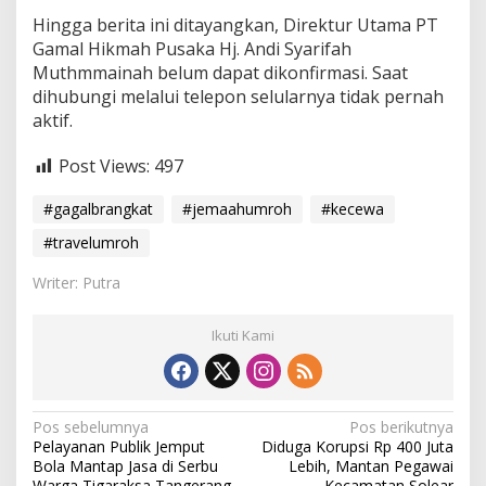
Hingga berita ini ditayangkan, Direktur Utama PT
Gamal Hikmah Pusaka Hj. Andi Syarifah
Muthmmainah belum dapat dikonfirmasi. Saat
dihubungi melalui telepon selularnya tidak pernah
aktif.
Post Views:
497
#gagalbrangkat
#jemaahumroh
#kecewa
#travelumroh
Writer: Putra
Ikuti Kami
N
Pos sebelumnya
Pos berikutnya
Pelayanan Publik Jemput
Diduga Korupsi Rp 400 Juta
a
Bola Mantap Jasa di Serbu
Lebih, Mantan Pegawai
Warga Tigaraksa Tangerang
Kecamatan Solear