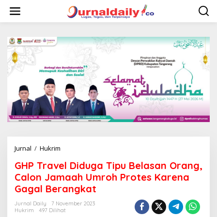
L
e
w
a
t
i
k
e
k
o
n
t
e
n
Jurnal
/
Hukrim
G
H
GHP Travel Diduga Tipu Belasan Orang,
P
T
Calon Jamaah Umroh Protes Karena
r
Gagal Berangkat
a
v
Jurnal Daily
7 November 2023
e
Hukrim
497 Dilihat