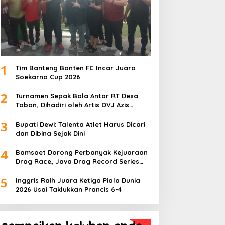
1
Tim Banteng Banten FC Incar Juara
Soekarno Cup 2026
2
Turnamen Sepak Bola Antar RT Desa
Taban, Dihadiri oleh Artis OVJ Azis
Gagap, RT 001 Raih Kemenangan
3
Bupati Dewi: Talenta Atlet Harus Dicari
dan Dibina Sejak Dini
4
Bamsoet Dorong Perbanyak Kejuaraan
Drag Race, Java Drag Record Series
2026 Jadi Ajang Pembinaan Talenta
5
Muda
Inggris Raih Juara Ketiga Piala Dunia
2026 Usai Taklukkan Prancis 6-4