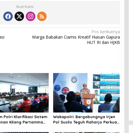
Ikuti Kami
Pos berikutnya
asi
Warga Babakan Ciamis Kreatif Hiasan Gapura
h
HUT RI dan HJKB
Polri Klarifikasi Sistem
Wakapolri: Bergabungnya Irjen
an Kilang Pertamina
Pol Susilo Teguh Raharjo Perkuat
lacap
Jejaring Nasional Pusat Studi
Kepolisian