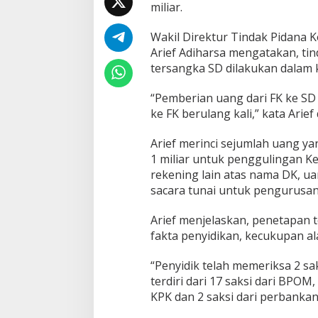
miliar.
r
s
a
Wakil Direktur Tindak Pidana K
n
Arief Adiharsa mengatakan, tin
g
tersangka SD dilakukan dalam 
k
a
“Pemberian uang dari FK ke SD
K
a
ke FK berulang kali,” kata Arief
s
u
Arief merinci sejumlah uang ya
s
1 miliar untuk penggulingan Ke
P
rekening lain atas nama DK, ua
e
m
sacara tunai untuk pengurusa
e
r
Arief menjelaskan, penetapan 
a
fakta penyidikan, kecukupan ala
s
a
“Penyidik telah memeriksa 2 sak
n
d
terdiri dari 17 saksi dari BPOM,
a
KPK dan 2 saksi dari perbankan
n
G