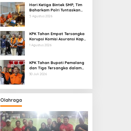
Hari Ketiga Bintek SMP, Tim
Baharkam Polri Tuntaskan
Pemeriksaan Pola
5 Agustus 2026
Pengamanan Pertamina
Patra Niaga Jabar
KPK Tahan Empat Tersangka
Korupsi Komisi Asuransi Kapal
PT Pelni
1 Agustus 2026
KPK Tahan Bupati Pemalang
dan Tiga Tersangka dalam
Kasus Dugaan Pemerasan
30 Juli 2026
Olahraga