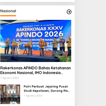
Nasional
Rakerkonas APINDO Bahas Ketahanan
Ekonomi Nasional, IMO Indonesia
Soroti Pentingnya Kolaborasi Lintas
7 Agustus 2026
Sektor
Polri Perkuat Jejaring Pusat
Studi Kepolisian, Dorong Riset
Jadi Dasar Kebijakan dan
7 Agustus 2026
Inovasi