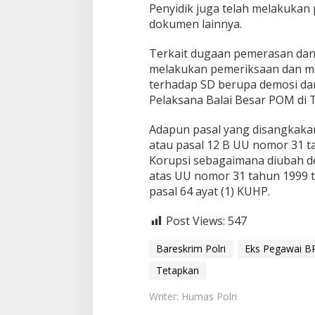
Penyidik juga telah melakukan 
r
dokumen lainnya.
a
t
i
Terkait dugaan pemerasan dan 
f
melakukan pemeriksaan dan men
i
terhadap SD berupa demosi da
k
Pelaksana Balai Besar POM di 
a
s
i
Adapun pasal yang disangkakan
atau pasal 12 B UU nomor 31 
Korupsi sebagaimana diubah 
atas UU nomor 31 tahun 1999 
pasal 64 ayat (1) KUHP.
Post Views:
547
Bareskrim Polri
Eks Pegawai 
Tetapkan
Writer: Humas Polri