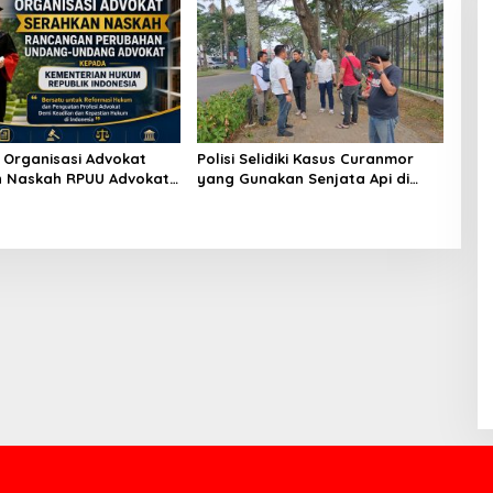
9 Organisasi Advokat
Polisi Selidiki Kasus Curanmor
n Naskah RPUU Advokat
yang Gunakan Senjata Api di
ian Hukum RI
Citra Raya