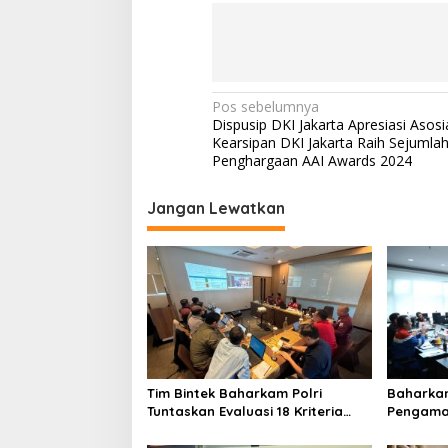
N
Pos sebelumnya
Dispusip DKI Jakarta Apresiasi Asosi
a
Kearsipan DKI Jakarta Raih Sejumla
v
Penghargaan AAI Awards 2024
i
Jangan Lewatkan
g
a
s
i
p
o
s
Tim Bintek Baharkam Polri
Baharkam 
Tuntaskan Evaluasi 18 Kriteria
Pengaman
Pengamanan Pertamina Jabar
RU IV Ci