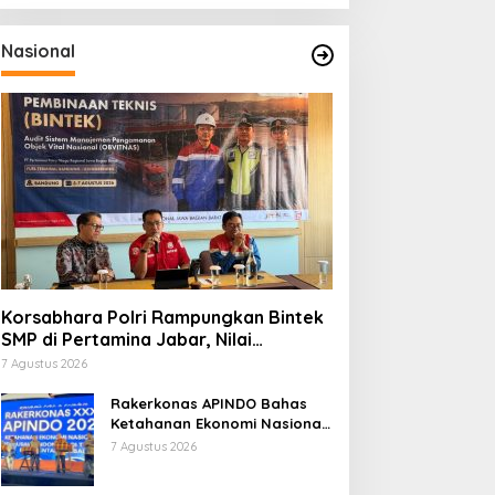
Nasional
Korsabhara Polri Rampungkan Bintek
SMP di Pertamina Jabar, Nilai
Pengamanan Capai 88,44 Persen
7 Agustus 2026
Rakerkonas APINDO Bahas
Ketahanan Ekonomi Nasional,
IMO Indonesia Soroti
7 Agustus 2026
Pentingnya Kolaborasi Lintas
Sektor