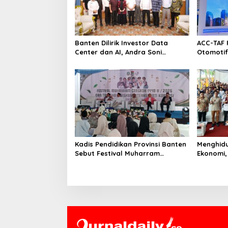
i
p
o
Banten Dilirik Investor Data
ACC-TAF 
s
Center dan AI, Andra Soni
Otomotif
Siapkan Dukungan Infrastruktur
melalui G
Kadis Pendidikan Provinsi Banten
Menghidu
Sebut Festival Muharram
Ekonomi,
Cengkok Mampu Bangkitkan
Cengkok
Ekonomi dan Masalah Sosial
Lokal dan