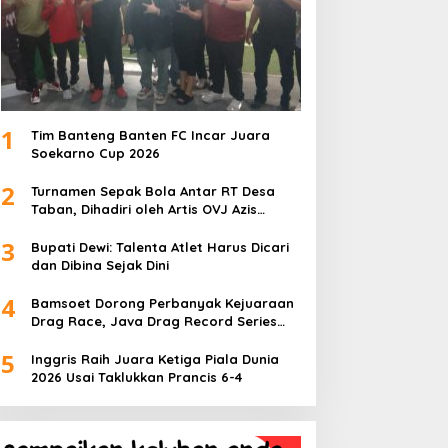
1
Tim Banteng Banten FC Incar Juara
Soekarno Cup 2026
2
Turnamen Sepak Bola Antar RT Desa
Taban, Dihadiri oleh Artis OVJ Azis
Gagap, RT 001 Raih Kemenangan
3
Bupati Dewi: Talenta Atlet Harus Dicari
dan Dibina Sejak Dini
4
Bamsoet Dorong Perbanyak Kejuaraan
Drag Race, Java Drag Record Series
2026 Jadi Ajang Pembinaan Talenta
5
Muda
Inggris Raih Juara Ketiga Piala Dunia
2026 Usai Taklukkan Prancis 6-4