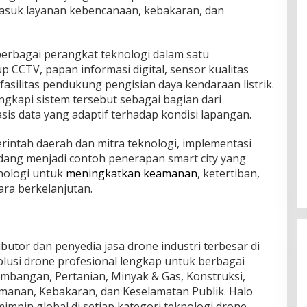
masuk layanan kebencanaan, kebakaran, dan
erbagai perangkat teknologi dalam satu
p CCTV, papan informasi digital, sensor kualitas
fasilitas pendukung pengisian daya kendaraan listrik.
gkapi sistem tersebut sebagai bagian dari
s data yang adaptif terhadap kondisi lapangan.
rintah daerah dan mitra teknologi, implementasi
dang menjadi contoh penerapan smart city yang
ologi untuk
meningkatkan keamanan
, ketertiban,
ara berkelanjutan.
butor dan penyedia jasa drone industri terbesar di
lusi drone profesional lengkap untuk berbagai
ambangan, Pertanian, Minyak & Gas, Konstruksi,
manan, Kebakaran, dan Keselamatan Publik. Halo
impin global di setiap kategori teknologi drone,