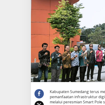
a
g
i
a
n
S
m
a
r
t
P
o
l
e
P
e
m
k
a
b
S
u
Kabupaten Sumedang terus mem
m
pemanfaatan infrastruktur digi
e
melalui peresmian Smart Pole
d