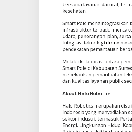
bersama layanan darurat, ter
kesehatan.
Smart Pole mengintegrasikan b
infrastruktur terpadu, mencaku
udara, penerangan jalan, serta 
Integrasi teknologi
drone
melen
pendekatan pemantauan berbasi
Melalui kolaborasi antara peme
Smart Pole di Kabupaten Sume
menekankan pemanfaatan tekn
dan kualitas layanan publik sec
About Halo Robotics
Halo Robotics merupakan distri
Indonesia yang menyediakan so
sektor industri, termasuk Pert
Energi, Lingkungan Hidup, Kea
Robotics mewakili berbagai pem