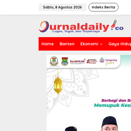
L
e
Sabtu, 8 Agustus 2026
Indeks Berita
w
a
t
i
k
e
Home
Banten
Ekonomi
Gaya Hidu
k
o
n
t
e
n