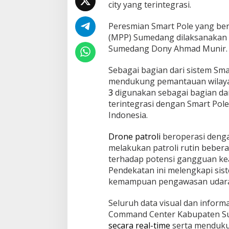
city yang terintegrasi.
a
n
g
Peresmian Smart Pole yang ber
(MPP) Sumedang dilaksanakan p
Sumedang Dony Ahmad Munir.
Sebagai bagian dari sistem Sma
mendukung pemantauan wilayah 
3
digunakan sebagai bagian da
terintegrasi dengan Smart Pole
Indonesia.
Drone patroli
beroperasi denga
melakukan patroli rutin bebera
terhadap potensi gangguan ke
Pendekatan ini melengkapi sis
kemampuan pengawasan udara y
Seluruh data visual dan inform
Command Center Kabupaten S
secara real-time
serta mendukun