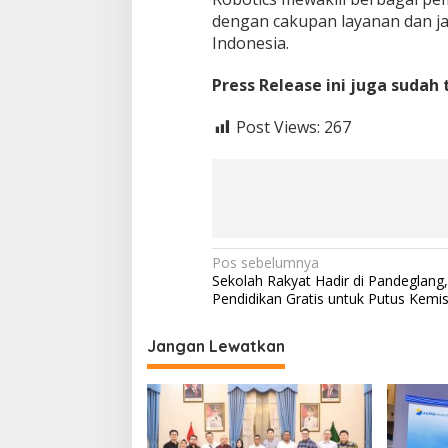
dengan cakupan layanan dan ja
Indonesia.
Press Release ini juga sudah
Post Views:
267
N
Pos sebelumnya
Sekolah Rakyat Hadir di Pandeglang,
a
Pendidikan Gratis untuk Putus Kemi
v
i
Jangan Lewatkan
g
a
s