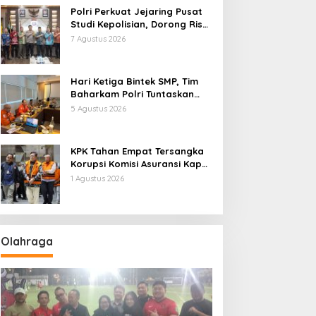
Polri Perkuat Jejaring Pusat
Studi Kepolisian, Dorong Riset
Jadi Dasar Kebijakan dan
7 Agustus 2026
Inovasi
Hari Ketiga Bintek SMP, Tim
Baharkam Polri Tuntaskan
Pemeriksaan Pola
5 Agustus 2026
Pengamanan Pertamina
Patra Niaga Jabar
KPK Tahan Empat Tersangka
Korupsi Komisi Asuransi Kapal
PT Pelni
1 Agustus 2026
Olahraga