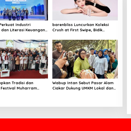
Perkuat Industri
barenbliss Luncurkan Koleksi
 dan Literasi Keuangan
Crush at First Swipe, Bidik
IIAS 2026
Segmen K-Beauty Premium
dengan Inovasi Transferproof
dan Clean Beauty
pkan Tradisi dan
Wabup Intan Sebut Pasar Alam
 Festival Muharram
Ciakar Dukung UMKM Lokal dan
 Memberdayakan UMKM
Pertumbuhan Ekonomi
 Literasi Sosial