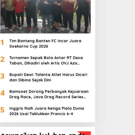
1
Tim Banteng Banten FC Incar Juara
Soekarno Cup 2026
2
Turnamen Sepak Bola Antar RT Desa
Taban, Dihadiri oleh Artis OVJ Azis
Gagap, RT 001 Raih Kemenangan
3
Bupati Dewi: Talenta Atlet Harus Dicari
dan Dibina Sejak Dini
4
Bamsoet Dorong Perbanyak Kejuaraan
Drag Race, Java Drag Record Series
2026 Jadi Ajang Pembinaan Talenta
5
Muda
Inggris Raih Juara Ketiga Piala Dunia
2026 Usai Taklukkan Prancis 6-4