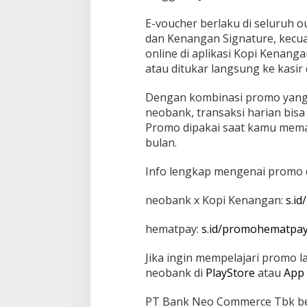
E-voucher berlaku di seluruh 
dan Kenangan Signature, kecuali
online di aplikasi Kopi Kenan
atau ditukar langsung ke kasi
Dengan kombinasi promo yang 
neobank, transaksi harian bis
Promo dipakai saat kamu mema
bulan.
Info lengkap mengenai promo di
neobank x Kopi Kenangan:
s.i
hematpay:
s.id/promohematpa
Jika ingin mempelajari promo l
neobank di
PlayStore
atau
App 
PT Bank Neo Commerce Tbk beri