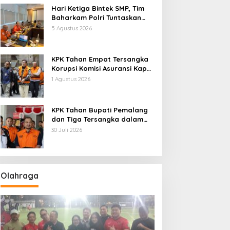
Hari Ketiga Bintek SMP, Tim
Baharkam Polri Tuntaskan
Pemeriksaan Pola
5 Agustus 2026
Pengamanan Pertamina
Patra Niaga Jabar
KPK Tahan Empat Tersangka
Korupsi Komisi Asuransi Kapal
PT Pelni
1 Agustus 2026
KPK Tahan Bupati Pemalang
dan Tiga Tersangka dalam
Kasus Dugaan Pemerasan
30 Juli 2026
Olahraga