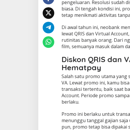
pengeluaran. Resolusi sudah di
r
biasa. Di tengah kondisi ini, p
i
n
tetap menikmati aktivitas tanp
e
o
Di awal tahun ini, neobank m
b
lewat QRIS dan Virtual Account
a
rutinitas banyak orang. Dari ng
n
k
film, semuanya masuk dalam da
d
i
Diskon QRIS dan 
A
Hematpay
w
a
Salah satu promo utama yang 
l
T
VA. Lewat promo ini, kamu bis
a
transaksi tertentu, baik saat 
h
Account. Periode promo sampai
u
berlaku.
n
Promo ini berlaku untuk transa
menunggu tanggal gajian saja 
pun, promo tetap bisa dipakai