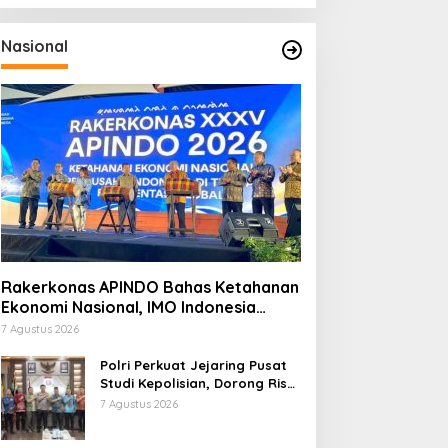
Nasional
Rakerkonas APINDO Bahas Ketahanan
Ekonomi Nasional, IMO Indonesia
Soroti Pentingnya Kolaborasi Lintas
7 Agustus 2026
Sektor
Polri Perkuat Jejaring Pusat
Studi Kepolisian, Dorong Riset
Jadi Dasar Kebijakan dan
7 Agustus 2026
Inovasi