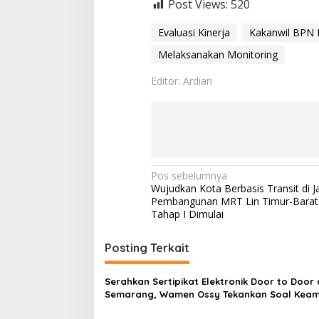
Post Views:
520
y
a
Evaluasi Kinerja
Kakanwil BPN D
n
a
Melaksanakan Monitoring
n
S
Editor: Ardian
e
r
t
i
p
i
k
N
Pos sebelumnya
a
Wujudkan Kota Berbasis Transit di J
t
a
Pembangunan MRT Lin Timur-Barat 
E
v
Tahap I Dimulai
l
e
i
k
Posting Terkait
g
t
r
a
o
Serahkan Sertipikat Elektronik Door to Door 
n
s
Semarang, Wamen Ossy Tekankan Soal Kea
i
dan Kemudahan Akses
i
k