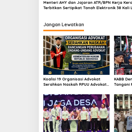
Menteri AHY dan Jajaran ATR/BPN Kerja Kera
p
Terbitkan Sertipikat Tanah Elektronik 38 Kali 
dalam Enam Bulan
o
s
Jangan Lewatkan
Koalisi 19 Organisasi Advokat
KABB Dem
Serahkan Naskah RPUU Advokat
Tangani
Kementerian Hukum RI
Jabatan