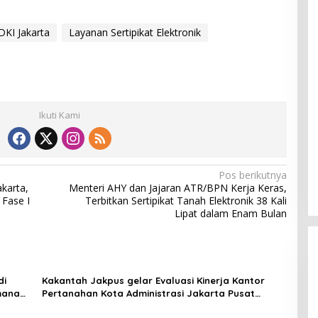
KI Jakarta
Layanan Sertipikat Elektronik
Ikuti Kami
Pos berikutnya
akarta,
Menteri AHY dan Jajaran ATR/BPN Kerja Keras,
Fase I
Terbitkan Sertipikat Tanah Elektronik 38 Kali
Lipat dalam Enam Bulan
di
Kakantah Jakpus gelar Evaluasi Kinerja Kantor
manan
Pertanahan Kota Administrasi Jakarta Pusat
sebagai Langkah Strategis untuk Pelayanan