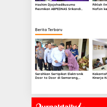
Hashim Djojohadikusumo
Rihlah Il
Resmikan ABPEDNAS Srikandi
Nafsin k
Perempuan Perkuat Ketahanan
Perpusna
Nasional dari Desa
Berlangs
Berita Terbaru
Serahkan Sertipikat Elektronik
Kakantah
Door to Door di Semarang,
Kinerja Kantor Pertanahan Kota
Wamen Ossy Tekankan Soal
Administ
Keamanan dan Kemudahan
sebagai La
Akses
Pelayana