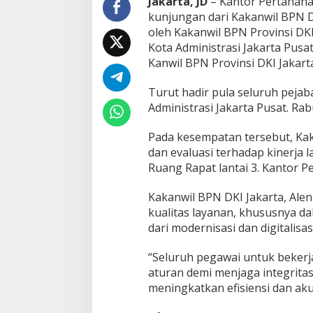
Jakarta, JD
– Kantor Pertanaha
o
kunjungan dari Kakanwil BPN DK
r
oleh Kakanwil BPN Provinsi DKI
i
Kota Administrasi Jakarta Pusat
n
g
Kanwil BPN Provinsi DKI Jakarta
d
a
Turut hadir pula seluruh pejab
n
Administrasi Jakarta Pusat. Ra
E
v
a
Pada kesempatan tersebut, Ka
l
dan evaluasi terhadap kinerja l
u
Ruang Rapat lantai 3. Kantor P
a
s
Kakanwil BPN DKI Jakarta, Al
i
K
kualitas layanan, khususnya da
i
dari modernisasi dan digitalisas
n
e
“Seluruh pegawai untuk bekerja
r
aturan demi menjaga integritas
j
a
meningkatkan efisiensi dan ak
L
a