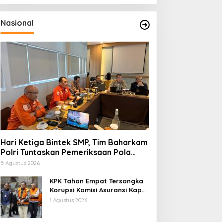
Nasional
Hari Ketiga Bintek SMP, Tim Baharkam
Polri Tuntaskan Pemeriksaan Pola
Pengamanan Pertamina Patra Niaga
5 Agustus 2026
Jabar
KPK Tahan Empat Tersangka
Korupsi Komisi Asuransi Kapal
PT Pelni
1 Agustus 2026