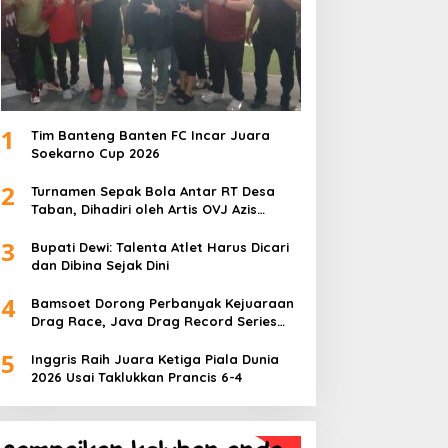
1
Tim Banteng Banten FC Incar Juara
Soekarno Cup 2026
2
Turnamen Sepak Bola Antar RT Desa
Taban, Dihadiri oleh Artis OVJ Azis
Gagap, RT 001 Raih Kemenangan
3
Bupati Dewi: Talenta Atlet Harus Dicari
dan Dibina Sejak Dini
4
Bamsoet Dorong Perbanyak Kejuaraan
Drag Race, Java Drag Record Series
2026 Jadi Ajang Pembinaan Talenta
5
Muda
Inggris Raih Juara Ketiga Piala Dunia
2026 Usai Taklukkan Prancis 6-4