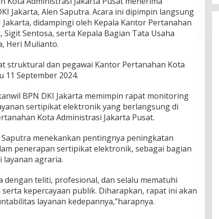
n Kota Administrasi Jakarta Pusat menerima
I Jakarta, Alen Saputra. Acara ini dipimpin langsung
 Jakarta, didampingi oleh Kepala Kantor Pertanahan
, Sigit Sentosa, serta Kepala Bagian Tata Usaha
, Heri Mulianto.
at struktural dan pegawai Kantor Pertanahan Kota
bu 11 September 2024.
kanwil BPN DKI Jakarta memimpin rapat monitoring
ayanan sertipikat elektronik yang berlangsung di
ertanahan Kota Administrasi Jakarta Pusat.
en Saputra menekankan pentingnya peningkatan
lam penerapan sertipikat elektronik, sebagai bagian
i layanan agraria.
 dengan teliti, profesional, dan selalu mematuhi
 serta kepercayaan publik. Diharapkan, rapat ini akan
untabilitas layanan kedepannya,”harapnya.