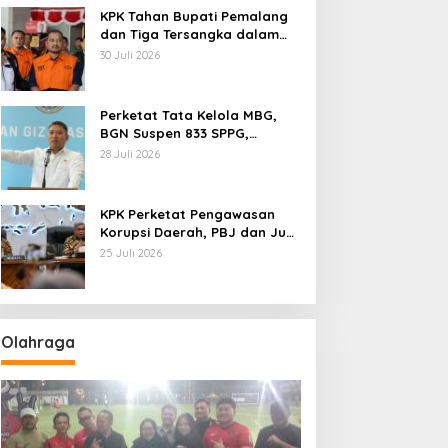
KPK Tahan Bupati Pemalang
dan Tiga Tersangka dalam
Kasus Dugaan Pemerasan
30 Juli 2026
Perketat Tata Kelola MBG,
BGN Suspen 833 SPPG,
Ratusan Di Antaranya
28 Juli 2026
Permanen
KPK Perketat Pengawasan
Korupsi Daerah, PBJ dan Jual
Beli Jabatan Jadi Target
25 Juli 2026
Utama
Olahraga