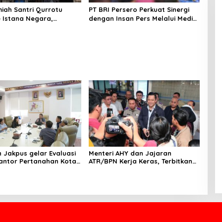
miah Santri Qurrotu
PT BRI Persero Perkuat Sinergi
e Istana Negara,
dengan Insan Pers Melalui Media
s, Monas, dan Istiqlal
Gathering BRI Region
ung Penuh Kesan
 Jakpus gelar Evaluasi
Menteri AHY dan Jajaran
ATR/BPN Kerja Keras, Terbitkan
rasi Jakarta Pusat
Sertipikat Tanah Elektronik 38
ngkah Strategis untuk
Kali Lipat dalam Enam Bulan
n Berkualitas