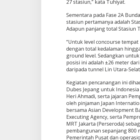
27 stasiun,” kata Tuhiyat.
Sementara pada Fase 2A Bundar
stasiun pertamanya adalah Sta
Adapun panjang total Stasiun 
“Untuk level concourse tempat 
dengan total kedalaman hingga 
ground level. Sedangkan untuk
posisi ini adalah ±26 meter dar
daripada tunnel Lin Utara-Sela
Kegiatan pencanangan ini diha
Dubes Jepang untuk Indonesia 
Heri Ahmadi, serta jajaran Pe
oleh pinjaman Japan Internatio
bersama Asian Development B
Executing Agency, serta Pempr
MRT Jakarta (Perseroda) sebaga
pembangunan sepanjang 800 met
Pemerintah Pusat dan operasi