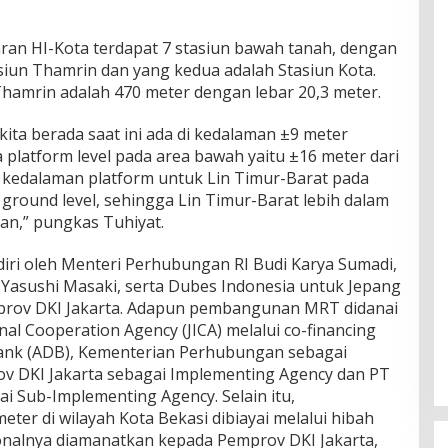
an HI-Kota terdapat 7 stasiun bawah tanah, dengan
siun Thamrin dan yang kedua adalah Stasiun Kota.
Thamrin adalah 470 meter dengan lebar 20,3 meter.
kita berada saat ini ada di kedalaman ±9 meter
platform level pada area bawah yaitu ±16 meter dari
 kedalaman platform untuk Lin Timur-Barat pada
i ground level, sehingga Lin Timur-Barat lebih dalam
tan,” pungkas Tuhiyat.
diri oleh Menteri Perhubungan RI Budi Karya Sumadi,
Yasushi Masaki, serta Dubes Indonesia untuk Jepang
mprov DKI Jakarta. Adapun pembangunan MRT didanai
nal Cooperation Agency (JICA) melalui co-financing
ank (ADB), Kementerian Perhubungan sebagai
ov DKI Jakarta sebagai Implementing Agency dan PT
i Sub-Implementing Agency. Selain itu,
er di wilayah Kota Bekasi dibiayai melalui hibah
onalnya diamanatkan kepada Pemprov DKI Jakarta,