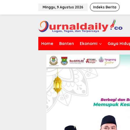
L
e
Minggu, 9 Agustus 2026
Indeks Berita
w
a
t
i
k
e
Home
Banten
Ekonomi
Gaya Hidu
k
o
n
t
e
n