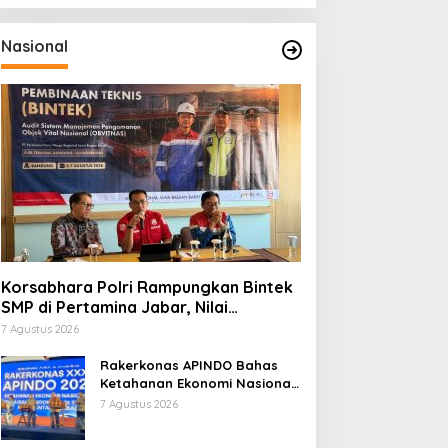
Nasional
Korsabhara Polri Rampungkan Bintek
SMP di Pertamina Jabar, Nilai
Pengamanan Capai 88,44 Persen
7 Agustus 2026
Rakerkonas APINDO Bahas
Ketahanan Ekonomi Nasional,
IMO Indonesia Soroti
7 Agustus 2026
Pentingnya Kolaborasi Lintas
Sektor