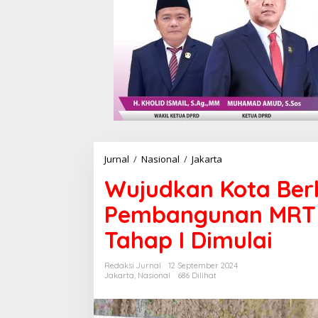
Jurnal
/
Nasional
/
Jakarta
W
u
Wujudkan Kota Berb
j
u
Pembangunan MRT L
d
k
Tahap I Dimulai
a
n
K
Redaksi Jurnal
12 September 2024
o
Jakarta
,
Nasional
686 Dilihat
t
a
B