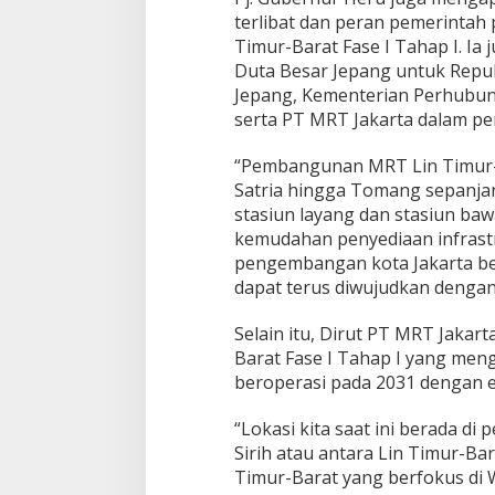
a
terlibat dan peran pemerinta
t
Timur-Barat Fase I Tahap I. Ia 
F
Duta Besar Jepang untuk Repub
a
Jepang, Kementerian Perhubun
s
e
serta PT MRT Jakarta dalam p
I
T
“Pembangunan MRT Lin Timur-Ba
a
Satria hingga Tomang sepanjang
h
stasiun layang dan stasiun bawa
a
p
kemudahan penyediaan infrast
I
pengembangan kota Jakarta ber
D
dapat terus diwujudkan dengan 
i
m
Selain itu, Dirut PT MRT Jakar
u
l
Barat Fase I Tahap I yang men
a
beroperasi pada 2031 dengan e
i
“Lokasi kita saat ini berada d
Sirih atau antara Lin Timur-Bar
Timur-Barat yang berfokus di W