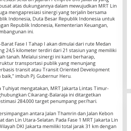
h pusat atas dukungannya dalam mewujudkan MRT Lin
juga mengapresiasi sinergi yang terjalin bersama
lik Indonesia, Duta Besar Republik Indonesia untuk
gan Republik Indonesia, Kementerian Keuangan,
embangunan ini.
rat Fase I Tahap I akan dimulai dari rute Medan
 24,5 kilometer terdiri dari 21 stasiun yang memiliki
h tanah. Melalui sinergi ini kami berharap,
ruktur transportasi publik yang menunjang
basis transit atau Transit Oriented Development
baik,” imbuh Pj. Gubernur Heru.
ta Tuhiyat mengatakan, MRT Jakarta Lintas Timur-
ghubungkan Cikarang-Balaraja ini ditargetkan
stimasi 284.000 target penumpang per/hari.
i persimpangan antara Jalan Thamrin dan Jalan Kebon
at dan Lin Utara-Selatan. Pada Fase 1 MRT Jakarta Lin
ilayah DKI Jakarta memiliki total jarak 31 km dengan