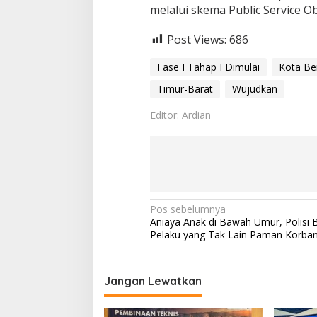
melalui skema Public Service Ob
Post Views:
686
Fase I Tahap I Dimulai
Kota Ber
Timur-Barat
Wujudkan
Editor: Ardian
N
Pos sebelumnya
Aniaya Anak di Bawah Umur, Polisi 
a
Pelaku yang Tak Lain Paman Korba
v
i
Jangan Lewatkan
g
a