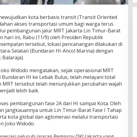
ewujudkan kota berbasis transit (Transit Oriented
dahan akses transportasi umum bagi warga terus
alui pembangunan jalur MRT Jakarta Lin Timur-Barat
 hari ini, Rabu (11/9) oleh Presiden Republik
esempatan tersebut, lokasi pencanangan dilakukan di
 Utara-Selatan (Bundaran HI-Ancol Marina) dengan
Balaraja).
Joko Widodo mengatakan, sejak operasional MRT
i Bundaran HI ke Lebak Bulus, telah melayani total
n MRT tersebut telah menunjukkan perubahan wajah
njadi lebih baik.
oses pembangunan fase 2A dari HI sampai Kota. Oleh
kan jangkauannya untuk Lin Timur-Barat Fase I Tahap
rta kota global dan aglomerasi melalui transportasi
en Joko Widodo.
resiasi seluruh jajaran Pemprov DKI Jakarta yang