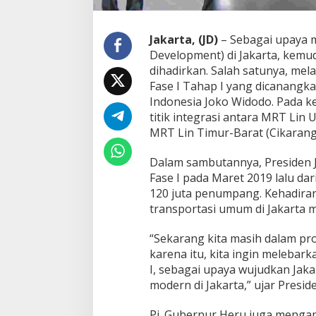
e
m
b
Jakarta, (JD)
– Sebagai upaya m
a
Development) di Jakarta, kemu
n
dihadirkan. Salah satunya, mel
g
Fase I Tahap I yang dicanangkan
u
n
Indonesia Joko Widodo. Pada k
a
titik integrasi antara MRT Lin
n
MRT Lin Timur-Barat (Cikarang-
M
R
Dalam sambutannya, Presiden 
T
L
Fase I pada Maret 2019 lalu dar
i
120 juta penumpang. Kehadira
n
transportasi umum di Jakarta me
T
i
“Sekarang kita masih dalam pr
m
u
karena itu, kita ingin melebar
r
I, sebagai upaya wujudkan Jaka
-
modern di Jakarta,” ujar Presid
B
a
Pj. Gubernur Heru juga mengap
r