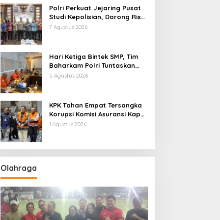
Polri Perkuat Jejaring Pusat
Studi Kepolisian, Dorong Riset
Jadi Dasar Kebijakan dan
7 Agustus 2026
Inovasi
Hari Ketiga Bintek SMP, Tim
Baharkam Polri Tuntaskan
Pemeriksaan Pola
5 Agustus 2026
Pengamanan Pertamina
Patra Niaga Jabar
KPK Tahan Empat Tersangka
Korupsi Komisi Asuransi Kapal
PT Pelni
1 Agustus 2026
Olahraga