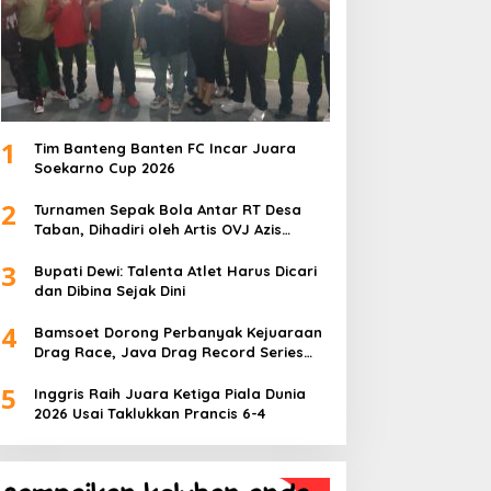
1
Tim Banteng Banten FC Incar Juara
Soekarno Cup 2026
2
Turnamen Sepak Bola Antar RT Desa
Taban, Dihadiri oleh Artis OVJ Azis
Gagap, RT 001 Raih Kemenangan
3
Bupati Dewi: Talenta Atlet Harus Dicari
dan Dibina Sejak Dini
4
Bamsoet Dorong Perbanyak Kejuaraan
Drag Race, Java Drag Record Series
2026 Jadi Ajang Pembinaan Talenta
5
Muda
Inggris Raih Juara Ketiga Piala Dunia
2026 Usai Taklukkan Prancis 6-4