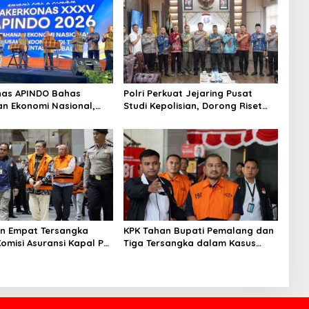
nas APINDO Bahas
Polri Perkuat Jejaring Pusat
n Ekonomi Nasional,
Studi Kepolisian, Dorong Riset
nesia Soroti Pentingnya
Jadi Dasar Kebijakan dan Inovasi
si Lintas Sektor
n Empat Tersangka
KPK Tahan Bupati Pemalang dan
Komisi Asuransi Kapal PT
Tiga Tersangka dalam Kasus
Dugaan Pemerasan