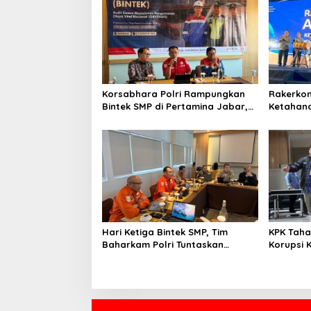
s
i
p
o
s
Korsabhara Polri Rampungkan
Rakerko
Bintek SMP di Pertamina Jabar,
Ketahana
Nilai Pengamanan Capai 88,44
IMO Indo
Persen
Kolabora
Hari Ketiga Bintek SMP, Tim
KPK Taha
Baharkam Polri Tuntaskan
Korupsi 
Pemeriksaan Pola Pengamanan
Pelni
Pertamina Patra Niaga Jabar