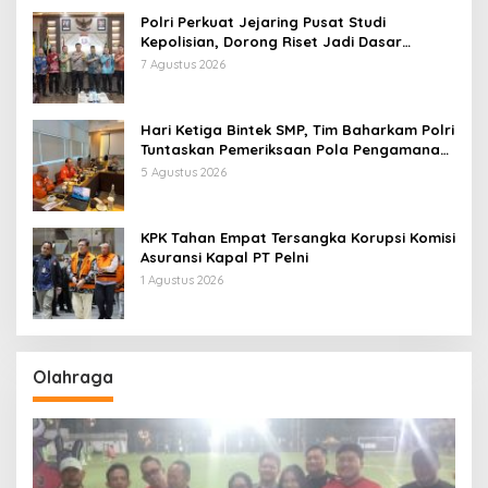
Polri Perkuat Jejaring Pusat Studi
Kepolisian, Dorong Riset Jadi Dasar
Kebijakan dan Inovasi
7 Agustus 2026
Hari Ketiga Bintek SMP, Tim Baharkam Polri
Tuntaskan Pemeriksaan Pola Pengamanan
Pertamina Patra Niaga Jabar
5 Agustus 2026
KPK Tahan Empat Tersangka Korupsi Komisi
Asuransi Kapal PT Pelni
1 Agustus 2026
Olahraga