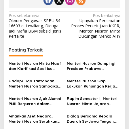
N
Pos sebelumnya
Pos berikutnya
Oknum Pengawas SPBU 34-
Upayakan Percepatan
a
16603 di Lewiliang, Diduga
Proses Persetujuan KKPR,
v
Jadi Mafia BBM subsidi Jenis
Menteri Nusron Minta
Pertalite
Dukungan Menko AHY
i
g
Posting Terkait
a
s
Menteri Nusron Minta Maaf
Menteri Nusron Dampingi
dan Klarifikasi Soal Isu
Presiden Prabowo
i
Kepemilikan Tanah oleh
Resmikan 80.000 Koperasi
p
Negara
Desa Merah Putih
Hadapi Tiga Tantangan,
Menteri Nusron Siap
Menteri Nusron Sampaikan
Lakukan Kunjungan Kerja
o
Soal Penguatan Sistem dan
ke Sulawesi Utara untuk
s
SDM di Hadapan Jajaran
Perkuat Kolaborasi Lintas
Menteri Nusron Ajak Alumni
Rapim Semester I, Menteri
Kanwil BPN Provinsi Sulut
Sektor
PMII Berperan dalam
Nusron Minta Jajaran
Mewujudkan Keadilan,
Evaluasi Tunggakan dan
Pemerataan, dan
Layanan Elektronik
Amankan Aset Negara,
Dialog Bersama Kepala
Kesinambungan Ekonomi
Menteri Nusron Serahkan
Daerah Se-Jawa Tengah,
Ratusan Sertipikat Tanah
Menteri Nusron Paparkan