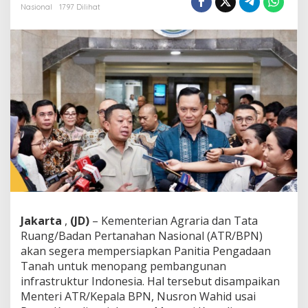
i
Nasional
1797 Dilihat
a
n
A
T
R
/
B
P
N
T
o
p
a
n
g
P
e
Jakarta
,
(JD)
– Kementerian Agraria dan Tata
m
Ruang/Badan Pertanahan Nasional (ATR/BPN)
b
a
akan segera mempersiapkan Panitia Pengadaan
n
Tanah untuk menopang pembangunan
g
infrastruktur Indonesia. Hal tersebut disampaikan
u
Menteri ATR/Kepala BPN, Nusron Wahid usai
n