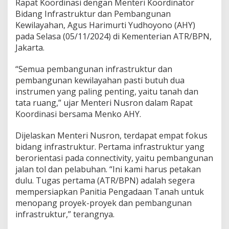
Rapat Koordinasi dengan Menteri Koordinator
a
n
Bidang Infrastruktur dan Pembangunan
I
Kewilayahan, Agus Harimurti Yudhoyono (AHY)
n
pada Selasa (05/11/2024) di Kementerian ATR/BPN,
f
Jakarta.
r
a
s
“Semua pembangunan infrastruktur dan
t
pembangunan kewilayahan pasti butuh dua
r
instrumen yang paling penting, yaitu tanah dan
u
tata ruang,” ujar Menteri Nusron dalam Rapat
k
t
Koordinasi bersama Menko AHY.
u
r
Dijelaskan Menteri Nusron, terdapat empat fokus
,
bidang infrastruktur. Pertama infrastruktur yang
M
berorientasi pada connectivity, yaitu pembangunan
e
n
jalan tol dan pelabuhan. “Ini kami harus petakan
t
dulu. Tugas pertama (ATR/BPN) adalah segera
e
mempersiapkan Panitia Pengadaan Tanah untuk
r
menopang proyek-proyek dan pembangunan
i
infrastruktur,” terangnya.
N
u