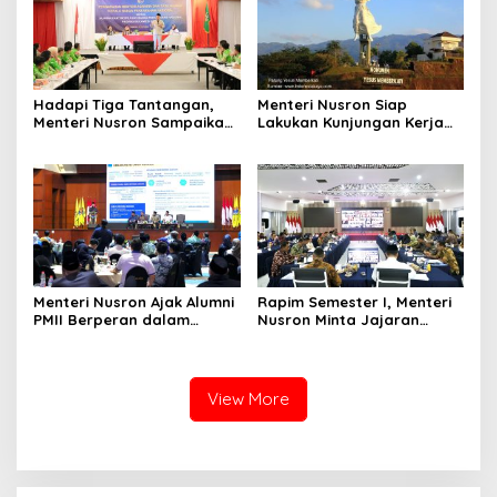
Hadapi Tiga Tantangan,
Menteri Nusron Siap
Menteri Nusron Sampaikan
Lakukan Kunjungan Kerja
Soal Penguatan Sistem dan
ke Sulawesi Utara untuk
SDM di Hadapan Jajaran
Perkuat Kolaborasi Lintas
Kanwil BPN Provinsi Sulut
Sektor
Menteri Nusron Ajak Alumni
Rapim Semester I, Menteri
PMII Berperan dalam
Nusron Minta Jajaran
Mewujudkan Keadilan,
Evaluasi Tunggakan dan
Pemerataan, dan
Layanan Elektronik
Kesinambungan Ekonomi
View More