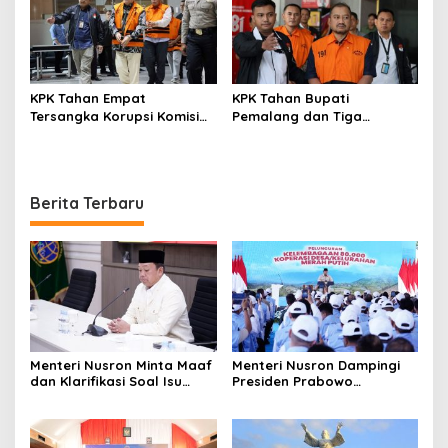
KPK Tahan Empat
KPK Tahan Bupati
Tersangka Korupsi Komisi
Pemalang dan Tiga
Asuransi Kapal PT Pelni
Tersangka dalam Kasus
Dugaan Pemerasan
Berita Terbaru
Menteri Nusron Minta Maaf
Menteri Nusron Dampingi
dan Klarifikasi Soal Isu
Presiden Prabowo
Kepemilikan Tanah oleh
Resmikan 80.000 Koperasi
Negara
Desa Merah Putih