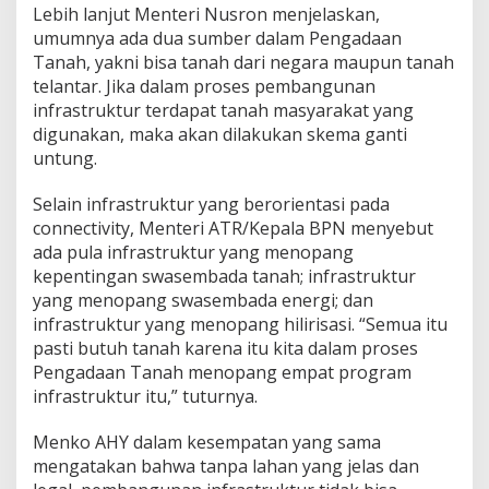
s
Lebih lanjut Menteri Nusron menjelaskan,
r
umumnya ada dua sumber dalam Pengadaan
o
Tanah, yakni bisa tanah dari negara maupun tanah
n
telantar. Jika dalam proses pembangunan
:
S
infrastruktur terdapat tanah masyarakat yang
i
digunakan, maka akan dilakukan skema ganti
a
untung.
p
k
Selain infrastruktur yang berorientasi pada
a
n
connectivity, Menteri ATR/Kepala BPN menyebut
P
ada pula infrastruktur yang menopang
a
kepentingan swasembada tanah; infrastruktur
n
yang menopang swasembada energi; dan
i
t
infrastruktur yang menopang hilirisasi. “Semua itu
i
pasti butuh tanah karena itu kita dalam proses
a
Pengadaan Tanah menopang empat program
P
infrastruktur itu,” tuturnya.
e
n
g
Menko AHY dalam kesempatan yang sama
a
mengatakan bahwa tanpa lahan yang jelas dan
d