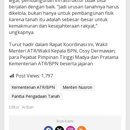
legal, pembangunan infrastruktur tidak bisa
a
berjalan dengan baik. “Jadi urusan tanahnya harus
a
dikelola, bukan hanya untuk pembangunan fisik
n
T
karena tanah itu adalah sebesar-besar untuk
a
kemakmuran dan kesejahteraan rakyat,”
n
ungkapnya.
a
h
Turut hadir dalam Rapat Koordinasi ini, Wakil
Menteri ATR/Wakil Kepala BPN, Ossy Dermawan;
para Pejabat Pimpinan Tinggi Madya dan Pratama
Kementerian ATR/BPN beserta jajaran
Post Views:
1,797
Kementerian ATR/BPN
Menteri Nusron
Panitia Pengadaan Tanah
Editor: Ardian
Ikuti Kami