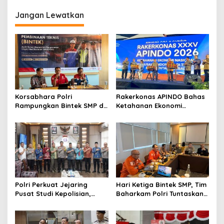
Aset Pemda Se-Jawa
Peran Pemda dalam
Tengah
Mendukung Paradigma
Jangan Lewatkan
Administrasi Pertanahan
Modern
Korsabhara Polri
Rakerkonas APINDO Bahas
Rampungkan Bintek SMP di
Ketahanan Ekonomi
Pertamina Jabar, Nilai
Nasional, IMO Indonesia
Pengamanan Capai 88,44
Soroti Pentingnya
Persen
Kolaborasi Lintas Sektor
Polri Perkuat Jejaring
Hari Ketiga Bintek SMP, Tim
Pusat Studi Kepolisian,
Baharkam Polri Tuntaskan
Dorong Riset Jadi Dasar
Pemeriksaan Pola
Kebijakan dan Inovasi
Pengamanan Pertamina
Patra Niaga Jabar