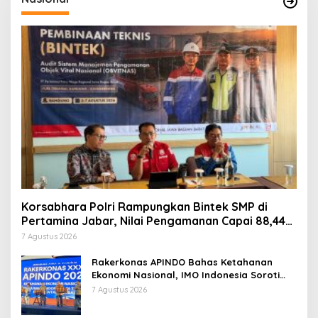
Korsabhara Polri Rampungkan Bintek SMP di
Pertamina Jabar, Nilai Pengamanan Capai 88,44
Persen
7 Agustus 2026
Rakerkonas APINDO Bahas Ketahanan
Ekonomi Nasional, IMO Indonesia Soroti
Pentingnya Kolaborasi Lintas Sektor
7 Agustus 2026