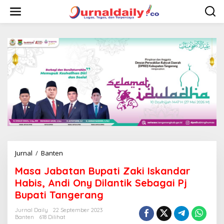
L
e
w
a
t
i
k
e
k
o
n
t
e
n
Jurnal
/
Banten
M
a
Masa Jabatan Bupati Zaki Iskandar
s
a
Habis, Andi Ony Dilantik Sebagai Pj
J
Bupati Tangerang
a
b
Jurnal Daily
22 September 2023
a
Banten
618 Dilihat