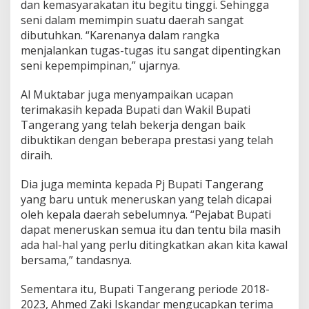
dan kemasyarakatan itu begitu tinggi. Sehingga
j
B
seni dalam memimpin suatu daerah sangat
u
dibutuhkan. “Karenanya dalam rangka
p
menjalankan tugas-tugas itu sangat dipentingkan
a
seni kepempimpinan,” ujarnya.
t
i
T
Al Muktabar juga menyampaikan ucapan
a
terimakasih kepada Bupati dan Wakil Bupati
n
Tangerang yang telah bekerja dengan baik
g
dibuktikan dengan beberapa prestasi yang telah
e
r
diraih.
a
n
Dia juga meminta kepada Pj Bupati Tangerang
g
yang baru untuk meneruskan yang telah dicapai
oleh kepala daerah sebelumnya. “Pejabat Bupati
dapat meneruskan semua itu dan tentu bila masih
ada hal-hal yang perlu ditingkatkan akan kita kawal
bersama,” tandasnya.
Sementara itu, Bupati Tangerang periode 2018-
2023, Ahmed Zaki Iskandar mengucapkan terima