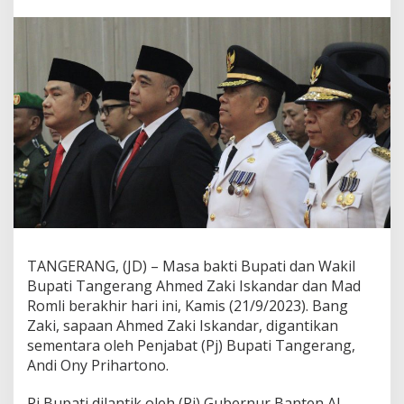
t
a
n
B
u
p
a
t
i
Z
a
k
i
I
s
k
a
TANGERANG, (JD) – Masa bakti Bupati dan Wakil
n
Bupati Tangerang Ahmed Zaki Iskandar dan Mad
d
Romli berakhir hari ini, Kamis (21/9/2023). Bang
a
Zaki, sapaan Ahmed Zaki Iskandar, digantikan
r
H
sementara oleh Penjabat (Pj) Bupati Tangerang,
a
Andi Ony Prihartono.
b
i
Pj Bupati dilantik oleh (Pj) Gubernur Banten Al