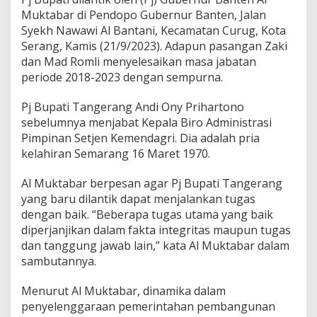
s
Muktabar di Pendopo Gubernur Banten, Jalan
,
A
Syekh Nawawi Al Bantani, Kecamatan Curug, Kota
n
Serang, Kamis (21/9/2023). Adapun pasangan Zaki
d
dan Mad Romli menyelesaikan masa jabatan
i
periode 2018-2023 dengan sempurna.
O
n
y
Pj Bupati Tangerang Andi Ony Prihartono
D
sebelumnya menjabat Kepala Biro Administrasi
i
Pimpinan Setjen Kemendagri. Dia adalah pria
l
kelahiran Semarang 16 Maret 1970.
a
n
t
Al Muktabar berpesan agar Pj Bupati Tangerang
i
yang baru dilantik dapat menjalankan tugas
k
dengan baik. “Beberapa tugas utama yang baik
S
diperjanjikan dalam fakta integritas maupun tugas
e
dan tanggung jawab lain,” kata Al Muktabar dalam
b
a
sambutannya.
g
a
Menurut Al Muktabar, dinamika dalam
i
penyelenggaraan pemerintahan pembangunan
P