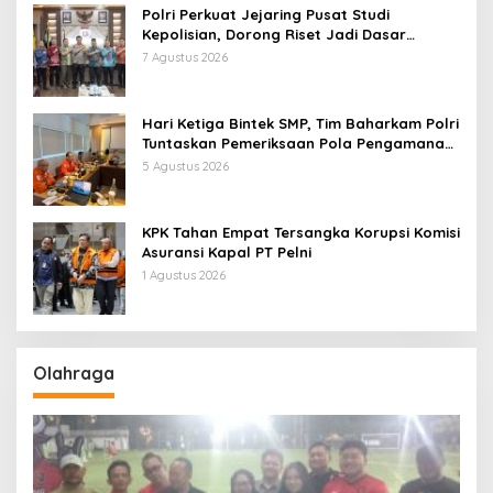
Polri Perkuat Jejaring Pusat Studi
Kepolisian, Dorong Riset Jadi Dasar
Kebijakan dan Inovasi
7 Agustus 2026
Hari Ketiga Bintek SMP, Tim Baharkam Polri
Tuntaskan Pemeriksaan Pola Pengamanan
Pertamina Patra Niaga Jabar
5 Agustus 2026
KPK Tahan Empat Tersangka Korupsi Komisi
Asuransi Kapal PT Pelni
1 Agustus 2026
Olahraga