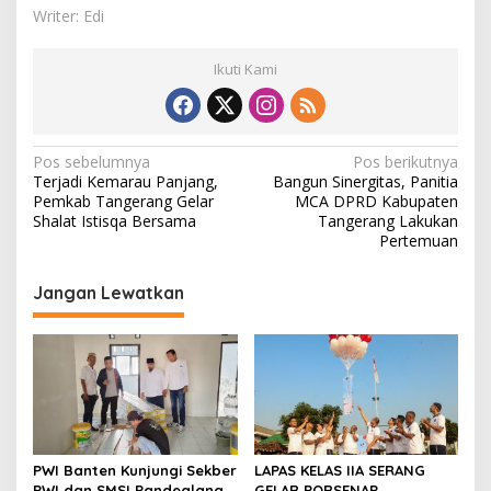
Writer: Edi
Ikuti Kami
N
Pos sebelumnya
Pos berikutnya
Terjadi Kemarau Panjang,
Bangun Sinergitas, Panitia
a
Pemkab Tangerang Gelar
MCA DPRD Kabupaten
v
Shalat Istisqa Bersama
Tangerang Lakukan
Pertemuan
i
g
Jangan Lewatkan
a
s
i
p
o
s
PWI Banten Kunjungi Sekber
LAPAS KELAS IIA SERANG
PWI dan SMSI Pandeglang,
GELAR PORSENAP,