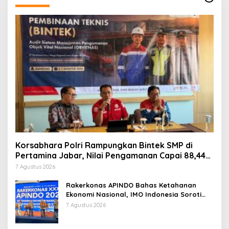
Korsabhara Polri Rampungkan Bintek SMP di
Pertamina Jabar, Nilai Pengamanan Capai 88,44
Persen
7 Agustus 2026
Rakerkonas APINDO Bahas Ketahanan
Ekonomi Nasional, IMO Indonesia Soroti
Pentingnya Kolaborasi Lintas Sektor
7 Agustus 2026