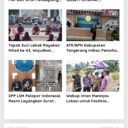
Momentum Percepat
WUJUDKAN SPORTIFITAS
Konferensi Organisasi
DAN KEBERSAMAAN
Tapak Suci Lebak Rayakan
ATR/BPN Kabupaten
Milad ke-63, Wujudkan
Tangerang Imbau Pemohon
Pendekar Berkarakter
Aktif Pantau dan Laporkan
Menuju Kancah Dunia
Berkas Mandek
DPP LSM Pelopor Indonesia
Wabup Intan Meninjau
Resmi Layangkan Surat
Lokasi untuk Fasilitas
Klarifikasi untuk
Pengelolaan Sampah di
Management Ecohome dan
Tigaraksa
BNK