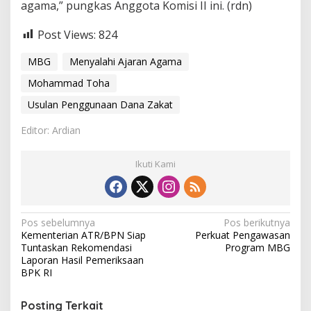
agama,” pungkas Anggota Komisi II ini. (rdn)
Post Views:
824
MBG
Menyalahi Ajaran Agama
Mohammad Toha
Usulan Penggunaan Dana Zakat
Editor: Ardian
Ikuti Kami
N
Pos sebelumnya
Pos berikutnya
Kementerian ATR/BPN Siap
Perkuat Pengawasan
a
Tuntaskan Rekomendasi
Program MBG
v
Laporan Hasil Pemeriksaan
BPK RI
i
g
Posting Terkait