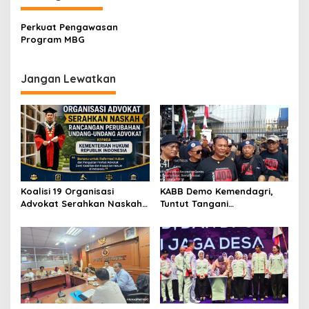
a
s
Perkuat Pengawasan
Program MBG
i
p
Jangan Lewatkan
o
s
Koalisi 19 Organisasi
KABB Demo Kemendagri,
Advokat Serahkan Naskah
Tuntut Tangani
RPUU Advokat Kementerian
Pelanggaran Sumpah
Hukum RI
Jabatan