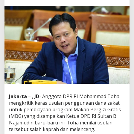
T
o
h
a
:
U
s
u
l
a
n
P
e
n
g
g
u
n
Jakarta
– ,
JD-
Anggota DPR RI Mohammad Toha
a
mengkritik keras usulan penggunaan dana zakat
a
n
untuk pembiayaan program Makan Bergizi Gratis
D
(MBG) yang disampaikan Ketua DPD RI Sultan B
a
Najamudin baru-baru ini. Toha menilai usulan
n
tersebut salah kaprah dan melenceng.
a