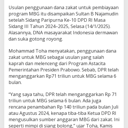
Z
a
Usulan penggunaan dana zakat untuk pembiayaan
k
program MBG itu disampaikan Sultan B Najamudin
a
setelah Sidang Paripurna Ke-10 DPD RI Masa
t
Sidang III Tahun 2024–2025, Selasa (14/1/2025).
u
n
Alasannya, DNA masayarakat Indonesia dermawan
t
dan suka gotong royong.
u
k
Mohammad Toha menyatakan, penggunaan dana
M
zakat untuk MBG sebagai usulan yang salah
B
G
kaprah dan melenceng dari Program Astacita
M
Pemerintahan Presiden Prabowo. Sebab, DPR telah
e
menganggarkan Rp71 triliun untuk MBG selama 6
n
bulan.
y
a
l
“Yang saya tahu, DPR telah menganggarkan Rp 71
a
triliun untuk MBG selama 6 bulan. Ada juga
h
rencana penambahan Rp 140 triliun pada bulan Juli
i
atau Agustus 2024, kenapa tiba-tiba Ketua DPD RI
A
mengusulkan sumber anggaran MBG dari zakat. Ini
j
a
seperti mimpi di siang bolong,” ujar Toha, Kamis