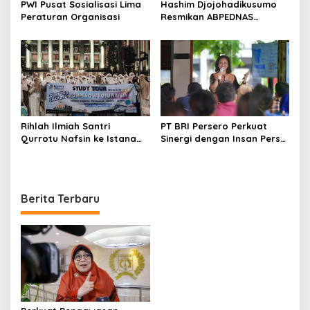
PWI Pusat Sosialisasi Lima
Hashim Djojohadikusumo
Peraturan Organisasi
Resmikan ABPEDNAS
Srikandi Perempuan
Perkuat Ketahanan
Nasional dari Desa
Rihlah Ilmiah Santri
PT BRI Persero Perkuat
Qurrotu Nafsin ke Istana
Sinergi dengan Insan Pers
Negara, Perpusnas, Monas,
Melalui Media Gathering
dan Istiqlal Berlangsung
BRI Region
Penuh Kesan
Berita Terbaru