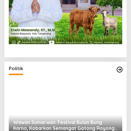
Politik
n
Wawan Sumarwan: Festival Bulan Bung
D
ga
Karno, Kobarkan Semangat Gotong Royong
H