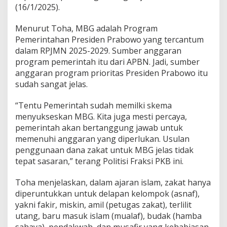
r
(16/1/2025).
a
n
Menurut Toha, MBG adalah Program
A
Pemerintahan Presiden Prabowo yang tercantum
g
a
dalam RPJMN 2025-2029. Sumber anggaran
m
program pemerintah itu dari APBN. Jadi, sumber
a
anggaran program prioritas Presiden Prabowo itu
sudah sangat jelas.
“Tentu Pemerintah sudah memilki skema
menyukseskan MBG. Kita juga mesti percaya,
pemerintah akan bertanggung jawab untuk
memenuhi anggaran yang diperlukan. Usulan
penggunaan dana zakat untuk MBG jelas tidak
tepat sasaran,” terang Politisi Fraksi PKB ini.
Toha menjelaskan, dalam ajaran islam, zakat hanya
diperuntukkan untuk delapan kelompok (asnaf),
yakni fakir, miskin, amil (petugas zakat), terlilit
utang, baru masuk islam (mualaf), budak (hamba
sahaya), pendakwah, dan musafir yang kehabiasan