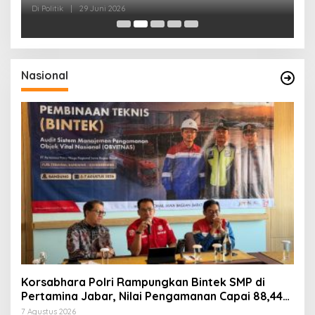
dan Kepedulian Sosial
F
Di Politik
|
29 Juni 2026
Di 
Nasional
Korsabhara Polri Rampungkan Bintek SMP di
Pertamina Jabar, Nilai Pengamanan Capai 88,44
Persen
7 Agustus 2026