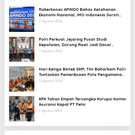
Rakerkonas APINDO Bahas Ketahanan
Ekonomi Nasional, IMO Indonesia Soroti
Pentingnya Kolaborasi Lintas Sektor
7 Agustus 2026
Polri Perkuat Jejaring Pusat Studi
Kepolisian, Dorong Riset Jadi Dasar
Kebijakan dan Inovasi
7 Agustus 2026
Hari Ketiga Bintek SMP, Tim Baharkam Polri
Tuntaskan Pemeriksaan Pola Pengamanan
Pertamina Patra Niaga Jabar
5 Agustus 2026
KPK Tahan Empat Tersangka Korupsi Komisi
Asuransi Kapal PT Pelni
1 Agustus 2026