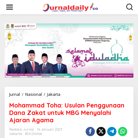
L
e
w
a
t
i
k
e
k
o
n
t
e
n
Jurnal
/
Nasional
/
Jakarta
M
o
Mohammad Toha: Usulan Penggunaan
h
a
Dana Zakat untuk MBG Menyalahi
m
Ajaran Agama
m
a
Redaksi Jurnal
16 Januari 2025
d
Jakarta
824 Dilihat