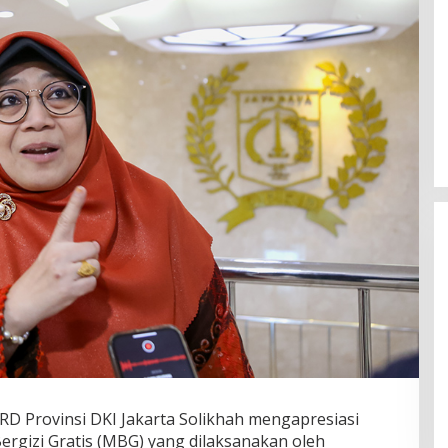
Fenomena “Dascomology” Dinilai
Cerminkan Pentingnya Komunikasi
Politik dalam Menjaga
Di Politik
|
5 Juli 2026
Kepercayaan Publik
D Provinsi DKI Jakarta Solikhah mengapresiasi
gizi Gratis (MBG) yang dilaksanakan oleh