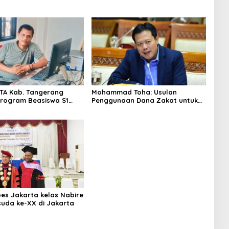
TA Kab. Tangerang
Mohammad Toha: Usulan
rogram Beasiswa S1
Penggunaan Dana Zakat untuk
agas Oleh M.Rapiudin
MBG Menyalahi Ajaran Agama
RD Fraksi PKB
es Jakarta kelas Nabire
suda ke-XX di Jakarta