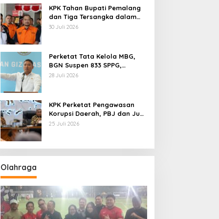
KPK Tahan Bupati Pemalang
dan Tiga Tersangka dalam
Kasus Dugaan Pemerasan
30 Juli 2026
Perketat Tata Kelola MBG,
BGN Suspen 833 SPPG,
Ratusan Di Antaranya
28 Juli 2026
Permanen
KPK Perketat Pengawasan
Korupsi Daerah, PBJ dan Jual
Beli Jabatan Jadi Target
25 Juli 2026
Utama
Olahraga