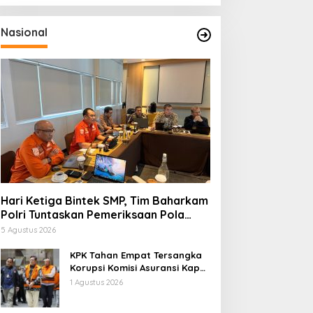
Nasional
Hari Ketiga Bintek SMP, Tim Baharkam
Polri Tuntaskan Pemeriksaan Pola
Pengamanan Pertamina Patra Niaga
5 Agustus 2026
Jabar
KPK Tahan Empat Tersangka
Korupsi Komisi Asuransi Kapal
PT Pelni
1 Agustus 2026