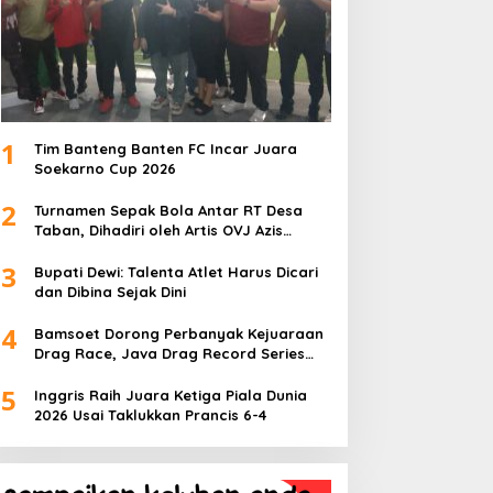
1
Tim Banteng Banten FC Incar Juara
Soekarno Cup 2026
2
Turnamen Sepak Bola Antar RT Desa
Taban, Dihadiri oleh Artis OVJ Azis
Gagap, RT 001 Raih Kemenangan
3
Bupati Dewi: Talenta Atlet Harus Dicari
dan Dibina Sejak Dini
4
Bamsoet Dorong Perbanyak Kejuaraan
Drag Race, Java Drag Record Series
2026 Jadi Ajang Pembinaan Talenta
5
Muda
Inggris Raih Juara Ketiga Piala Dunia
2026 Usai Taklukkan Prancis 6-4