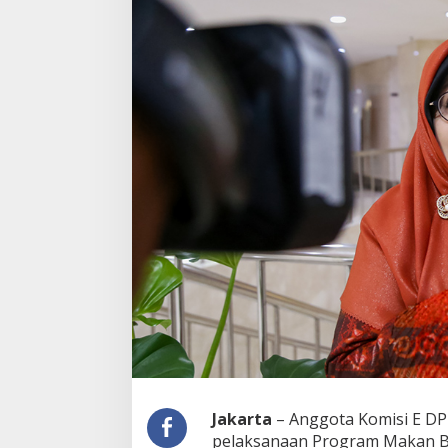
a
s
a
n
P
r
o
g
r
a
m
M
B
G
Jakarta
– Anggota Komisi E DPR
pelaksanaan Program Makan Ber