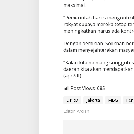
maksimal.
“Pemerintah harus mengontrol
rakyat supaya mereka tetap terj
meningkatkan harus ada kontrol
Dengan demikian, Solikhah be
dalam menyejahterakan masyar
“Kalau kita memang sungguh-
daerah kita akan mendapatkan 
(apn/df)
Post Views:
685
DPRD
Jakarta
MBG
Pen
Editor: Ardian