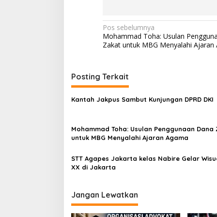
N
Pos sebelumnya
Mohammad Toha: Usulan Penggun
a
Zakat untuk MBG Menyalahi Ajaran
v
i
Posting Terkait
g
a
Kantah Jakpus Sambut Kunjungan DPRD DKI
s
i
Mohammad Toha: Usulan Penggunaan Dana 
p
untuk MBG Menyalahi Ajaran Agama
o
STT Agapes Jakarta kelas Nabire Gelar Wisu
s
XX di Jakarta
Jangan Lewatkan