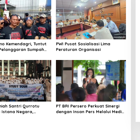
o Kemendagri, Tuntut
PWI Pusat Sosialisasi Lima
 Pelanggaran Sumpah
Peraturan Organisasi
miah Santri Qurrotu
PT BRI Persero Perkuat Sinergi
e Istana Negara,
dengan Insan Pers Melalui Media
s, Monas, dan Istiqlal
Gathering BRI Region
ung Penuh Kesan