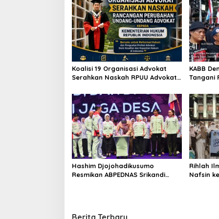
Koalisi 19 Organisasi Advokat
KABB Dem
Serahkan Naskah RPUU Advokat
Tangani
Kementerian Hukum RI
Jabatan
Hashim Djojohadikusumo
Rihlah Il
Resmikan ABPEDNAS Srikandi
Nafsin k
Perempuan Perkuat Ketahanan
Perpusna
Nasional dari Desa
Berlangs
Berita Terbaru