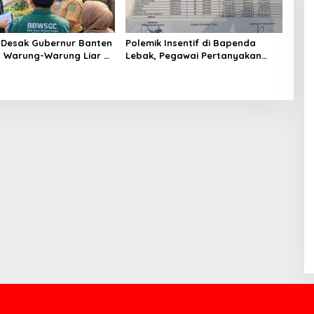
Desak Gubernur Banten
Polemik Insentif di Bapenda
n Warung-Warung Liar di
Lebak, Pegawai Pertanyakan
 Setu Ciledug Pamulang
Keadilan Pembagian