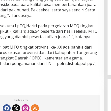
si,kepada para kafilah bisa mempertahankan juara
ari pak bupati, Pak sekda, serta saya sendiri Serta
ng.”, Tandasnya.
 sekum) LpTQ,Hariri pada pergelaran MTQ tingkat
kuti ( kafilah) ada,54 peserta dari hasil seleksi, MTQ
yang diambil peserta kafilah juara 1 “, katanya .
rlibat MTQ tingkat provinsi ke- XX ada panitia dari
urus urusan provinsi dan dari kabupaten Tangerang
rangkat Daerah ( OPD) , kementerian agama,
dari pengamanan dari TNI – polri,dishub,pol pp .”,
Ikuti Kami