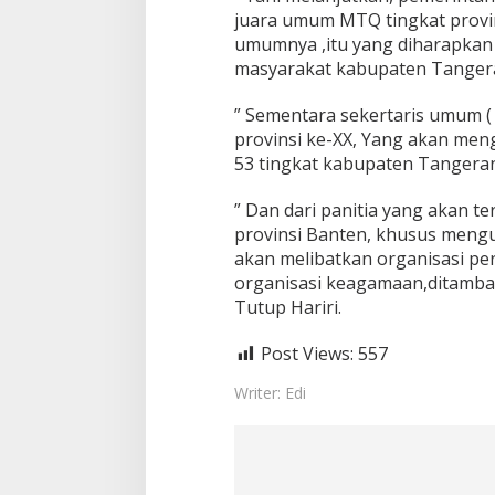
a
juara umum MTQ tingkat provin
r
umumnya ,itu yang diharapkan d
a
masyarakat kabupaten Tangera
U
m
” Sementara sekertaris umum (
u
m
provinsi ke-XX, Yang akan mengi
53 tingkat kabupaten Tangerang,
” Dan dari panitia yang akan te
provinsi Banten, khusus meng
akan melibatkan organisasi pe
organisasi keagamaan,ditambah 
Tutup Hariri.
Post Views:
557
Writer: Edi