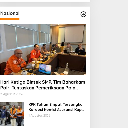
Nasional
Hari Ketiga Bintek SMP, Tim Baharkam
Polri Tuntaskan Pemeriksaan Pola
Pengamanan Pertamina Patra Niaga
5 Agustus 2026
Jabar
KPK Tahan Empat Tersangka
Korupsi Komisi Asuransi Kapal
PT Pelni
1 Agustus 2026