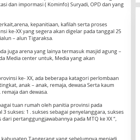
kasi dan impormasi ( Kominfo) Suryadi, OPD dan yang
kait,arena, kepanitiaan, kafilah serta proses
si ke-XX yang segera akan digelar pada tanggal 25
ialun – alun Tigaraksa.
,ada juga arena yang lainya termasuk masjid agung –
ada Media center untuk, Media yang akan
rovinsi ke- XX, ada beberapa katagori perlombaan
 tingkat, anak – anak, remaja, dewasa Serta kaum
 , remaja dan dewasa.
bagai tuan rumah oleh panitia provinsi pada
 3 sukses: 1 . sukses sebagai penyelanggara, sukses
s dari pertanggungjawabannya pada MTQ ke XX “,
ah kabupaten Tangerang yang sebelumnya menjadi