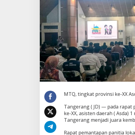
o
v
i
n
s
i
B
a
n
t
e
n
k
e
-
X
X
MTQ, tingkat provinsi ke-XX A
,
P
e
Tangerang ( JD) — pada rapat p
m
ke-XX, asisten daerah ( Asda) 
k
Tangerang menjadi juara kemba
a
b
Rapat pemantapan panitia loka
T