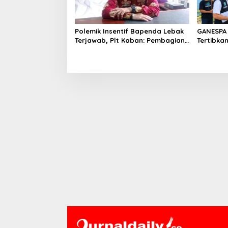
Polemik Insentif Bapenda Lebak
GANESPA 
Terjawab, Plt Kaban: Pembagian
Tertibka
Berdasarkan KPI dan SK Bupati
Bantaran