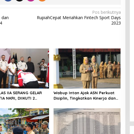
Pos berikutnya
N dan
RupiahCepat Meriahkan Fintech Sport Days
4
2023
LAS IIA SERANG GELAR
Wabup Intan Ajak ASN Perkuat
IA NKRI, DIIKUTI 2
Disiplin, Tingkatkan Kinerja dan
INAAN KASUS TERORISME
Siaga Hadapi Musim Kemarau