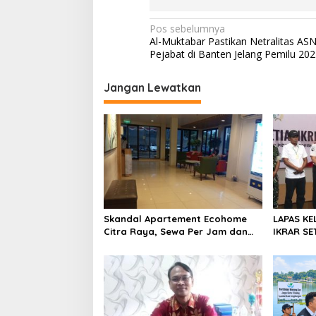
N
Pos sebelumnya
Al-Muktabar Pastikan Netralitas AS
a
Pejabat di Banten Jelang Pemilu 202
v
i
Jangan Lewatkan
g
a
s
i
p
o
Skandal Apartement Ecohome
LAPAS KE
s
Citra Raya, Sewa Per Jam dan
IKRAR SET
Peran Pegawai Staf BNK
WARGA B