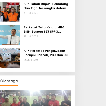
KPK Tahan Bupati Pemalang
dan Tiga Tersangka dalam
Kasus Dugaan Pemerasan
30 Juli 2026
Perketat Tata Kelola MBG,
BGN Suspen 833 SPPG,
Ratusan Di Antaranya
28 Juli 2026
Permanen
KPK Perketat Pengawasan
Korupsi Daerah, PBJ dan Jual
Beli Jabatan Jadi Target
25 Juli 2026
Utama
Olahraga