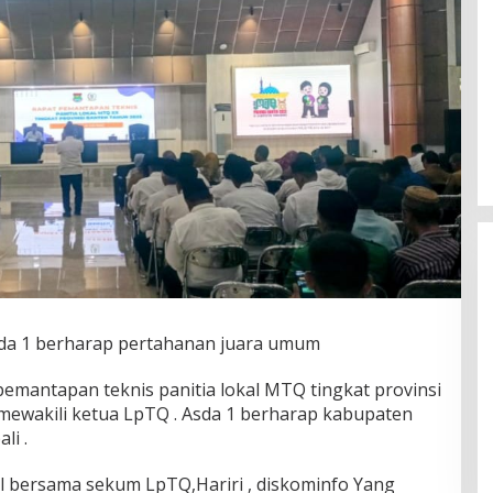
sda 1 berharap pertahanan juara umum
emantapan teknis panitia lokal MTQ tingkat provinsi
Fenomena “Dascomology” Dinilai
1 mewakili ketua LpTQ . Asda 1 berharap kabupaten
Cerminkan Pentingnya Komunikasi
Politik dalam Menjaga
li .
Di Politik
|
5 Juli 2026
Kepercayaan Publik
l bersama sekum LpTQ,Hariri , diskominfo Yang