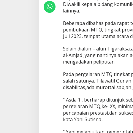
a
Diwakili kepala bidang komuni
n
lainnya.
g
e
Beberapa dibahas pada rapat ter
r
pembukaan MTQ, tingkat provin
a
n
Juli 2023, tempat utama acara d
g
S
Selain dialun – alun Tigaraksa
i
al-Amjad ,yang nantinya akan 
a
mengadakan peliputan.
p
P
e
Pada pergelaran MTQ tingkat p
r
salah satunya, Tilawatil Qur’an
t
disabilitas,ada murottal sab,ah
a
h
” Asda 1 , berharap ditunjuk se
a
n
pergelaran MTQ,ke- XX, minimal
k
pencapaian prestasi,dan sukse
a
kata Yani Sutisna .
n
J
” Yani melanjutkan, pemerint
u