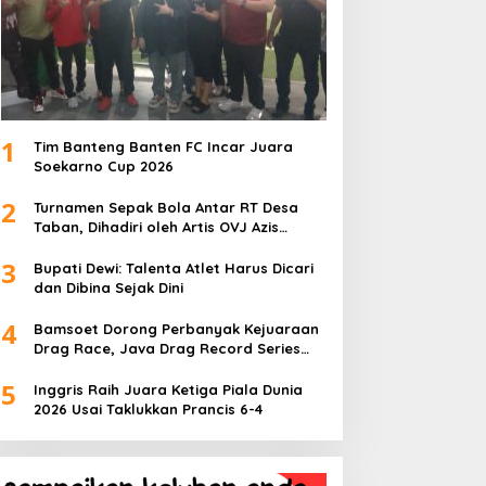
1
Tim Banteng Banten FC Incar Juara
Soekarno Cup 2026
2
Turnamen Sepak Bola Antar RT Desa
Taban, Dihadiri oleh Artis OVJ Azis
Gagap, RT 001 Raih Kemenangan
3
Bupati Dewi: Talenta Atlet Harus Dicari
dan Dibina Sejak Dini
4
Bamsoet Dorong Perbanyak Kejuaraan
Drag Race, Java Drag Record Series
2026 Jadi Ajang Pembinaan Talenta
5
Muda
Inggris Raih Juara Ketiga Piala Dunia
2026 Usai Taklukkan Prancis 6-4