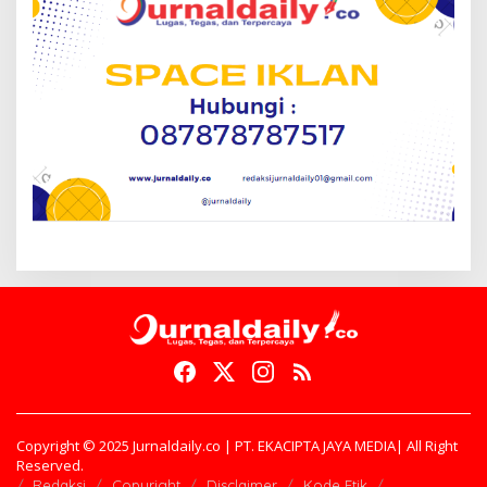
Copyright © 2025 Jurnaldaily.co | PT. EKACIPTA JAYA MEDIA| All Right
Reserved.
Redaksi
Copyright
Disclaimer
Kode Etik