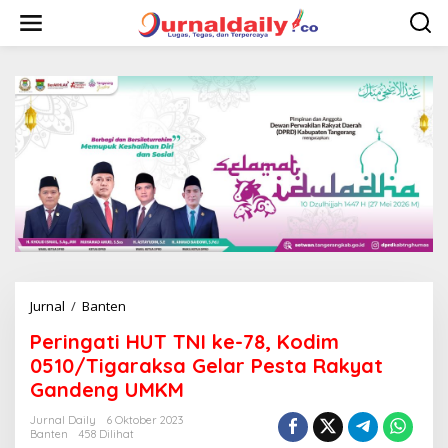
L
e
w
a
t
i
k
e
k
o
n
t
e
n
Jurnal
/
Banten
P
e
Peringati HUT TNI ke-78, Kodim
r
i
0510/Tigaraksa Gelar Pesta Rakyat
n
Gandeng UMKM
g
a
Jurnal Daily
6 Oktober 2023
t
Banten
458 Dilihat