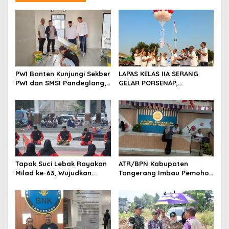
a
s
i
p
o
s
PWI Banten Kunjungi Sekber
LAPAS KELAS IIA SERANG
PWI dan SMSI Pandeglang,
GELAR PORSENAP,
Momentum Percepat
WUJUDKAN SPORTIFITAS
Konferensi Organisasi
DAN KEBERSAMAAN
Tapak Suci Lebak Rayakan
ATR/BPN Kabupaten
Milad ke-63, Wujudkan
Tangerang Imbau Pemohon
Pendekar Berkarakter
Aktif Pantau dan Laporkan
Menuju Kancah Dunia
Berkas Mandek