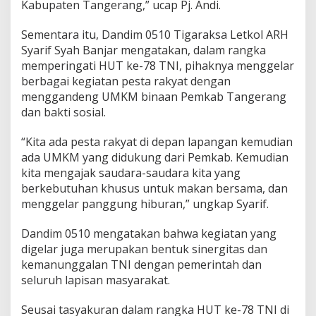
Kabupaten Tangerang,” ucap Pj. Andi.
n
d
e
Sementara itu, Dandim 0510 Tigaraksa Letkol ARH
n
Syarif Syah Banjar mengatakan, dalam rangka
g
memperingati HUT ke-78 TNI, pihaknya menggelar
U
berbagai kegiatan pesta rakyat dengan
M
K
menggandeng UMKM binaan Pemkab Tangerang
M
dan bakti sosial.
“Kita ada pesta rakyat di depan lapangan kemudian
ada UMKM yang didukung dari Pemkab. Kemudian
kita mengajak saudara-saudara kita yang
berkebutuhan khusus untuk makan bersama, dan
menggelar panggung hiburan,” ungkap Syarif.
Dandim 0510 mengatakan bahwa kegiatan yang
digelar juga merupakan bentuk sinergitas dan
kemanunggalan TNI dengan pemerintah dan
seluruh lapisan masyarakat.
Seusai tasyakuran dalam rangka HUT ke-78 TNI di