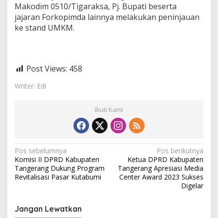
Makodim 0510/Tigaraksa, Pj. Bupati beserta
jajaran Forkopimda lainnya melakukan peninjauan
ke stand UMKM.
Post Views:
458
Writer: Edi
Ikuti Kami
N
Pos sebelumnya
Pos berikutnya
Komisi II DPRD Kabupaten
Ketua DPRD Kabupaten
a
Tangerang Dukung Program
Tangerang Apresiasi Media
v
Revitalisasi Pasar Kutabumi
Center Award 2023 Sukses
Digelar
i
g
Jangan Lewatkan