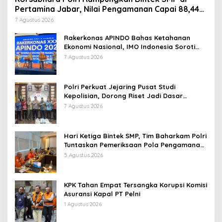
Pertamina Jabar, Nilai Pengamanan Capai 88,44
Persen
7 Agustus 2026
Rakerkonas APINDO Bahas Ketahanan
Ekonomi Nasional, IMO Indonesia Soroti
Pentingnya Kolaborasi Lintas Sektor
7 Agustus 2026
Polri Perkuat Jejaring Pusat Studi
Kepolisian, Dorong Riset Jadi Dasar
Kebijakan dan Inovasi
7 Agustus 2026
Hari Ketiga Bintek SMP, Tim Baharkam Polri
Tuntaskan Pemeriksaan Pola Pengamanan
Pertamina Patra Niaga Jabar
5 Agustus 2026
KPK Tahan Empat Tersangka Korupsi Komisi
Asuransi Kapal PT Pelni
1 Agustus 2026