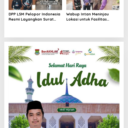
DPP LSM Pelopor Indonesia
Wabup Intan Meninjau
Resmi Layangkan Surat
Lokasi untuk Fasilitas
Klarifikasi untuk
Pengelolaan Sampah di
Management Ecohome dan
Tigaraksa
BNK