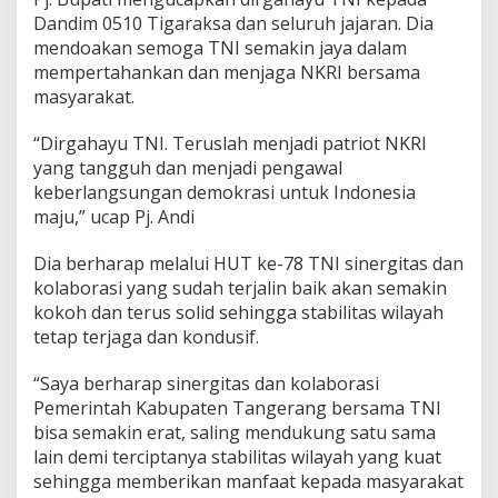
g
Dandim 0510 Tigaraksa dan seluruh jajaran. Dia
a
r
mendoakan semoga TNI semakin jaya dalam
a
mempertahankan dan menjaga NKRI bersama
k
masyarakat.
s
a
“Dirgahayu TNI. Teruslah menjadi patriot NKRI
G
e
yang tangguh dan menjadi pengawal
l
keberlangsungan demokrasi untuk Indonesia
a
maju,” ucap Pj. Andi
r
P
Dia berharap melalui HUT ke-78 TNI sinergitas dan
e
s
kolaborasi yang sudah terjalin baik akan semakin
t
kokoh dan terus solid sehingga stabilitas wilayah
a
tetap terjaga dan kondusif.
R
a
“Saya berharap sinergitas dan kolaborasi
k
y
Pemerintah Kabupaten Tangerang bersama TNI
a
bisa semakin erat, saling mendukung satu sama
t
lain demi terciptanya stabilitas wilayah yang kuat
G
sehingga memberikan manfaat kepada masyarakat
a