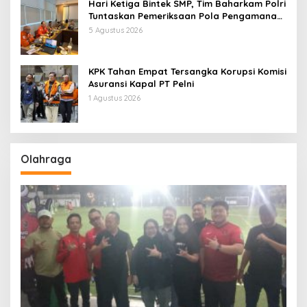
Hari Ketiga Bintek SMP, Tim Baharkam Polri
Tuntaskan Pemeriksaan Pola Pengamanan
Pertamina Patra Niaga Jabar
5 Agustus 2026
KPK Tahan Empat Tersangka Korupsi Komisi
Asuransi Kapal PT Pelni
1 Agustus 2026
Olahraga