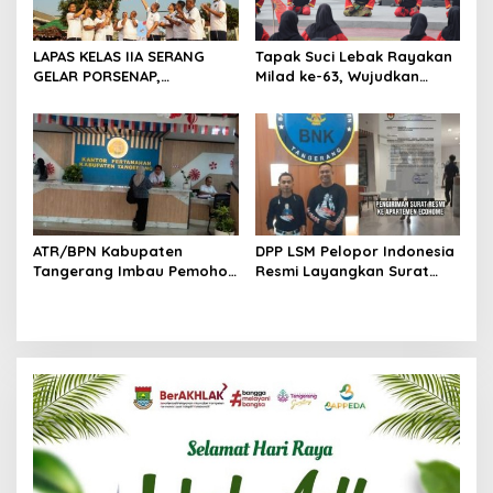
LAPAS KELAS IIA SERANG
Tapak Suci Lebak Rayakan
GELAR PORSENAP,
Milad ke-63, Wujudkan
WUJUDKAN SPORTIFITAS
Pendekar Berkarakter
DAN KEBERSAMAAN
Menuju Kancah Dunia
ATR/BPN Kabupaten
DPP LSM Pelopor Indonesia
Tangerang Imbau Pemohon
Resmi Layangkan Surat
Aktif Pantau dan Laporkan
Klarifikasi untuk
Berkas Mandek
Management Ecohome dan
BNK