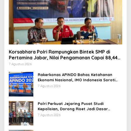
Korsabhara Polri Rampungkan Bintek SMP di
Pertamina Jabar, Nilai Pengamanan Capai 88,44
Persen
7 Agustus 2026
Rakerkonas APINDO Bahas Ketahanan
Ekonomi Nasional, IMO Indonesia Soroti
Pentingnya Kolaborasi Lintas Sektor
7 Agustus 2026
Polri Perkuat Jejaring Pusat Studi
Kepolisian, Dorong Riset Jadi Dasar
Kebijakan dan Inovasi
7 Agustus 2026