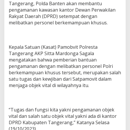
K
Tangerang, Polda Banten akan membantu
h
pengamanan kawasan kantor Dewan Perwakilan
u
Rakyat Daerah (DPRD) setempat dengan
s
u
melibatkan personel berkemampuan khusus.
s
B
a
n
Kepala Satuan (Kasat) Pamobvit Polresta
t
Tangerang AKP Sitta Mardonga Sagala
u
P
mengatakan bahwa pemberian bantuan
e
pengamanan dengan melibatkan personel Polri
n
berkemampuan khusus tersebut, merupakan salah
g
satu tugas dan kewjiban dari Satpamovit dalam
a
m
menjaga objek vital di wilayahnya itu.
a
n
a
n
“Tugas dan fungsi kita yakni pengamanan objek
K
vital dan salah satu objek vital yakni ada di kantor
a
n
DPRD Kabupaten Tangerang,” Katanya Selasa
t
(19/10/2023).