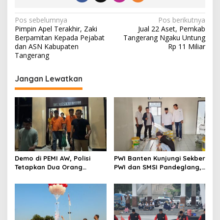
N
Pos sebelumnya
Pos berikutnya
Pimpin Apel Terakhir, Zaki
Jual 22 Aset, Pemkab
a
Berpamitan Kepada Pejabat
Tangerang Ngaku Untung
v
dan ASN Kabupaten
Rp 11 Miliar
Tangerang
i
g
Jangan Lewatkan
a
s
i
p
o
s
Demo di PEMI AW, Polisi
PWI Banten Kunjungi Sekber
Tetapkan Dua Orang
PWI dan SMSI Pandeglang,
Tersangka
Momentum Percepat
Konferensi Organisasi