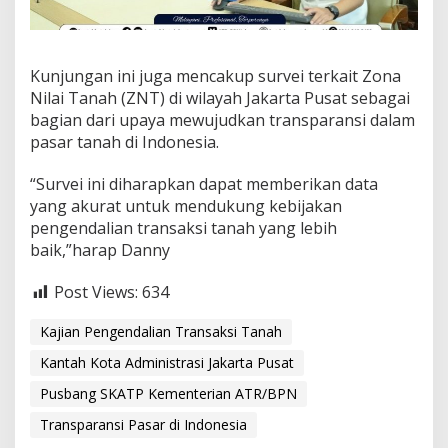
a
k
s
i
Kunjungan ini juga mencakup survei terkait Zona
T
a
Nilai Tanah (ZNT) di wilayah Jakarta Pusat sebagai
n
bagian dari upaya mewujudkan transparansi dalam
a
pasar tanah di Indonesia.
h
T
“Survei ini diharapkan dapat memberikan data
r
a
yang akurat untuk mendukung kebijakan
n
pengendalian transaksi tanah yang lebih
s
baik,”harap Danny
p
a
Post Views:
634
r
a
n
Kajian Pengendalian Transaksi Tanah
s
Kantah Kota Administrasi Jakarta Pusat
i
P
Pusbang SKATP Kementerian ATR/BPN
a
s
Transparansi Pasar di Indonesia
a