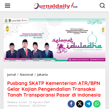
L
e
w
a
t
i
k
e
k
o
n
t
e
n
Jurnal
/
Nasional
/
Jakarta
P
u
Pusbang SKATP Kementerian ATR/BPN
s
b
Gelar Kajian Pengendalian Transaksi
a
Tanah Transparansi Pasar di Indonesia
n
g
Redaksi Jurnal
22 Agustus 2024
S
Jakarta
,
Nasional
634 Dilihat