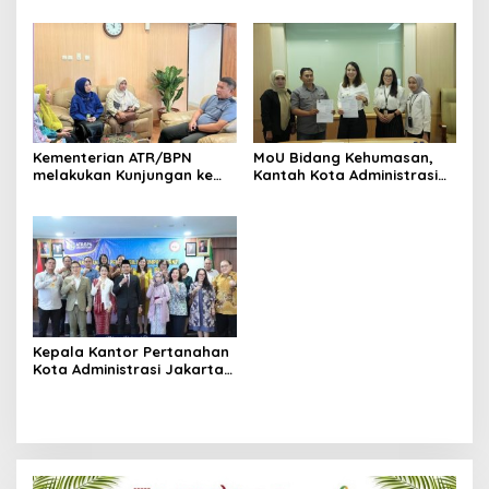
wilayah BPN DKI Jakarta
tahun 2024 Kakantah
Jakpus Presentasikan e-
monev Keterbukaan
Informasi Publik Tahun 2024
Kementerian ATR/BPN
MoU Bidang Kehumasan,
melakukan Kunjungan ke
Kantah Kota Administrasi
Kantor Pertanahan Kota
Jakpus Menandatangani
Administrasi Jakarta Pusat
Perjanjian Kerja Sama
Dengan Media Online
Kepala Kantor Pertanahan
Kota Administrasi Jakarta
Pusat Melantik 2 PPAT