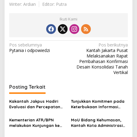
r
Writer: Ardian
Editor: Putra
d
i
I
Ikuti Kami
n
d
o
n
N
Pos sebelumnya
Pos berikutnya
e
Pytania i odpowiedzi
Kantah Jakarta Pusat
s
a
Melaksanakan Rapat
i
v
Pembahasan Konfirmasi
a
Desain Konsolidasi Tanah
i
Vertikal
g
Posting Terkait
a
s
Kakantah Jakpus Hadiri
Tunjukkan Komitmen pada
i
Evaluasi dan Percepatan
Keterbukaan Informasi
p
Kegiatan 2024 di kantor
Publik Lewat e-Monev
wilayah BPN DKI Jakarta
tahun 2024 Kakantah
Kementerian ATR/BPN
MoU Bidang Kehumasan,
o
Jakpus Presentasikan e-
melakukan Kunjungan ke
Kantah Kota Administrasi
monev Keterbukaan
s
Kantor Pertanahan Kota
Jakpus Menandatangani
Informasi Publik Tahun 2024
Administrasi Jakarta Pusat
Perjanjian Kerja Sama