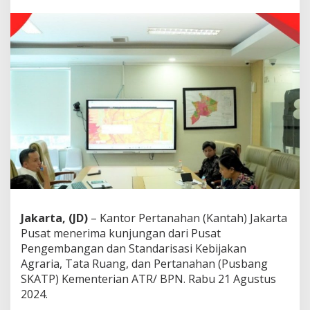
K
A
T
P
K
e
m
e
n
t
e
r
i
a
n
A
T
R
Jakarta, (JD)
– Kantor Pertanahan (Kantah) Jakarta
/
Pusat menerima kunjungan dari Pusat
B
Pengembangan dan Standarisasi Kebijakan
P
Agraria, Tata Ruang, dan Pertanahan (Pusbang
N
G
SKATP) Kementerian ATR/ BPN. Rabu 21 Agustus
e
2024.
l