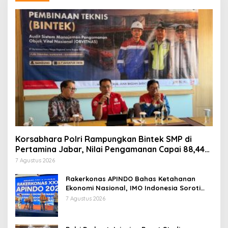
Korsabhara Polri Rampungkan Bintek SMP di
Pertamina Jabar, Nilai Pengamanan Capai 88,44
Persen
7 Agustus 2026
Rakerkonas APINDO Bahas Ketahanan
Ekonomi Nasional, IMO Indonesia Soroti
Pentingnya Kolaborasi Lintas Sektor
7 Agustus 2026