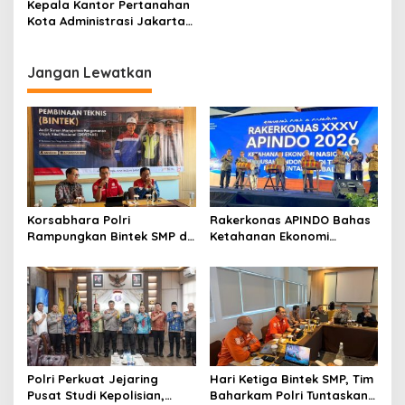
Kepala Kantor Pertanahan
Dengan Media Online
Kota Administrasi Jakarta
Pusat Melantik 2 PPAT
Jangan Lewatkan
Korsabhara Polri
Rakerkonas APINDO Bahas
Rampungkan Bintek SMP di
Ketahanan Ekonomi
Pertamina Jabar, Nilai
Nasional, IMO Indonesia
Pengamanan Capai 88,44
Soroti Pentingnya
Persen
Kolaborasi Lintas Sektor
Polri Perkuat Jejaring
Hari Ketiga Bintek SMP, Tim
Pusat Studi Kepolisian,
Baharkam Polri Tuntaskan