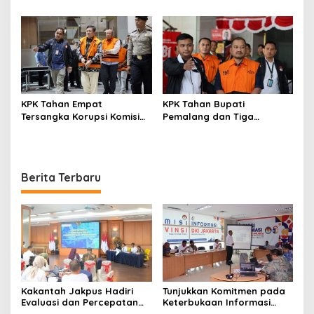
Dorong Riset Jadi Dasar
Pemeriksaan Pola
Kebijakan dan Inovasi
Pengamanan Pertamina
Patra Niaga Jabar
KPK Tahan Empat
KPK Tahan Bupati
Tersangka Korupsi Komisi
Pemalang dan Tiga
Asuransi Kapal PT Pelni
Tersangka dalam Kasus
Dugaan Pemerasan
Berita Terbaru
Kakantah Jakpus Hadiri
Tunjukkan Komitmen pada
Evaluasi dan Percepatan
Keterbukaan Informasi
Kegiatan 2024 di kantor
Publik Lewat e-Monev