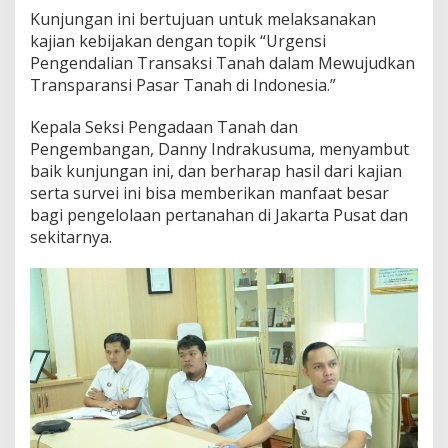
a
Kunjungan ini bertujuan untuk melaksanakan
r
kajian kebijakan dengan topik “Urgensi
K
a
Pengendalian Transaksi Tanah dalam Mewujudkan
j
Transparansi Pasar Tanah di Indonesia.”
i
a
Kepala Seksi Pengadaan Tanah dan
n
Pengembangan, Danny Indrakusuma, menyambut
P
e
baik kunjungan ini, dan berharap hasil dari kajian
n
serta survei ini bisa memberikan manfaat besar
g
bagi pengelolaan pertanahan di Jakarta Pusat dan
e
sekitarnya.
n
d
a
l
i
a
n
T
r
a
n
s