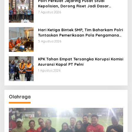
Polri Perkuat Jejaring Pusat Studi
Kepolisian, Dorong Riset Jadi Dasar
Kebijakan dan Inovasi
7 Agustus 2026
Hari Ketiga Bintek SMP, Tim Baharkam Polri
Tuntaskan Pemeriksaan Pola Pengamanan
Pertamina Patra Niaga Jabar
5 Agustus 2026
KPK Tahan Empat Tersangka Korupsi Komisi
Asuransi Kapal PT Pelni
1 Agustus 2026
Olahraga