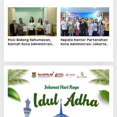
Kantor Pertanahan Kota
Gelar Kajian Pengendalian
Administrasi Jakarta Pusat
Transaksi Tanah
Transparansi Pasar di
Indonesia
MoU Bidang Kehumasan,
Kepala Kantor Pertanahan
Kantah Kota Administrasi
Kota Administrasi Jakarta
Jakpus Menandatangani
Pusat Melantik 2 PPAT
Perjanjian Kerja Sama
Dengan Media Online