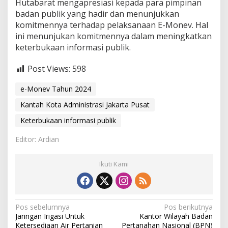
Hutabarat mengapresiasi kepada para pimpinan
r
badan publik yang hadir dan menunjukkan
e
s
komitmennya terhadap pelaksanaan E-Monev. Hal
e
ini menunjukan komitmennya dalam meningkatkan
n
keterbukaan informasi publik.
t
a
Post Views:
598
s
i
k
e-Monev Tahun 2024
a
Kantah Kota Administrasi Jakarta Pusat
n
e
Keterbukaan informasi publik
-
m
Editor: Ardian
o
n
e
Ikuti Kami
v
K
e
t
e
N
Pos sebelumnya
Pos berikutnya
r
Jaringan Irigasi Untuk
Kantor Wilayah Badan
a
b
Ketersediaan Air Pertanian
Pertanahan Nasional (BPN)