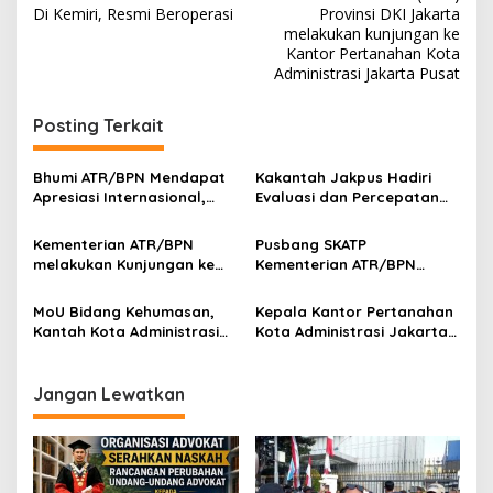
u
v
Di Kemiri, Resmi Beroperasi
Provinsi DKI Jakarta
k
melakukan kunjungan ke
i
a
Kantor Pertanahan Kota
a
Administrasi Jakarta Pusat
g
n
a
I
Posting Terkait
n
s
f
i
o
Bhumi ATR/BPN Mendapat
Kakantah Jakpus Hadiri
r
p
Apresiasi Internasional,
Evaluasi dan Percepatan
m
Implementasi Keterbukaan
Kegiatan 2024 di kantor
a
o
Informasi Publik
wilayah BPN DKI Jakarta
Kementerian ATR/BPN
Pusbang SKATP
s
s
melakukan Kunjungan ke
Kementerian ATR/BPN
i
Kantor Pertanahan Kota
Gelar Kajian Pengendalian
P
Administrasi Jakarta Pusat
Transaksi Tanah
u
MoU Bidang Kehumasan,
Kepala Kantor Pertanahan
Transparansi Pasar di
b
Kantah Kota Administrasi
Kota Administrasi Jakarta
Indonesia
l
Jakpus Menandatangani
Pusat Melantik 2 PPAT
i
Perjanjian Kerja Sama
k
Dengan Media Online
Jangan Lewatkan
T
a
h
u
n