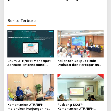
Negara, Perpusnas, Monas,
Melalui Media Gathering
dan Istiqlal Berlangsung
BRI Region
Penuh Kesan
Berita Terbaru
Bhumi ATR/BPN Mendapat
Kakantah Jakpus Hadiri
Apresiasi Internasional,
Evaluasi dan Percepatan
Implementasi Keterbukaan
Kegiatan 2024 di kantor
Informasi Publik
wilayah BPN DKI Jakarta
Kementerian ATR/BPN
Pusbang SKATP
melakukan Kunjungan ke
Kementerian ATR/BPN