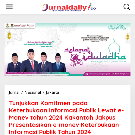
L
e
w
a
t
i
k
e
k
o
n
t
e
n
Jurnal
/
Nasional
/
Jakarta
T
u
Tunjukkan Komitmen pada
n
j
Keterbukaan Informasi Publik Lewat e-
u
Monev tahun 2024 Kakantah Jakpus
k
Presentasikan e-monev Keterbukaan
k
a
Informasi Publik Tahun 2024