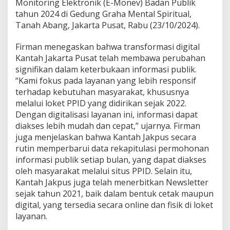
Monitoring Elektronik (E-Monev) Badan Publik
n
f
tahun 2024 di Gedung Graha Mental Spiritual,
o
Tanah Abang, Jakarta Pusat, Rabu (23/10/2024).
r
m
Firman menegaskan bahwa transformasi digital
a
Kantah Jakarta Pusat telah membawa perubahan
s
i
signifikan dalam keterbukaan informasi publik.
P
“Kami fokus pada layanan yang lebih responsif
u
terhadap kebutuhan masyarakat, khususnya
b
melalui loket PPID yang didirikan sejak 2022.
l
i
Dengan digitalisasi layanan ini, informasi dapat
k
diakses lebih mudah dan cepat,” ujarnya. Firman
L
juga menjelaskan bahwa Kantah Jakpus secara
e
rutin memperbarui data rekapitulasi permohonan
w
informasi publik setiap bulan, yang dapat diakses
a
t
oleh masyarakat melalui situs PPID. Selain itu,
e
Kantah Jakpus juga telah menerbitkan Newsletter
-
sejak tahun 2021, baik dalam bentuk cetak maupun
M
digital, yang tersedia secara online dan fisik di loket
o
n
layanan.
e