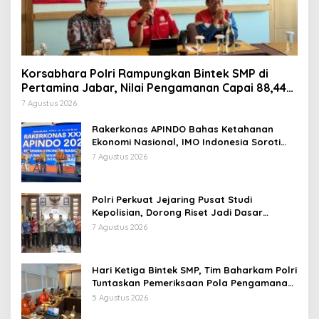
Korsabhara Polri Rampungkan Bintek SMP di
Pertamina Jabar, Nilai Pengamanan Capai 88,44
Persen
7 Agustus 2026
Rakerkonas APINDO Bahas Ketahanan
Ekonomi Nasional, IMO Indonesia Soroti
Pentingnya Kolaborasi Lintas Sektor
7 Agustus 2026
Polri Perkuat Jejaring Pusat Studi
Kepolisian, Dorong Riset Jadi Dasar
Kebijakan dan Inovasi
7 Agustus 2026
Hari Ketiga Bintek SMP, Tim Baharkam Polri
Tuntaskan Pemeriksaan Pola Pengamanan
Pertamina Patra Niaga Jabar
5 Agustus 2026