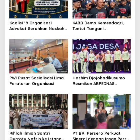
2
0
2
4
Koalisi 19 Organisasi
KABB Demo Kemendagri,
Advokat Serahkan Naskah
Tuntut Tangani
RPUU Advokat Kementerian
Pelanggaran Sumpah
Hukum RI
Jabatan
PWI Pusat Sosialisasi Lima
Hashim Djojohadikusumo
Peraturan Organisasi
Resmikan ABPEDNAS
Srikandi Perempuan
Perkuat Ketahanan
Nasional dari Desa
Rihlah Ilmiah Santri
PT BRI Persero Perkuat
Qurrotu Nafsin ke Istana
Sinergi dengan Insan Pers