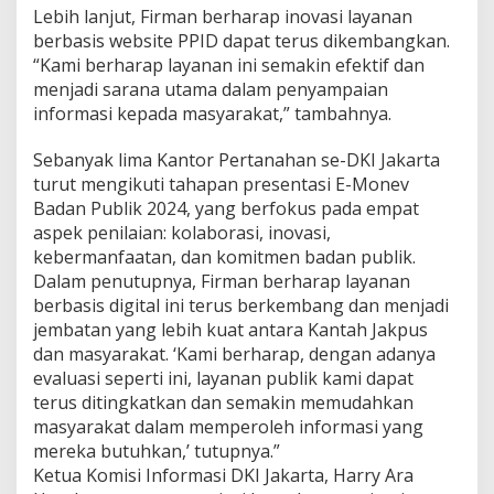
v
Lebih lanjut, Firman berharap inovasi layanan
t
berbasis website PPID dapat terus dikembangkan.
a
“Kami berharap layanan ini semakin efektif dan
h
u
menjadi sarana utama dalam penyampaian
n
informasi kepada masyarakat,” tambahnya.
2
0
Sebanyak lima Kantor Pertanahan se-DKI Jakarta
2
turut mengikuti tahapan presentasi E-Monev
4
K
Badan Publik 2024, yang berfokus pada empat
a
aspek penilaian: kolaborasi, inovasi,
k
kebermanfaatan, dan komitmen badan publik.
a
Dalam penutupnya, Firman berharap layanan
n
berbasis digital ini terus berkembang dan menjadi
t
a
jembatan yang lebih kuat antara Kantah Jakpus
h
dan masyarakat. ‘Kami berharap, dengan adanya
J
evaluasi seperti ini, layanan publik kami dapat
a
terus ditingkatkan dan semakin memudahkan
k
p
masyarakat dalam memperoleh informasi yang
u
mereka butuhkan,’ tutupnya.”
s
Ketua Komisi Informasi DKI Jakarta, Harry Ara
P