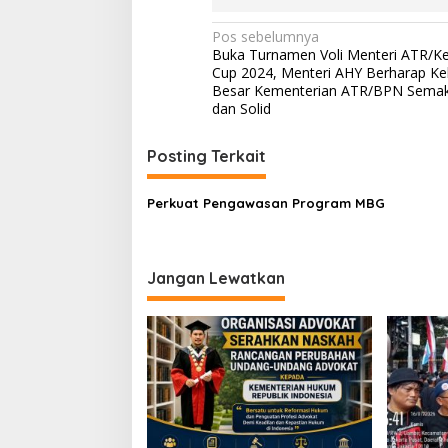
N
Pos sebelumnya
Buka Turnamen Voli Menteri ATR/K
a
Cup 2024, Menteri AHY Berharap Ke
v
Besar Kementerian ATR/BPN Semak
dan Solid
i
g
Posting Terkait
a
s
Perkuat Pengawasan Program MBG
i
p
Jangan Lewatkan
o
s