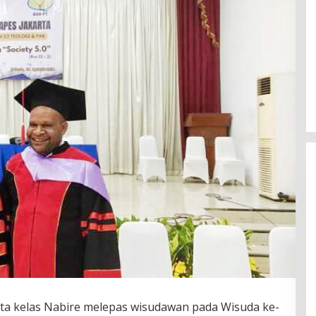
Fenomena “Dascomology” Dinilai
Cerminkan Pentingnya Komunikasi
Politik dalam Menjaga
Di Politik
|
5 Juli 2026
Kepercayaan Publik
ta kelas Nabire melepas wisudawan pada Wisuda ke-