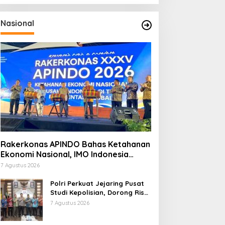
Nasional
Rakerkonas APINDO Bahas Ketahanan
Ekonomi Nasional, IMO Indonesia
Soroti Pentingnya Kolaborasi Lintas
7 Agustus 2026
Sektor
Polri Perkuat Jejaring Pusat
Studi Kepolisian, Dorong Riset
Jadi Dasar Kebijakan dan
7 Agustus 2026
Inovasi