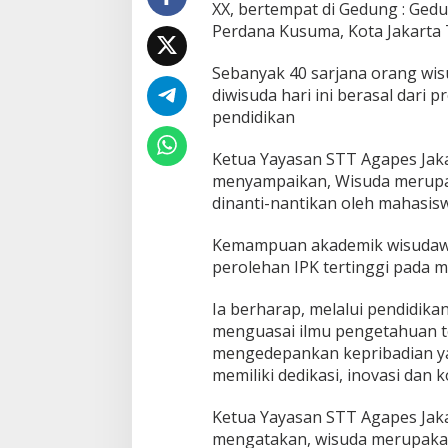
XX, bertempat di Gedung : Gedu
k
Perdana Kusuma, Kota Jakarta T
e
-
X
Sebanyak 40 sarjana orang wis
X
diwisuda hari ini berasal dari 
d
pendidikan
i
J
a
Ketua Yayasan STT Agapes Jaka
k
menyampaikan, Wisuda merupak
a
dinanti-nantikan oleh mahasis
r
t
Kemampuan akademik wisudawa
a
perolehan IPK tertinggi pada m
Ia berharap, melalui pendidika
menguasai ilmu pengetahuan t
mengedepankan kepribadian yan
memiliki dedikasi, inovasi dan 
Ketua Yayasan STT Agapes Jaka
mengatakan, wisuda merupaka