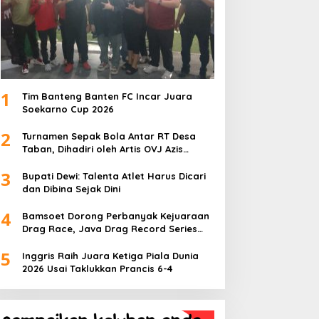
1
Tim Banteng Banten FC Incar Juara
Soekarno Cup 2026
2
Turnamen Sepak Bola Antar RT Desa
Taban, Dihadiri oleh Artis OVJ Azis
Gagap, RT 001 Raih Kemenangan
3
Bupati Dewi: Talenta Atlet Harus Dicari
dan Dibina Sejak Dini
4
Bamsoet Dorong Perbanyak Kejuaraan
Drag Race, Java Drag Record Series
2026 Jadi Ajang Pembinaan Talenta
5
Muda
Inggris Raih Juara Ketiga Piala Dunia
2026 Usai Taklukkan Prancis 6-4