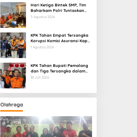
Hari Ketiga Bintek SMP, Tim
Baharkam Polri Tuntaskan
Pemeriksaan Pola
5 Agustus 2026
Pengamanan Pertamina
Patra Niaga Jabar
KPK Tahan Empat Tersangka
Korupsi Komisi Asuransi Kapal
PT Pelni
1 Agustus 2026
KPK Tahan Bupati Pemalang
dan Tiga Tersangka dalam
Kasus Dugaan Pemerasan
30 Juli 2026
Olahraga