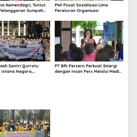
o Kemendagri, Tuntut
PWI Pusat Sosialisasi Lima
 Pelanggaran Sumpah
Peraturan Organisasi
miah Santri Qurrotu
PT BRI Persero Perkuat Sinergi
e Istana Negara,
dengan Insan Pers Melalui Media
s, Monas, dan Istiqlal
Gathering BRI Region
ung Penuh Kesan