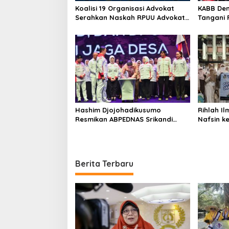
Koalisi 19 Organisasi Advokat
KABB Dem
Serahkan Naskah RPUU Advokat
Tangani
Kementerian Hukum RI
Jabatan
Hashim Djojohadikusumo
Rihlah Il
Resmikan ABPEDNAS Srikandi
Nafsin k
Perempuan Perkuat Ketahanan
Perpusna
Nasional dari Desa
Berlangs
Berita Terbaru