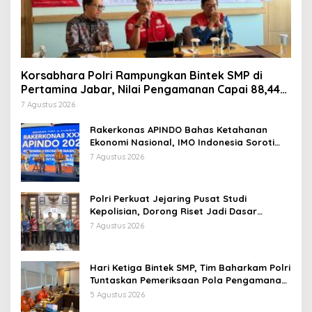
Korsabhara Polri Rampungkan Bintek SMP di
Pertamina Jabar, Nilai Pengamanan Capai 88,44
Persen
7 Agustus 2026
Rakerkonas APINDO Bahas Ketahanan
Ekonomi Nasional, IMO Indonesia Soroti
Pentingnya Kolaborasi Lintas Sektor
7 Agustus 2026
Polri Perkuat Jejaring Pusat Studi
Kepolisian, Dorong Riset Jadi Dasar
Kebijakan dan Inovasi
7 Agustus 2026
Hari Ketiga Bintek SMP, Tim Baharkam Polri
Tuntaskan Pemeriksaan Pola Pengamanan
Pertamina Patra Niaga Jabar
5 Agustus 2026