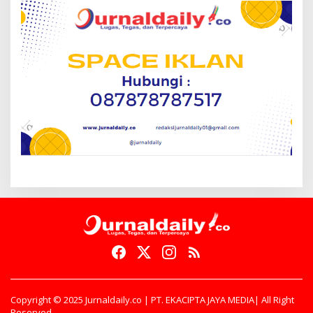
Copyright © 2025 Jurnaldaily.co | PT. EKACIPTA JAYA MEDIA| All Right
Reserved.