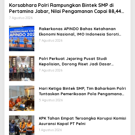
Korsabhara Polri Rampungkan Bintek SMP di
Pertamina Jabar, Nilai Pengamanan Capai 88,44
Persen
7 Agustus 2026
Rakerkonas APINDO Bahas Ketahanan
Ekonomi Nasional, IMO Indonesia Soroti
Pentingnya Kolaborasi Lintas Sektor
7 Agustus 2026
Polri Perkuat Jejaring Pusat Studi
Kepolisian, Dorong Riset Jadi Dasar
Kebijakan dan Inovasi
7 Agustus 2026
Hari Ketiga Bintek SMP, Tim Baharkam Polri
Tuntaskan Pemeriksaan Pola Pengamanan
Pertamina Patra Niaga Jabar
5 Agustus 2026
KPK Tahan Empat Tersangka Korupsi Komisi
Asuransi Kapal PT Pelni
1 Agustus 2026