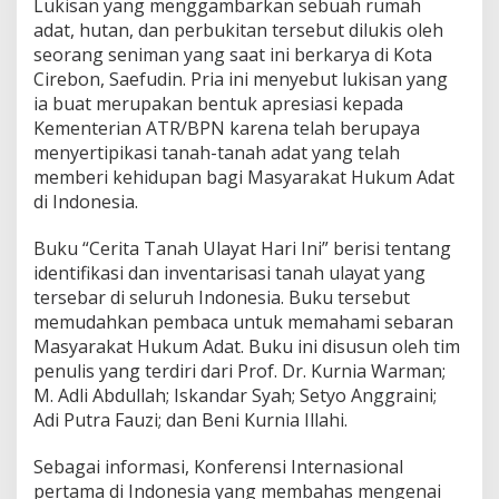
Lukisan yang menggambarkan sebuah rumah
i
”
adat, hutan, dan perbukitan tersebut dilukis oleh
,
seorang seniman yang saat ini berkarya di Kota
M
Cirebon, Saefudin. Pria ini menyebut lukisan yang
e
ia buat merupakan bentuk apresiasi kepada
n
Kementerian ATR/BPN karena telah berupaya
t
e
menyertipikasi tanah-tanah adat yang telah
r
memberi kehidupan bagi Masyarakat Hukum Adat
i
di Indonesia.
A
H
Buku “Cerita Tanah Ulayat Hari Ini” berisi tentang
Y
:
identifikasi dan inventarisasi tanah ulayat yang
T
tersebar di seluruh Indonesia. Buku tersebut
e
memudahkan pembaca untuk memahami sebaran
r
Masyarakat Hukum Adat. Buku ini disusun oleh tim
u
s
penulis yang terdiri dari Prof. Dr. Kurnia Warman;
P
M. Adli Abdullah; Iskandar Syah; Setyo Anggraini;
e
Adi Putra Fauzi; dan Beni Kurnia Illahi.
r
j
Sebagai informasi, Konferensi Internasional
u
a
pertama di Indonesia yang membahas mengenai