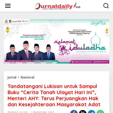
L
e
w
a
t
i
k
e
k
o
n
t
e
n
Jurnal
/
Nasional
T
a
Tandatangani Lukisan untuk Sampul
n
d
Buku “Cerita Tanah Ulayat Hari Ini”,
a
Menteri AHY: Terus Perjuangkan Hak
t
dan Kesejahteraan Masyarakat Adat
a
n
Redaksi Jurnal
7 September 2024