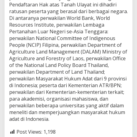
n
Pendaftaran Hak atas Tanah Ulayat ini dihadiri
g
ratusan peserta yang berasal dari berbagai negara.
k
Di antaranya perwakilan World Bank, World
a
Resources Institute, perwakilan Lembaga
n
H
Pertanahan Luar Negeri se-Asia Tenggara:
a
perwakilan National Committee of Indigenous
k
People (NCIP) Filipina, perwakilan Department of
d
Agriculture Land Management (DALAM) Ministry of
a
n
Agriculture and Forestry of Laos, perwakilan Office
K
of the National Land Policy Board Thailand,
e
perwakilan Department of Land Thailand;
s
perwakilan Masyarakat Hukum Adat dari 9 provinsi
e
di Indonesia; peserta dari Kementerian ATR/BPN;
j
a
perwakilan dari Kementerian-kementerian terkait;
h
para akademisi, organisasi mahasiswa, dan
t
perwakilan beberapa universitas yang aktif dalam
e
meneliti dan memperjuangkan masyarakat hukum
r
a
adat di Indonesia.
a
n
Post Views:
1,198
M