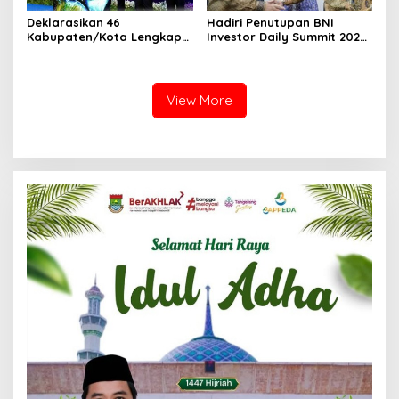
Deklarasikan 46
Hadiri Penutupan BNI
Kabupaten/Kota Lengkap
Investor Daily Summit 2024
di 23 Provinsi, Menteri AHY
Bersama Presiden Terpilih,
Pastikan Seluruh Spasial
Menteri AHY Dukung 3 Hal
Bidang Tanah Telah
Fundamental Pemerintahan
Terpetakan
Selanjutnya
View More