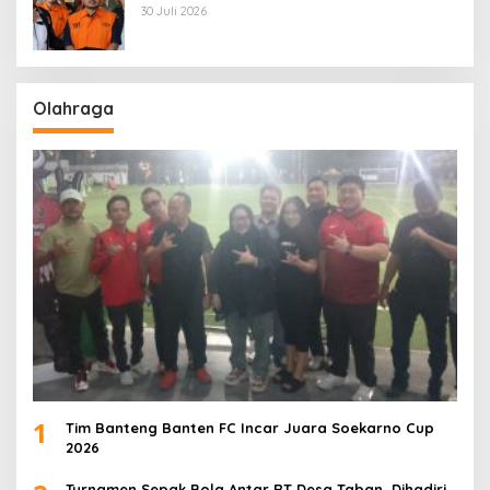
Pemerasan
30 Juli 2026
Olahraga
1
Tim Banteng Banten FC Incar Juara Soekarno Cup
2026
Turnamen Sepak Bola Antar RT Desa Taban, Dihadiri