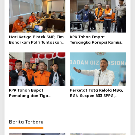
Kolaborasi Lintas Sektor
Hari Ketiga Bintek SMP, Tim
KPK Tahan Empat
Baharkam Polri Tuntaskan
Tersangka Korupsi Komisi
Pemeriksaan Pola
Asuransi Kapal PT Pelni
Pengamanan Pertamina
Patra Niaga Jabar
KPK Tahan Bupati
Perketat Tata Kelola MBG,
Pemalang dan Tiga
BGN Suspen 833 SPPG,
Tersangka dalam Kasus
Ratusan Di Antaranya
Dugaan Pemerasan
Permanen
Berita Terbaru