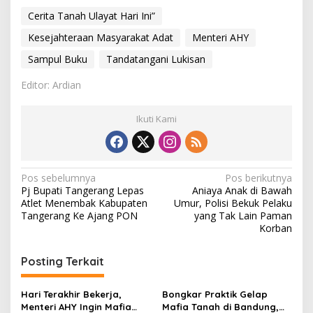
a
Cerita Tanah Ulayat Hari Ini”
s
y
Kesejahteraan Masyarakat Adat
Menteri AHY
a
r
Sampul Buku
Tandatangani Lukisan
a
k
Editor: Ardian
a
t
Ikuti Kami
A
d
a
t
N
Pos sebelumnya
Pos berikutnya
Pj Bupati Tangerang Lepas
Aniaya Anak di Bawah
a
Atlet Menembak Kabupaten
Umur, Polisi Bekuk Pelaku
v
Tangerang Ke Ajang PON
yang Tak Lain Paman
Korban
i
g
Posting Terkait
a
s
Hari Terakhir Bekerja,
Bongkar Praktik Gelap
Menteri AHY Ingin Mafia
Mafia Tanah di Bandung,