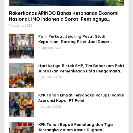
Rakerkonas APINDO Bahas Ketahanan Ekonomi
Nasional, IMO Indonesia Soroti Pentingnya
Kolaborasi Lintas Sektor
7 Agustus 2026
Polri Perkuat Jejaring Pusat Studi
Kepolisian, Dorong Riset Jadi Dasar
Kebijakan dan Inovasi
7 Agustus 2026
Hari Ketiga Bintek SMP, Tim Baharkam Polri
Tuntaskan Pemeriksaan Pola Pengamanan
Pertamina Patra Niaga Jabar
5 Agustus 2026
KPK Tahan Empat Tersangka Korupsi Komisi
Asuransi Kapal PT Pelni
1 Agustus 2026
KPK Tahan Bupati Pemalang dan Tiga
Tersangka dalam Kasus Dugaan