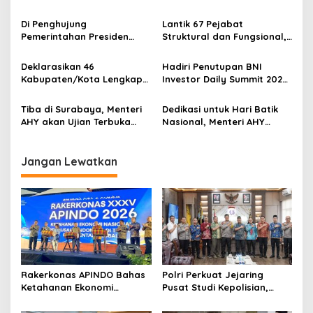
i
Tanah Terus Diperangi
Menteri AHY: Kita Berhasil
p
Selamatkan Potensi
Di Penghujung
Lantik 67 Pejabat
Kerugian Lebih dari Rp3,6
Pemerintahan Presiden
Struktural dan Fungsional,
o
Triliun
Joko Widodo, Menteri AHY
Menteri AHY Harapkan
s
Kembali Gebuk Mafia Tanah
Jajaran Kementerian
Deklarasikan 46
Hadiri Penutupan BNI
di Jawa Barat
ATR/BPN Bangun Semangat
Kabupaten/Kota Lengkap
Investor Daily Summit 2024
Integritas
di 23 Provinsi, Menteri AHY
Bersama Presiden Terpilih,
Pastikan Seluruh Spasial
Menteri AHY Dukung 3 Hal
Tiba di Surabaya, Menteri
Dedikasi untuk Hari Batik
Bidang Tanah Telah
Fundamental Pemerintahan
AHY akan Ujian Terbuka
Nasional, Menteri AHY
Terpetakan
Selanjutnya
Doktoral dan Deklarasi
Luncurkan Batik Sekar Pace
Kota Lengkap
Bhumi untuk Jajaran
Kementerian ATR/BPN
Jangan Lewatkan
Rakerkonas APINDO Bahas
Polri Perkuat Jejaring
Ketahanan Ekonomi
Pusat Studi Kepolisian,
Nasional, IMO Indonesia
Dorong Riset Jadi Dasar
Soroti Pentingnya
Kebijakan dan Inovasi