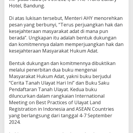
u
Hotel, Bandung.
“
C
e
Di atas lukisan tersebut, Menteri AHY menorehkan
r
pesan yang berbunyi, “Terus perjuangkan hak dan
i
kesejahteraan masyarakat adat di mana pun
t
berada”. Ungkapan itu adalah bentuk dukungan
a
dan komitmennya dalam memperjuangkan hak dan
T
a
kesejahteraan Masyarakat Hukum Adat.
n
a
Bentuk dukungan dan komitmennya dibuktikan
h
melalui penerbitan dua buku mengenai
U
Masyarakat Hukum Adat, yakni buku berjudul
l
a
“Cerita Tanah Ulayat Hari Ini” dan Buku Saku
y
Pendaftaran Tanah Ulayat. Kedua buku
a
diluncurkan dalam rangkaian International
t
Meeting on Best Practices of Ulayat Land
H
a
Registration in Indonesia and ASEAN Countries
r
yang berlangsung dari tanggal 4-7 September
i
2024.
I
n