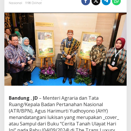
g
Nasional
1198 Dilihat
a
n
i
L
u
k
i
s
a
n
u
n
t
u
k
S
a
m
Bandung
,
JD
– Menteri Agraria dan Tata
p
Ruang/Kepala Badan Pertanahan Nasional
u
(ATR/BPN), Agus Harimurti Yudhoyono (AHY)
l
B
menandatangani lukisan yang merupakan _cover_
u
atau Sampul dari Buku “Cerita Tanah Ulayat Hari
k
Ini” pada Rabu (04/09/2024) di The Trans Luxury