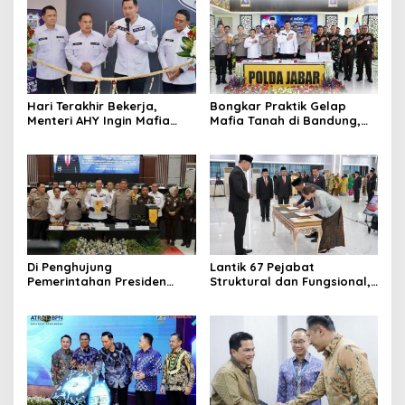
Hari Terakhir Bekerja,
Bongkar Praktik Gelap
Menteri AHY Ingin Mafia
Mafia Tanah di Bandung,
Tanah Terus Diperangi
Menteri AHY: Kita Berhasil
Selamatkan Potensi
Kerugian Lebih dari Rp3,6
Triliun
Di Penghujung
Lantik 67 Pejabat
Pemerintahan Presiden
Struktural dan Fungsional,
Joko Widodo, Menteri AHY
Menteri AHY Harapkan
Kembali Gebuk Mafia Tanah
Jajaran Kementerian
di Jawa Barat
ATR/BPN Bangun Semangat
Integritas