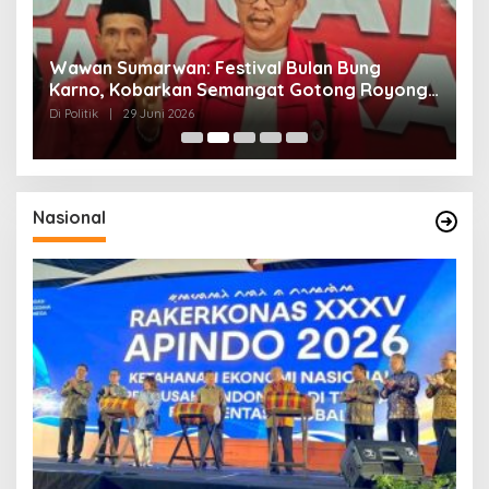
n
Wawan Sumarwan: Festival Bulan Bung
D
ga
Karno, Kobarkan Semangat Gotong Royong
H
dan Kepedulian Sosial
F
Di Politik
|
29 Juni 2026
Di 
Nasional