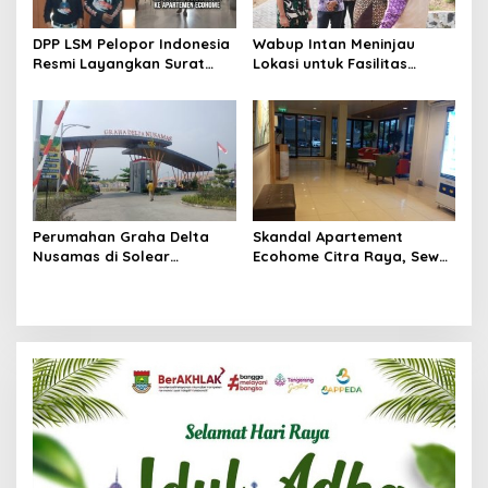
DPP LSM Pelopor Indonesia
Wabup Intan Meninjau
Resmi Layangkan Surat
Lokasi untuk Fasilitas
Klarifikasi untuk
Pengelolaan Sampah di
Management Ecohome dan
Tigaraksa
BNK
Perumahan Graha Delta
Skandal Apartement
Nusamas di Solear
Ecohome Citra Raya, Sewa
Melanggar Aturan, Diduga
Per Jam dan Peran
Belum Memiliki PSU
Pegawai Staf BNK