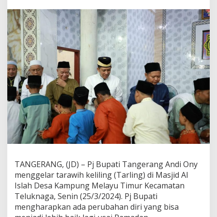
i
T
e
l
u
k
N
a
g
a
,
P
j
B
u
p
a
t
i
TANGERANG, (JD) – Pj Bupati Tangerang Andi Ony
T
menggelar tarawih keliling (Tarling) di Masjid Al
a
n
Islah Desa Kampung Melayu Timur Kecamatan
g
Teluknaga, Senin (25/3/2024). Pj Bupati
e
mengharapkan ada perubahan diri yang bisa
r