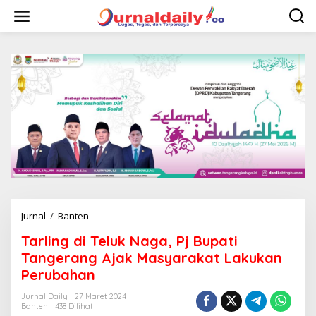
L
e
w
a
t
i
k
e
k
o
n
t
e
n
Jurnal
/
Banten
T
a
Tarling di Teluk Naga, Pj Bupati
r
l
Tangerang Ajak Masyarakat Lakukan
i
Perubahan
n
g
Jurnal Daily
27 Maret 2024
d
Banten
438 Dilihat