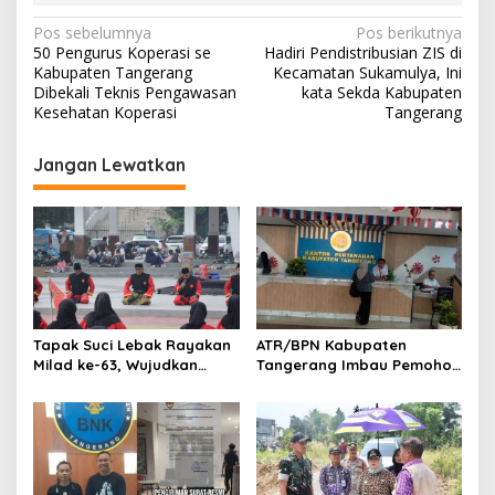
N
Pos sebelumnya
Pos berikutnya
50 Pengurus Koperasi se
Hadiri Pendistribusian ZIS di
a
Kabupaten Tangerang
Kecamatan Sukamulya, Ini
v
Dibekali Teknis Pengawasan
kata Sekda Kabupaten
Kesehatan Koperasi
Tangerang
i
g
Jangan Lewatkan
a
s
i
p
o
s
Tapak Suci Lebak Rayakan
ATR/BPN Kabupaten
Milad ke-63, Wujudkan
Tangerang Imbau Pemohon
Pendekar Berkarakter
Aktif Pantau dan Laporkan
Menuju Kancah Dunia
Berkas Mandek