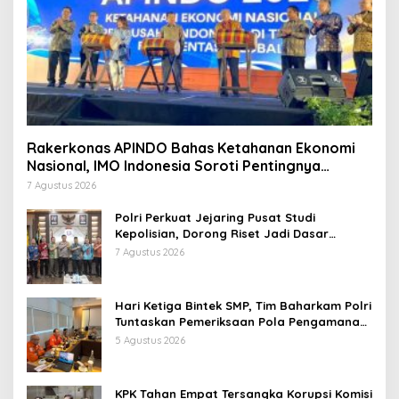
Rakerkonas APINDO Bahas Ketahanan Ekonomi
Nasional, IMO Indonesia Soroti Pentingnya
Kolaborasi Lintas Sektor
7 Agustus 2026
Polri Perkuat Jejaring Pusat Studi
Kepolisian, Dorong Riset Jadi Dasar
Kebijakan dan Inovasi
7 Agustus 2026
Hari Ketiga Bintek SMP, Tim Baharkam Polri
Tuntaskan Pemeriksaan Pola Pengamanan
Pertamina Patra Niaga Jabar
5 Agustus 2026
KPK Tahan Empat Tersangka Korupsi Komisi