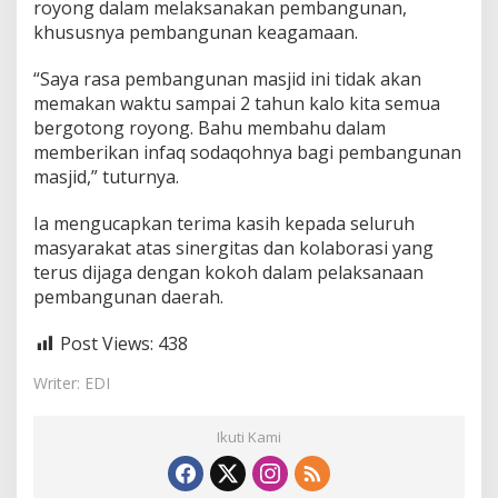
royong dalam melaksanakan pembangunan,
e
r
khususnya pembangunan keagamaan.
u
b
“Saya rasa pembangunan masjid ini tidak akan
a
memakan waktu sampai 2 tahun kalo kita semua
h
bergotong royong. Bahu membahu dalam
a
n
memberikan infaq sodaqohnya bagi pembangunan
masjid,” tuturnya.
Ia mengucapkan terima kasih kepada seluruh
masyarakat atas sinergitas dan kolaborasi yang
terus dijaga dengan kokoh dalam pelaksanaan
pembangunan daerah.
Post Views:
438
Writer: EDI
Ikuti Kami