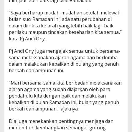
menjadi lebih baik lagi usai Ramadan.
a
n
g
“Saya berharap mudah-mudahan setelah melewati
A
bulan suci Ramadan ini, ada satu perubahan di
j
dalam diri kita ke arah yang lebih baik lagi, baik
a
perilaku maupun tindakan keseharian kita semua,”
k
kata Pj Andi Ony.
M
a
s
Pj Andi Ony juga mengajak semua untuk bersama-
y
sama melaksanakan ajaran agama dan berlomba
a
dalam melakukan kebaikan di bulang yang penuh
r
berkah dan ampunan ini.
a
k
a
“Mari bersama-sama kita beribadah melaksanakan
t
ajaran agama yang sudah diajarkan oleh para
L
pendahulu kita dengan baik dan melakukan
a
kebaikan di bulan Ramadan ini, bulan yang penuh
k
u
berkah dan ampunan,” ajaknya.
k
a
Dia juga menekankan pentingnya menjaga dan
n
menumbuh kembangkan semangat gotong-
P