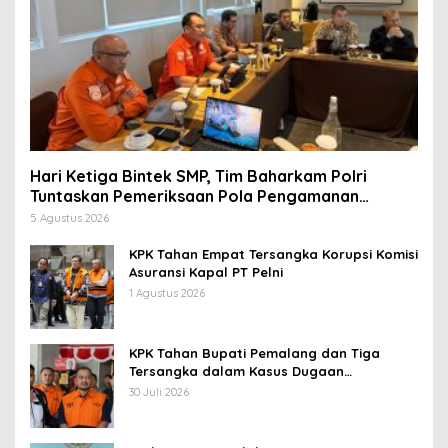
Hari Ketiga Bintek SMP, Tim Baharkam Polri
Tuntaskan Pemeriksaan Pola Pengamanan
Pertamina Patra Niaga Jabar
5 Agustus 2026
KPK Tahan Empat Tersangka Korupsi Komisi
Asuransi Kapal PT Pelni
1 Agustus 2026
KPK Tahan Bupati Pemalang dan Tiga
Tersangka dalam Kasus Dugaan
Pemerasan
30 Juli 2026