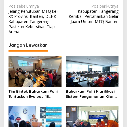
N
Pos sebelumnya
Pos berikutnya
Jelang Penutupan MTQ ke-
Kabupaten Tangerang
a
XX Provinsi Banten, DLHK
Kembali Pertahankan Gelar
v
Kabupaten Tangerang
Juara Umum MTQ Banten
Pastikan Kebersihan Tiap
i
Arena
g
Jangan Lewatkan
a
s
i
p
o
s
Tim Bintek Baharkam Polri
Baharkam Polri Klarifikasi
Tuntaskan Evaluasi 18
Sistem Pengamanan Kilang
Kriteria Pengamanan
Pertamina RU IV Cilacap
Pertamina Jabar