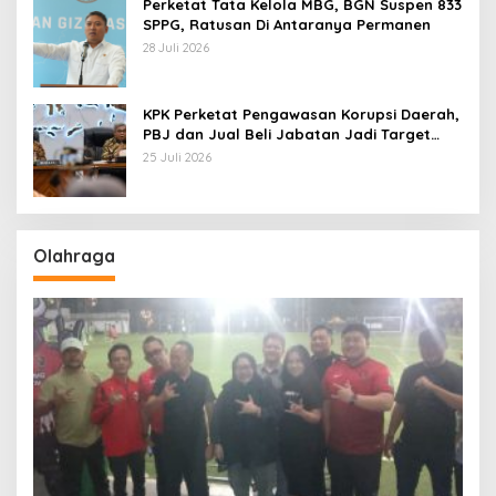
Perketat Tata Kelola MBG, BGN Suspen 833
SPPG, Ratusan Di Antaranya Permanen
28 Juli 2026
KPK Perketat Pengawasan Korupsi Daerah,
PBJ dan Jual Beli Jabatan Jadi Target
Utama
25 Juli 2026
Olahraga