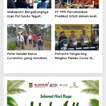
Wakapolri: Bergabungnya
PT TPPI Pertahankan
Irjen Pol Susilo Teguh
Predikat GOLD dalam Audit
Raharjo Perkuat Jejaring
Resertifikasi SMP Obvitnas
Nasional Pusat Studi
Kepolisian
Polisi Selidiki Kasus
Polresta Tangerang
Curanmor yang Gunakan
Ringkus Pelaku Curas di
Senjata Api di Citra Raya
Tigaraksa, Penadah Motor
Hasil Rampasan Diburu