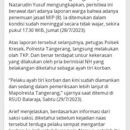
u
Nazarudin Yusuf mengungkapkan, peristiwa ini
n
berawal dari adanya laporan warga bahwa adanya
g
K
penemuan jasad MIP (8). Ia ditemukan dalam
a
kondisi sudah meninggal secara tidak wajar, sekira
l
pukul 17.30 WIB, Jumat (28/7/2023).
e
r
Atas laporan tersebut selanjutnya, petugas Polsek
D
i
Kresek, Polresta Tangerang, langsung melakukan
t
olah TKP. Dan benar terdapat unsur kekerasan
a
yang dilakukan oleh pria berinisial NH yang
n
belakangan diketahui sebagai ayah tiri korban.
g
k
a
“Pelaku ayah tiri korban dan kini sudah diamankan
p
dan sedang dalam pemeriksaan lebih lanjut di
P
Mapolresta Tangerang,” ujarnya saat ditemui di
o
RSUD Balaraja, Sabtu (29/7/2023).
l
i
s
Arief menjelaskan, berdasarkan informasi dari
i
saksi-saksi, diketahui sebelum kejadian naas
tersebut terduga pelaku sempat mengantar