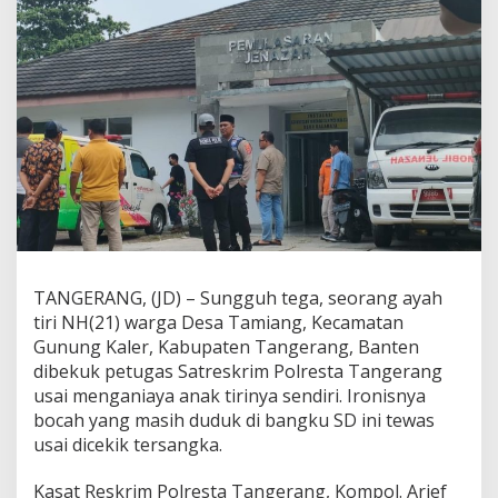
k
T
i
r
i
H
i
n
g
g
a
T
e
w
a
TANGERANG, (JD) – Sungguh tega, seorang ayah
s
tiri NH(21) warga Desa Tamiang, Kecamatan
,
W
Gunung Kaler, Kabupaten Tangerang, Banten
a
dibekuk petugas Satreskrim Polresta Tangerang
r
usai menganiaya anak tirinya sendiri. Ironisnya
g
bocah yang masih duduk di bangku SD ini tewas
a
G
usai dicekik tersangka.
u
n
Kasat Reskrim Polresta Tangerang, Kompol. Arief