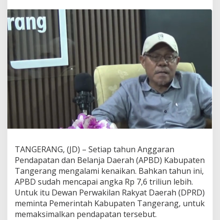
p
a
t
e
n
T
a
n
g
e
r
a
n
g
M
i
n
TANGERANG, (JD) – Setiap tahun Anggaran
t
Pendapatan dan Belanja Daerah (APBD) Kabupaten
a
P
Tangerang mengalami kenaikan. Bahkan tahun ini,
e
APBD sudah mencapai angka Rp 7,6 triliun lebih.
m
Untuk itu Dewan Perwakilan Rakyat Daerah (DPRD)
k
meminta Pemerintah Kabupaten Tangerang, untuk
a
b
memaksimalkan pendapatan tersebut.