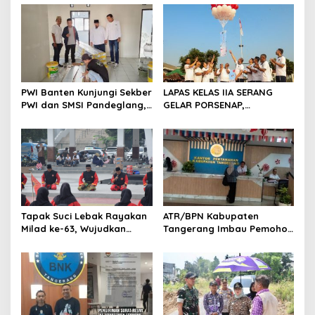
s
i
p
o
s
PWI Banten Kunjungi Sekber
LAPAS KELAS IIA SERANG
PWI dan SMSI Pandeglang,
GELAR PORSENAP,
Momentum Percepat
WUJUDKAN SPORTIFITAS
Konferensi Organisasi
DAN KEBERSAMAAN
Tapak Suci Lebak Rayakan
ATR/BPN Kabupaten
Milad ke-63, Wujudkan
Tangerang Imbau Pemohon
Pendekar Berkarakter
Aktif Pantau dan Laporkan
Menuju Kancah Dunia
Berkas Mandek