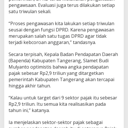
D
pengawsaan. Evaluasi juga terus dilakukan setiap
a
satu triwulan sekali.
e
r
a
“Proses pengawasan kita lakukan setiap triwulan
h
seusai dengan fungsi DPRD. Karena pengawasan
merupakan salah satu tugas DPRD agar tidak
terjadi kebcoroan anggaran,” tandasnya.
Secara terpisah, Kepala Badan Pendapatan Daerah
(Bapenda) Kabupaten Tangerang, Slamet Budi
Mulyanto optimistis bahwa angka pendapatan
pajak sebesar Rp2,9 triliun yang ditargetkan
pemerintah Kabupaten Tangerang akan tercapai
hingga akhir tahun.
“Kalau untuk target dari 9 sektor pajak itu sebesar
Rp2,9 triliun. Itu semua kita realisasikan pada
tahun ini,” katanya.
Ia menjelaskan sektor-sektor pajak sebagai