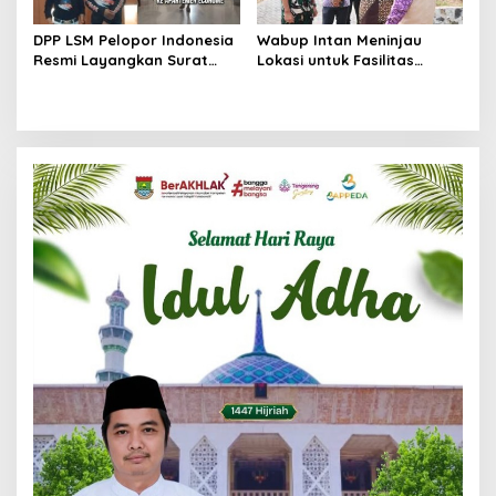
DPP LSM Pelopor Indonesia
Wabup Intan Meninjau
Resmi Layangkan Surat
Lokasi untuk Fasilitas
Klarifikasi untuk
Pengelolaan Sampah di
Management Ecohome dan
Tigaraksa
BNK