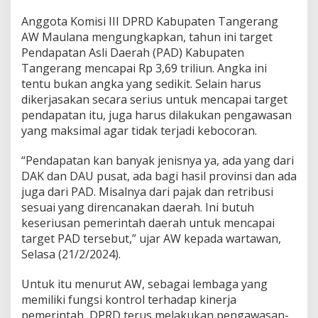
M
a
Anggota Komisi III DPRD Kabupaten Tangerang
k
AW Maulana mengungkapkan, tahun ini target
s
Pendapatan Asli Daerah (PAD) Kabupaten
i
m
Tangerang mencapai Rp 3,69 triliun. Angka ini
a
tentu bukan angka yang sedikit. Selain harus
l
dikerjasakan secara serius untuk mencapai target
k
pendapatan itu, juga harus dilakukan pengawasan
a
yang maksimal agar tidak terjadi kebocoran.
n
P
e
“Pendapatan kan banyak jenisnya ya, ada yang dari
n
DAK dan DAU pusat, ada bagi hasil provinsi dan ada
d
juga dari PAD. Misalnya dari pajak dan retribusi
a
sesuai yang direncanakan daerah. Ini butuh
p
a
keseriusan pemerintah daerah untuk mencapai
t
target PAD tersebut,” ujar AW kepada wartawan,
a
Selasa (21/2/2024).
n
A
Untuk itu menurut AW, sebagai lembaga yang
s
l
memiliki fungsi kontrol terhadap kinerja
i
pemerintah, DPRD terus melakukan pengawasan-