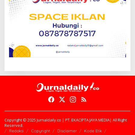
Copyright © 2025 Jurnaldaily.co | PT. EKACIPTA JAYA MEDIA| All Right
Reserved.
Redaksi
Copyright
Disclaimer
Kode Etik