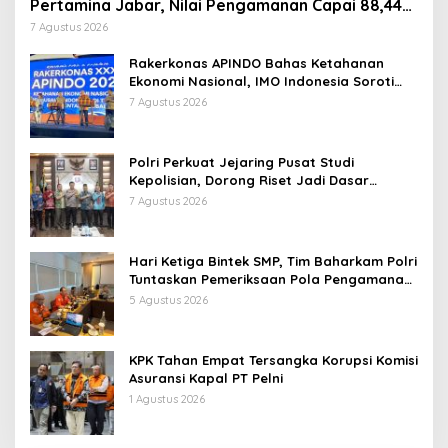
Pertamina Jabar, Nilai Pengamanan Capai 88,44
Persen
7 Agustus 2026
Rakerkonas APINDO Bahas Ketahanan
Ekonomi Nasional, IMO Indonesia Soroti
Pentingnya Kolaborasi Lintas Sektor
7 Agustus 2026
Polri Perkuat Jejaring Pusat Studi
Kepolisian, Dorong Riset Jadi Dasar
Kebijakan dan Inovasi
7 Agustus 2026
Hari Ketiga Bintek SMP, Tim Baharkam Polri
Tuntaskan Pemeriksaan Pola Pengamanan
Pertamina Patra Niaga Jabar
5 Agustus 2026
KPK Tahan Empat Tersangka Korupsi Komisi
Asuransi Kapal PT Pelni
1 Agustus 2026