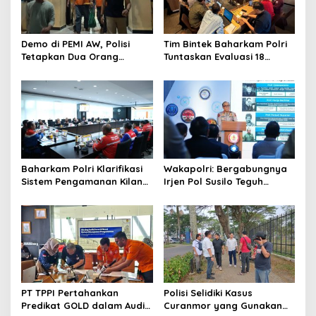
o
s
Demo di PEMI AW, Polisi
Tim Bintek Baharkam Polri
Tetapkan Dua Orang
Tuntaskan Evaluasi 18
Tersangka
Kriteria Pengamanan
Pertamina Jabar
Baharkam Polri Klarifikasi
Wakapolri: Bergabungnya
Sistem Pengamanan Kilang
Irjen Pol Susilo Teguh
Pertamina RU IV Cilacap
Raharjo Perkuat Jejaring
Nasional Pusat Studi
Kepolisian
PT TPPI Pertahankan
Polisi Selidiki Kasus
Predikat GOLD dalam Audit
Curanmor yang Gunakan