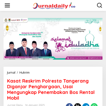
L
e
w
a
t
i
k
e
k
o
n
t
e
n
Jurnal
/
Hukrim
K
a
Kasat Reskrim Polresta Tangerang
s
a
Diganjar Penghargaan, Usai
t
Mengungkap Penembakan Bos Rental
R
Mobil
e
s
Jurnal Daily
14 Januari 2025