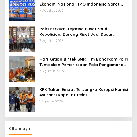
Ekonomi Nasional, IMO Indonesia Soroti
Pentingnya Kolaborasi Lintas Sektor
7 Agustus 2026
Polri Perkuat Jejaring Pusat Studi
Kepolisian, Dorong Riset Jadi Dasar
Kebijakan dan Inovasi
7 Agustus 2026
Hari Ketiga Bintek SMP, Tim Baharkam Polri
Tuntaskan Pemeriksaan Pola Pengamanan
Pertamina Patra Niaga Jabar
5 Agustus 2026
KPK Tahan Empat Tersangka Korupsi Komisi
Asuransi Kapal PT Pelni
1 Agustus 2026
Olahraga