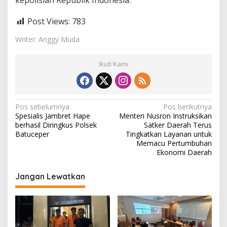
Post Views:
783
Writer: Anggy Muda
Ikuti Kami
N
Pos sebelumnya
Pos berikutnya
Spesialis Jambret Hape
Menteri Nusron Instruksikan
a
berhasil Diringkus Polsek
Satker Daerah Terus
v
Batuceper
Tingkatkan Layanan untuk
Memacu Pertumbuhan
i
Ekonomi Daerah
g
Jangan Lewatkan
a
s
i
p