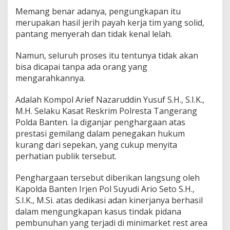
n
Memang benar adanya, pengungkapan itu
j
a
merupakan hasil jerih payah kerja tim yang solid,
r
pantang menyerah dan tidak kenal lelah.
P
e
Namun, seluruh proses itu tentunya tidak akan
n
bisa dicapai tanpa ada orang yang
g
h
mengarahkannya.
a
r
Adalah Kompol Arief Nazaruddin Yusuf S.H., S.I.K.,
g
M.H. Selaku Kasat Reskrim Polresta Tangerang
a
Polda Banten. Ia diganjar penghargaan atas
a
n
prestasi gemilang dalam penegakan hukum
,
kurang dari sepekan, yang cukup menyita
U
perhatian publik tersebut.
s
a
Penghargaan tersebut diberikan langsung oleh
i
M
Kapolda Banten Irjen Pol Suyudi Ario Seto S.H.,
e
S.I.K., M.Si. atas dedikasi adan kinerjanya berhasil
n
dalam mengungkapan kasus tindak pidana
g
pembunuhan yang terjadi di minimarket rest area
u