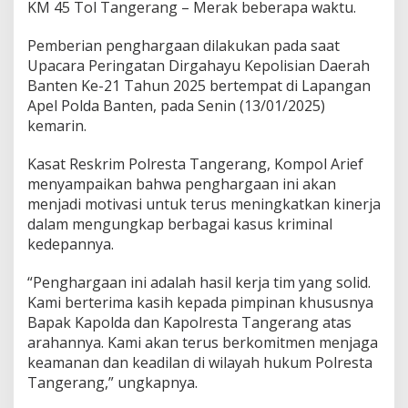
n
KM 45 Tol Tangerang – Merak beberapa waktu.
g
k
Pemberian penghargaan dilakukan pada saat
a
Upacara Peringatan Dirgahayu Kepolisian Daerah
p
Banten Ke-21 Tahun 2025 bertempat di Lapangan
P
e
Apel Polda Banten, pada Senin (13/01/2025)
n
kemarin.
e
m
Kasat Reskrim Polresta Tangerang, Kompol Arief
b
menyampaikan bahwa penghargaan ini akan
a
k
menjadi motivasi untuk terus meningkatkan kinerja
a
dalam mengungkap berbagai kasus kriminal
n
kedepannya.
B
o
“Penghargaan ini adalah hasil kerja tim yang solid.
s
R
Kami berterima kasih kepada pimpinan khususnya
e
Bapak Kapolda dan Kapolresta Tangerang atas
n
arahannya. Kami akan terus berkomitmen menjaga
t
keamanan dan keadilan di wilayah hukum Polresta
a
Tangerang,” ungkapnya.
l
M