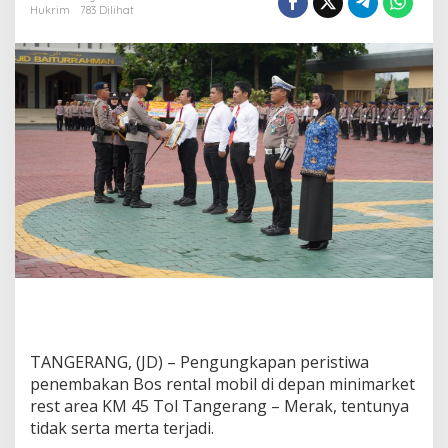
k
Hukrim
783 Dilihat
r
i
m
P
o
l
r
e
s
t
a
T
a
n
g
e
r
a
n
TANGERANG, (JD) – Pengungkapan peristiwa
g
D
penembakan Bos rental mobil di depan minimarket
i
rest area KM 45 Tol Tangerang – Merak, tentunya
g
tidak serta merta terjadi.
a