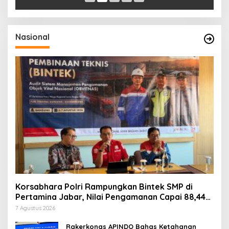
Nasional
Korsabhara Polri Rampungkan Bintek SMP di
Pertamina Jabar, Nilai Pengamanan Capai 88,44
Persen
7 Agustus 2026
Rakerkonas APINDO Bahas Ketahanan