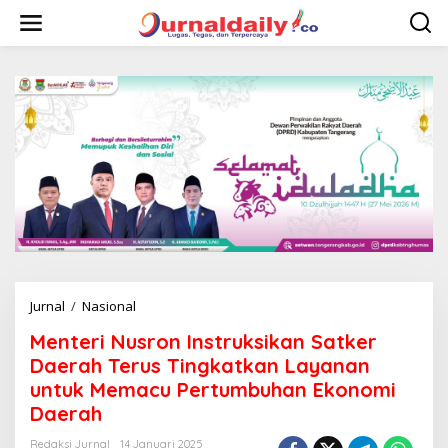
L
e
w
a
t
i
k
e
k
o
n
t
e
n
Jurnal
/
Nasional
M
e
Menteri Nusron Instruksikan Satker
n
t
Daerah Terus Tingkatkan Layanan
e
untuk Memacu Pertumbuhan Ekonomi
r
Daerah
i
N
Redaksi Jurnal
14 Januari 2025