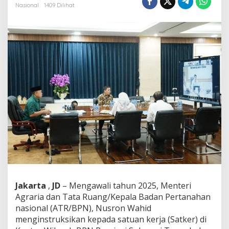
u
Nasional
1409 Dilihat
s
r
o
n
I
n
s
t
r
u
k
s
i
k
a
n
S
a
t
Jakarta
,
JD
– Mengawali tahun 2025, Menteri
k
e
Agraria dan Tata Ruang/Kepala Badan Pertanahan
r
nasional (ATR/BPN), Nusron Wahid
D
menginstruksikan kepada satuan kerja (Satker) di
a