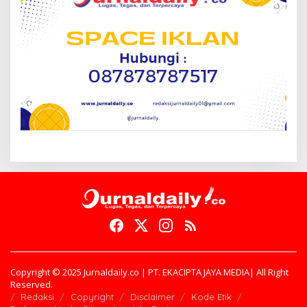
Copyright © 2025 Jurnaldaily.co | PT. EKACIPTA JAYA MEDIA| All Right
Reserved.
Redaksi
Copyright
Disclaimer
Kode Etik