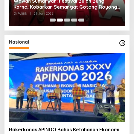
n
Wawan Sumarwan: Festival Bulan Bung
D
ga
Karno, Kobarkan Semangat Gotong Royong
H
dan Kepedulian Sosial
F
Di Politik
|
29 Juni 2026
Di 
Nasional
Rakerkonas APINDO Bahas Ketahanan Ekonomi