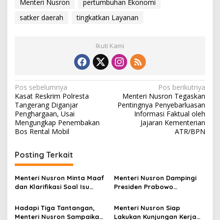
Menteri Nusron
pertumbuhan Ekonomi
satker daerah
tingkatkan Layanan
Ikuti Kami
N
Pos sebelumnya
Pos berikutnya
Kasat Reskrim Polresta
Menteri Nusron Tegaskan
a
Tangerang Diganjar
Pentingnya Penyebarluasan
v
Penghargaan, Usai
Informasi Faktual oleh
Mengungkap Penembakan
Jajaran Kementerian
i
Bos Rental Mobil
ATR/BPN
g
Posting Terkait
a
s
Menteri Nusron Minta Maaf
Menteri Nusron Dampingi
i
dan Klarifikasi Soal Isu
Presiden Prabowo
p
Kepemilikan Tanah oleh
Resmikan 80.000 Koperasi
Negara
Desa Merah Putih
Hadapi Tiga Tantangan,
Menteri Nusron Siap
o
Menteri Nusron Sampaikan
Lakukan Kunjungan Kerja