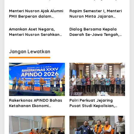
s
Soal Penguatan Sistem dan
ke Sulawesi Utara untuk
SDM di Hadapan Jajaran
Perkuat Kolaborasi Lintas
Menteri Nusron Ajak Alumni
Rapim Semester I, Menteri
Kanwil BPN Provinsi Sulut
Sektor
PMII Berperan dalam
Nusron Minta Jajaran
Mewujudkan Keadilan,
Evaluasi Tunggakan dan
Pemerataan, dan
Layanan Elektronik
Amankan Aset Negara,
Dialog Bersama Kepala
Kesinambungan Ekonomi
Menteri Nusron Serahkan
Daerah Se-Jawa Tengah,
Ratusan Sertipikat Tanah
Menteri Nusron Paparkan
Aset Pemda Se-Jawa
Peran Pemda dalam
Tengah
Mendukung Paradigma
Jangan Lewatkan
Administrasi Pertanahan
Modern
Rakerkonas APINDO Bahas
Polri Perkuat Jejaring
Ketahanan Ekonomi
Pusat Studi Kepolisian,
Nasional, IMO Indonesia
Dorong Riset Jadi Dasar
Soroti Pentingnya
Kebijakan dan Inovasi
Kolaborasi Lintas Sektor