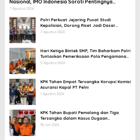
Nasional, IMO Indonesia Soroti Pentingnya
Kolaborasi Lintas Sektor
7 Agustus 2026
Polri Perkuat Jejaring Pusat Studi
Kepolisian, Dorong Riset Jadi Dasar
Kebijakan dan Inovasi
7 Agustus 2026
Hari Ketiga Bintek SMP, Tim Baharkam Polri
Tuntaskan Pemeriksaan Pola Pengamanan
Pertamina Patra Niaga Jabar
5 Agustus 2026
KPK Tahan Empat Tersangka Korupsi Komisi
Asuransi Kapal PT Pelni
1 Agustus 2026
KPK Tahan Bupati Pemalang dan Tiga
Tersangka dalam Kasus Dugaan
Pemerasan
30 Juli 2026