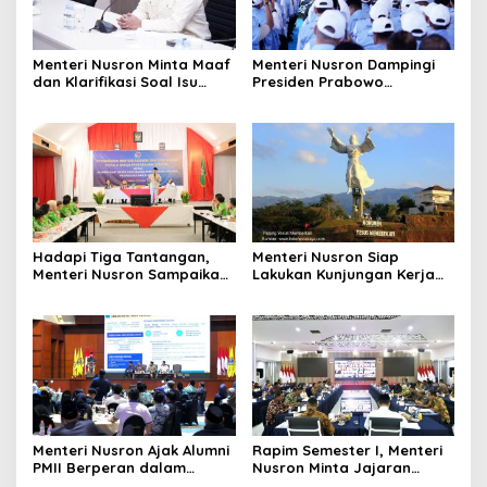
Menteri Nusron Minta Maaf
Menteri Nusron Dampingi
dan Klarifikasi Soal Isu
Presiden Prabowo
Kepemilikan Tanah oleh
Resmikan 80.000 Koperasi
Negara
Desa Merah Putih
Hadapi Tiga Tantangan,
Menteri Nusron Siap
Menteri Nusron Sampaikan
Lakukan Kunjungan Kerja
Soal Penguatan Sistem dan
ke Sulawesi Utara untuk
SDM di Hadapan Jajaran
Perkuat Kolaborasi Lintas
Kanwil BPN Provinsi Sulut
Sektor
Menteri Nusron Ajak Alumni
Rapim Semester I, Menteri
PMII Berperan dalam
Nusron Minta Jajaran
Mewujudkan Keadilan,
Evaluasi Tunggakan dan