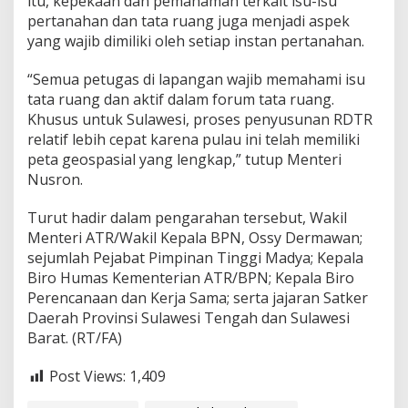
itu, kepekaan dan pemahaman terkait isu-isu
o
pertanahan dan tata ruang juga menjadi aspek
n
yang wajib dimiliki oleh setiap instan pertanahan.
o
m
i
“Semua petugas di lapangan wajib memahami isu
D
tata ruang dan aktif dalam forum tata ruang.
a
Khusus untuk Sulawesi, proses penyusunan RDTR
e
relatif lebih cepat karena pulau ini telah memiliki
r
a
peta geospasial yang lengkap,” tutup Menteri
h
Nusron.
Turut hadir dalam pengarahan tersebut, Wakil
Menteri ATR/Wakil Kepala BPN, Ossy Dermawan;
sejumlah Pejabat Pimpinan Tinggi Madya; Kepala
Biro Humas Kementerian ATR/BPN; Kepala Biro
Perencanaan dan Kerja Sama; serta jajaran Satker
Daerah Provinsi Sulawesi Tengah dan Sulawesi
Barat. (RT/FA)
Post Views:
1,409