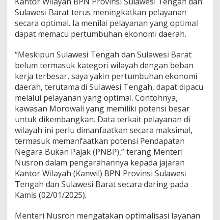
Kantor Wilayah BPN Provinsi Sulawesi Tengah dan
e
r
Sulawesi Barat terus meningkatkan pelayanan
a
secara optimal. Ia menilai pelayanan yang optimal
h
dapat memacu pertumbuhan ekonomi daerah.
T
e
“Meskipun Sulawesi Tengah dan Sulawesi Barat
r
u
belum termasuk kategori wilayah dengan beban
s
kerja terbesar, saya yakin pertumbuhan ekonomi
T
daerah, terutama di Sulawesi Tengah, dapat dipacu
i
melalui pelayanan yang optimal. Contohnya,
n
kawasan Morowali yang memiliki potensi besar
g
k
untuk dikembangkan. Data terkait pelayanan di
a
wilayah ini perlu dimanfaatkan secara maksimal,
t
termasuk memanfaatkan potensi Pendapatan
k
Negara Bukan Pajak (PNBP),” terang Menteri
a
n
Nusron dalam pengarahannya kepada jajaran
L
Kantor Wilayah (Kanwil) BPN Provinsi Sulawesi
a
Tengah dan Sulawesi Barat secara daring pada
y
Kamis (02/01/2025).
a
n
a
Menteri Nusron mengatakan optimalisasi layanan