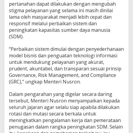
n
pertanahan dapat dilakukan dengan mengubah
u
stigma pelayanan yang selama ini masih dinilai
n
lama oleh masyarakat menjadi lebih cepat dan
t
responsif melalui perbaikan sistem dan
u
k
peningkatan kapasitas sumber daya manusia
M
(SDM).
e
m
“Perbaikan sistem dimulai dengan penyederhanaan
a
model bisnis dan penguatan teknologi informasi
c
u
untuk mendukung pelayanan yang akurat,
P
prudent, akuntabel, dan transparan sesuai prinsip
e
Governance, Risk Management, and Compliance
r
(GRC),” ungkap Menteri Nusron.
t
u
m
Dalam pengarahan yang digelar secara daring
b
tersebut, Menteri Nusron menyampaikan kepada
u
seluruh jajaran agar selalu siap apabila dilakukan
h
rotasi dan mutasi secara berkala untuk
a
n
meningkatkan pengalaman kerja dan pemerataan
E
penugasan dalam rangka peningkatan SDM. Selain
k