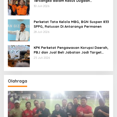
Tersangka dalam Kasus Dugaan
Pemerasan
30 Juli 2026
Perketat Tata Kelola MBG, BGN Suspen 833
SPPG, Ratusan Di Antaranya Permanen
28 Juli 2026
KPK Perketat Pengawasan Korupsi Daerah,
PBJ dan Jual Beli Jabatan Jadi Target
Utama
25 Juli 2026
Olahraga