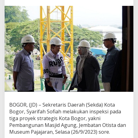
u
m
l
a
h
P
r
o
y
e
k
S
t
r
a
t
e
g
i
BOGOR, (JD) – Sekretaris Daerah (Sekda) Kota
s
Bogor, Syarifah Sofiah melakukan inspeksi pada
,
S
tiga proyek strategis Kota Bogor, yakni
e
Pembangunan Masjid Agung, Jembatan Otista dan
k
Museum Pajajaran, Selasa (26/9/2023) sore.
d