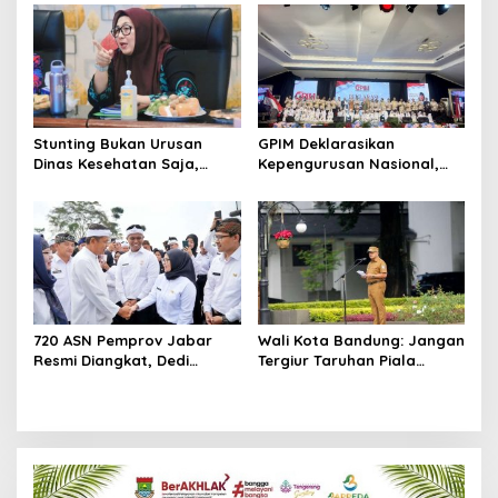
Generasi ASN
Stunting Bukan Urusan
GPIM Deklarasikan
Dinas Kesehatan Saja,
Kepengurusan Nasional,
Wabup Intan Sentil
Siap Kawal Program
Fenomena ‘Lost Contact’
Pemerintah dan Bidik
Posyandu
Kemenangan Prabowo 2029
720 ASN Pemprov Jabar
Wali Kota Bandung: Jangan
Resmi Diangkat, Dedi
Tergiur Taruhan Piala
Mulyadi Tekankan Birokrasi
Dunia, ASN Terlibat
Cepat dan Dekat dengan
Terancam Sanksi Berat
Rakyat