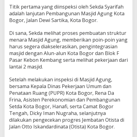
a
Titik pertama yang diinspeksi oleh Sekda Syarifah
B
o
adalah lanjutan Pembangunan Masjid Agung Kota
g
Bogor, Jalan Dewi Sartika, Kota Bogor.
o
r
Di sana, Sekda melihat proses pembuatan struktur
B
menara Masjid Agung, memberikan poin-poin yang
e
r
harus segera diakselerasikan, pengintegrasian
h
masjid dengan Alun-alun Kota Bogor dan Blok F
a
Pasar Kebon Kembang serta melihat pekerjaan dari
r
lantai 2 masjid.
a
p
S
Setelah melakukan inspeksi di Masjid Agung,
e
bersama Kepala Dinas Pekerjaan Umum dan
l
Penataan Ruang (PUPR) Kota Bogor, Rena Da
e
Frina, Asisten Perekonomian dan Pembangunan
s
a
Setda Kota Bogor, Hanafi, serta Camat Bogor
i
Tengah, Dicky Iman Nugraha, selanjutnya
T
dilakukan pengecekan progres Jembatan Otista di
e
Jalan Otto Iskandardinata (Otista) Kota Bogor.
p
a