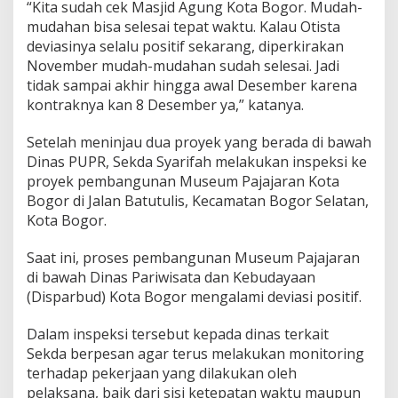
t
“Kita sudah cek Masjid Agung Kota Bogor. Mudah-
W
mudahan bisa selesai tepat waktu. Kalau Otista
a
deviasinya selalu positif sekarang, diperkirakan
k
November mudah-mudahan sudah selesai. Jadi
t
tidak sampai akhir hingga awal Desember karena
u
kontraknya kan 8 Desember ya,” katanya.
Setelah meninjau dua proyek yang berada di bawah
Dinas PUPR, Sekda Syarifah melakukan inspeksi ke
proyek pembangunan Museum Pajajaran Kota
Bogor di Jalan Batutulis, Kecamatan Bogor Selatan,
Kota Bogor.
Saat ini, proses pembangunan Museum Pajajaran
di bawah Dinas Pariwisata dan Kebudayaan
(Disparbud) Kota Bogor mengalami deviasi positif.
Dalam inspeksi tersebut kepada dinas terkait
Sekda berpesan agar terus melakukan monitoring
terhadap pekerjaan yang dilakukan oleh
pelaksana, baik dari sisi ketepatan waktu maupun