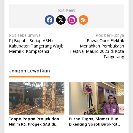
Ikuti Kami
N
Pos sebelumnya
Pos berikutnya
Pj Bupati ; Setiap ASN di
Pawai Obor Elektrik
a
Kabupaten Tangerang Wajib
Meriahkan Pembukaan
v
Memiliki Kompetensi
Festival Maulid 2023 di Kota
Tangerang
i
g
Jangan Lewatkan
a
s
i
p
o
s
Tanpa Papan Proyek dan
Purna Tugas, Slamet Budi
Minim K3, Proyek SAB di
Dikenang Sosok Birokrat
Bojongloa Cisoka Disorot
Bijaksana Panutan Lintas