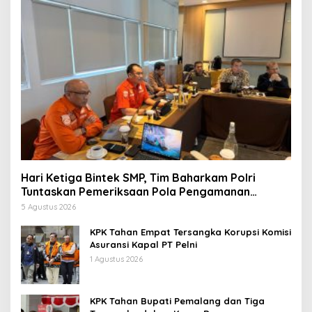
Hari Ketiga Bintek SMP, Tim Baharkam Polri
Tuntaskan Pemeriksaan Pola Pengamanan
Pertamina Patra Niaga Jabar
5 Agustus 2026
KPK Tahan Empat Tersangka Korupsi Komisi
Asuransi Kapal PT Pelni
1 Agustus 2026
KPK Tahan Bupati Pemalang dan Tiga